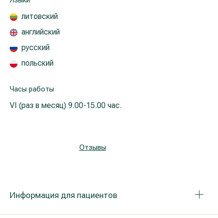
Языки
Реабилитация и спортивная медицина
литовский
английский
Все услуги
русский
польский
Все врачи
Часы работы
VI (раз в месяц)
9.00-15.00 час.
Отзывы
Информация для пациентов