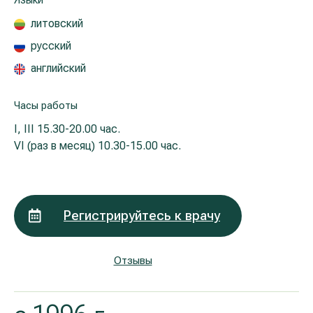
Языки
Реабилитация и спортивная медицина
литовский
русский
Все услуги
английский
Все врачи
Часы работы
I, III
15.30-20.00 час.
VI (раз в месяц)
10.30-15.00 час.
Регистрируйтесь к врачу
Отзывы