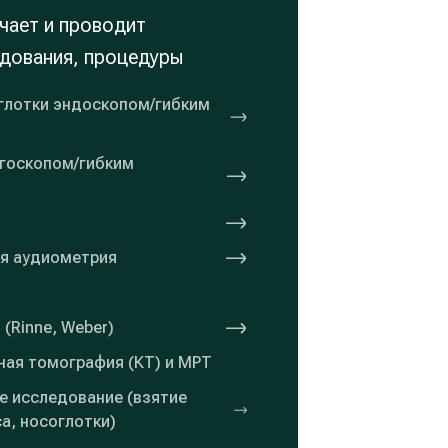
чает и проводит
дования, процедуры
глотки эндоскопом/гибким
нгоскопом/гибким
ая аудиометрия
(Rinne, Weber)
ная томография (КТ) и МРТ
е исследование (взятие
са, носоглотки)