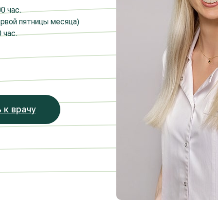
0 час.
ервой пятницы месяца)
 час.
 к врачу