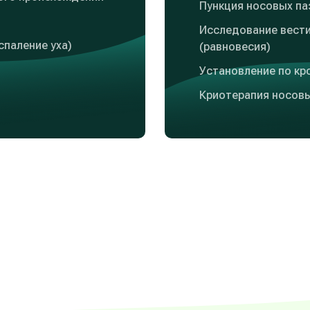
Пункция носовых паз
Исследование вест
спаление уха)
(равновесия)
Установление по кр
Криотерапия носовы