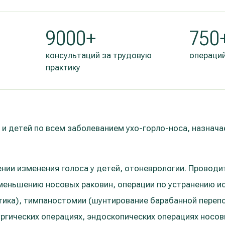
9000+
750
консультаций за трудовую
операций
практику
 и детей по всем заболеванием ухо-горло-носа, назнача
ении изменения голоса у детей, отоневрологии. Проводи
меньшению носовых раковин, операции по устранению и
тика), тимпаностомии (шунтирование барабанной перепо
ргических операциях, эндоскопических операциях носов