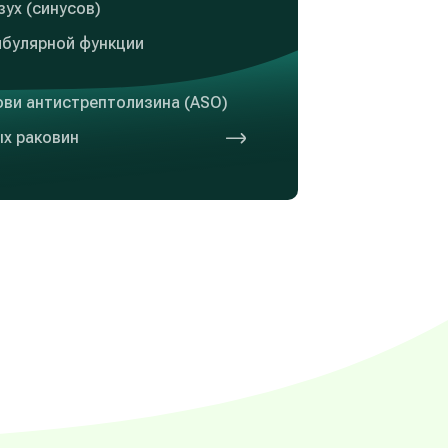
ух (синусов)
ибулярной функции
ови антистрептолизина (ASO)
х раковин