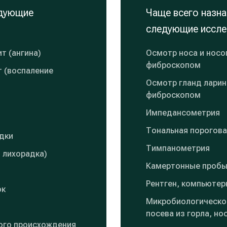
едующие
Чаще всего назна
следующие иссле
т (ангина)
Осмотр носа и носо
фиброскопом
т (воспаление
Осмотр гланд лари
фиброскопом
Импедансометрия
Тональная порогов
дки
Тимпанометрия
 лихорадка)
Камертонные пробы 
Рентген, компьютер
ок
Микробиологическо
посева из горла, но
ого происхождения