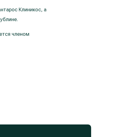
нтарос Клиникос, а
Дублине.
яется членом