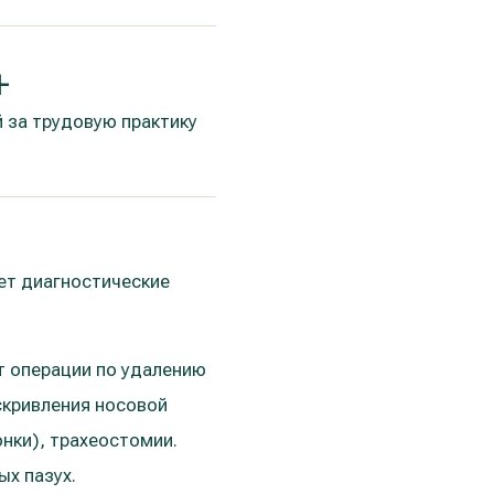
+
 за трудовую практику
ет диагностические
т операции по удалению
скривления носовой
нки), трахеостомии.
ых пазух.