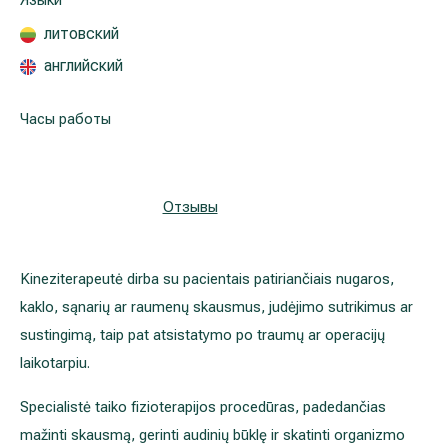
Языки
Реабилитация и спортивная медицина
литовский
английский
Все услуги
Часы работы
Все врачи
Отзывы
Kineziterapeutė dirba su pacientais patiriančiais nugaros,
kaklo, sąnarių ar raumenų skausmus, judėjimo sutrikimus ar
sustingimą, taip pat atsistatymo po traumų ar operacijų
laikotarpiu.
Specialistė taiko fizioterapijos procedūras, padedančias
mažinti skausmą, gerinti audinių būklę ir skatinti organizmo