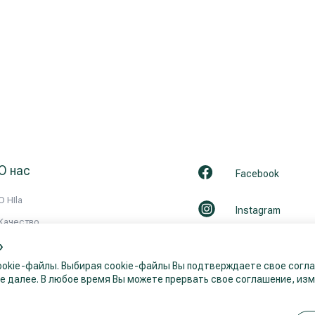
О нас
Facebook
О HIla
Instagram
Kачествo
»
История
LinkedIn
okie-файлы. Выбирая cookie-файлы Вы подтверждаете свое соглас
Партнерство
 далее. В любое время Вы можете прервать свое соглашение, изм
Youtube
Новости
Контакты / Реквизиты