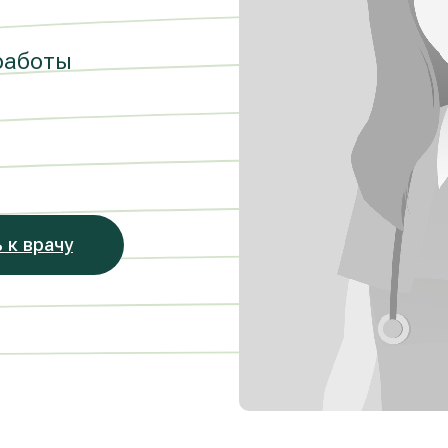
работы
 к врачу