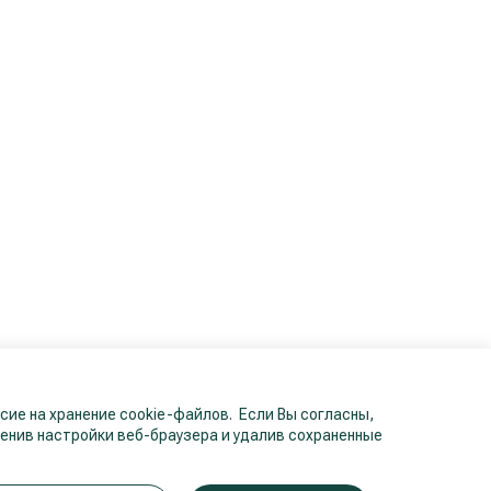
ие на хранение cookie-файлов. Если Вы согласны,
енив настройки веб-браузера и удалив сохраненные