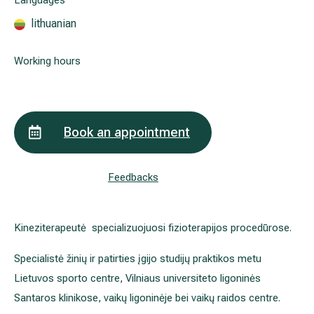
Languages
lithuanian
All services
Working hours
All doctors
Book an appointment
Feedbacks
Kineziterapeutė specializuojuosi fizioterapijos procedūrose.
Specialistė žinių ir patirties įgijo studijų praktikos metu
Lietuvos sporto centre, Vilniaus universiteto ligoninės
Santaros klinikose, vaikų ligoninėje bei vaikų raidos centre.