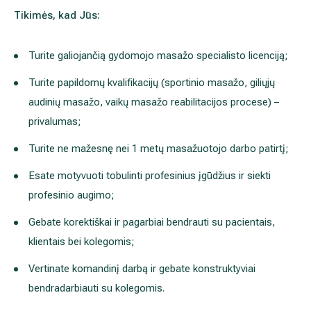
Tikimės, kad Jūs:
Išsiplėtusių kojų venų gydymas
Mamologija (Krūtų onkochirurgija)
Turite galiojančią gydomojo masažo specialisto licenciją;
Turite papildomų kvalifikacijų (sportinio masažo, giliųjų
audinių masažo, vaikų masažo reabilitacijos procese) –
Hila paslaugos
privalumas;
Hila gydytojai
Turite ne mažesnę nei 1 metų masažuotojo darbo patirtį;
Esate motyvuoti tobulinti profesinius įgūdžius ir siekti
Sveikatos patarimai
profesinio augimo;
Gebate korektiškai ir pagarbiai bendrauti su pacientais,
klientais bei kolegomis;
Vertinate komandinį darbą ir gebate konstruktyviai
bendradarbiauti su kolegomis.