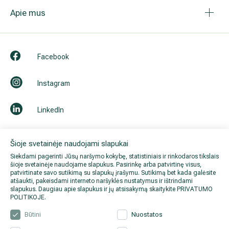
Apie mus
Facebook
Instagram
LinkedIn
Youtube
Šioje svetainėje naudojami slapukai
Siekdami pagerinti Jūsų naršymo kokybę, statistiniais ir rinkodaros tikslais
šioje svetainėje naudojame slapukus. Pasirinkę arba patvirtinę visus,
patvirtinate savo sutikimą su slapukų įrašymu. Sutikimą bet kada galėsite
atšaukti, pakeisdami interneto naršyklės nustatymus ir ištrindami
slapukus. Daugiau apie slapukus ir jų atsisakymą skaitykite
PRIVATUMO
POLITIKOJE
.
Būtini
Nuostatos