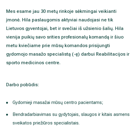
Akušerija ginekologija
Vidaus tvarkos taisyklės
Mes esame jau 30 metų rinkoje sėkmingai veikianti
įmonė. Hila paslaugomis aktyviai naudojasi ne tik
Alergijų ir kvėpavimo takų gydymas
Kaip atvykti į Hila
Lietuvos gyventojai, bet ir svečiai iš užsienio šalių. Hila
vienija puikių savo srities profesionalų komandą ir šiuo
Urologija
Nemokamos patikrinimo programos
metu kviečiame prie mūsų komandos prisijungti
Oftalmologija (akių gydymas)
Tyrimai ir gydymo paskyrimas – 1 diena
gydomojo masažo specialistą (-ę) darbui Reabilitacijos ir
sporto medicinos centre.
Kardiologija
Galerija
Gastroenterologija (virškinimo ligos)
Darbo pobūdis:
Abdominalinė (pilvo) ir bendroji chirurgija
Gydomieji masažai mūsų centro pacientams;
Bendradarbiavimas su gydytojais, slaugos ir kitais asmens
Ausų, nosies, gerklės (LOR) ligų gydymas
sveikatos priežiūros specialistais.
Ortopedija-traumatologija