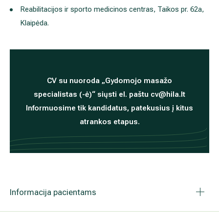
Reabilitacijos ir sporto medicinos centras, Taikos pr. 62a,
Klaipėda.
CV su nuoroda „Gydomojo masažo
specialistas (-ė)“ siųsti el. paštu
cv
@hila.lt
Informuosime tik kandidatus, patekusius į k
itus
atrankos etapus.
Informacija pacientams