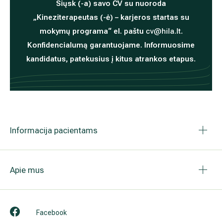
© 2026 Hila. Visos teisės saugomos.