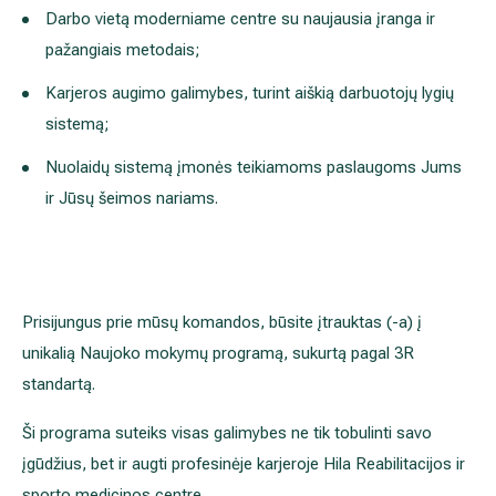
Ši programa suteiks visas galimybes ne tik tobulinti savo įgūdžius,
karjeroje Hila Reabilitacijos ir sporto medicinos centre.
Mūsų struktūrizuota sistema padės kiekvienam naujam specialistui
įgyti žinias bus tiesioginis žingsnis į sėkmingą karjerą
Atlyginimas:
1500–1700 Eur (neatskaičius privalomų mokesčių), priklausomai 
Darbo vietos:
Reabilitacijos ir sporto medicinos centras, Grybo g. 32a, Vilni
Reabilitacijos ir sporto medicinos centras, Bičiulių g. 36, Vilniu
Reabilitacijos ir sporto medicinos centras, Estų g. 1, Vilnius (K