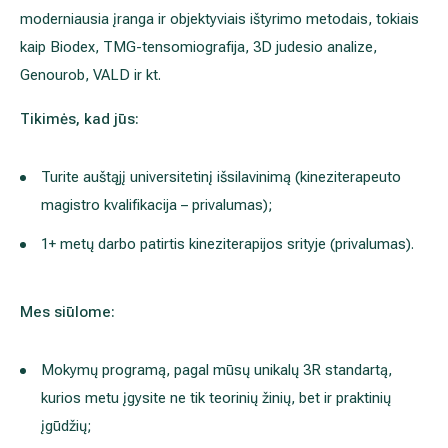
1+ metų darbo patirtis kineziterapijos srityje (privalumas).
Išsiplėtusių kojų venų gydymas
Mes siūlome:
Mamologija (Krūtų onkochirurgija)
Mokymų programą, pagal mūsų unikalų 3R standartą, kurios metu 
praktinių įgūdžių;
Hila paslaugos
Darbo vietą moderniame centre su naujausia įranga ir pažang
Hila gydytojai
Karjeros augimo galimybes, turint aiškią darbuotojų lygių sist
Sveikatos patarimai
Nuolaidų sistemą įmonės teikiamoms paslaugoms Jums ir Jū
Prisijungus prie mūsų komandos, būsite įtrauktas (-a) į unikali
standartą.