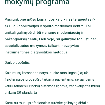
Akušerija ginekologija
Vidaus tvarkos taisyklės
Prisijunk prie mūsų komandos kaip kineziterapeutas (-ė) Hila
centre! Tai unikali galimybė dirbti viename moderniausių ir 
Alergijų ir kvėpavimo takų gydymas
Kaip atvykti į Hila
galimybe tobulėti per specializuotus mokymus, taikant inova
metodus.
Urologija
Nemokamos patikrinimo programos
Darbo pobūdis:
Oftalmologija (akių gydymas)
Tyrimai ir gydymo paskyrimas – 1 diena
Kaip mūsų komandos narys, būsite atsakingas (-a) už fizioterap
Kardiologija
Galerija
sergantiems kaulų-raumenų ir nervų sistemos ligomis, vadovauja
Gastroenterologija (virškinimo ligos)
Kartu su mūsų profesionalais turėsite galimybę dirbti su modernia
tokiais kaip Biodex, TMG-tensomiografija, 3D judesio analize, Ge
Abdominalinė (pilvo) ir bendroji chirurgija
Tikimės, kad jūs:
Ausų, nosies, gerklės (LOR) ligų gydymas
Turite auštąjį universitetinį išsilavinimą (kineziterapeuto magist
Ortopedija-traumatologija