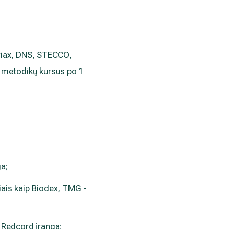
yriax, DNS, STECCO,
ų metodikų kursus po 1
ga;
iais kaip Biodex, TMG -
 Redcord įranga;