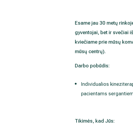
„Atsisakyti prenumeratos". Plačiau apie as
PRIVATUMO POLITIKOJE
Esame jau 30 metų rinkoje
gyventojai, bet ir svečiai 
kviečiame prie mūsų koman
mūsų centrų).
Darbo pobūdis:
Individualios kineziter
pacientams sergantiems
Tikimės, kad Jūs: