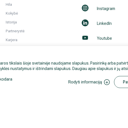
Hila
Instagram
Kokybė
Istorija
LinkedIn
Partnerystė
Youtube
Karjera
Kontaktai ir rekvizitai
Naujienos
aros tikslais šioje svetainėje naudojame slapukus. Pasirinkę arba patvirt
Visi Hila gydytojai
yklės nustatymus ir ištrindami slapukus. Daugiau apie slapukus ir jų at
kodara
Rodyti informaciją
Pa