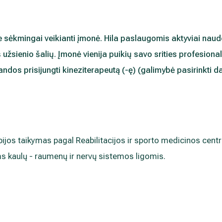
mens duomenų tvarkymą skaitykite
 sėkmingai veikianti įmonė. Hila paslaugomis aktyviai naudo
iš užsienio šalių. Įmonė vienija puikių savo srities profesio
dos prisijungti kineziterapeutą (-ę) (galimybė pasirinkti d
apijos taikymas pagal Reabilitacijos ir sporto medicinos cent
 kaulų - raumenų ir nervų sistemos ligomis.