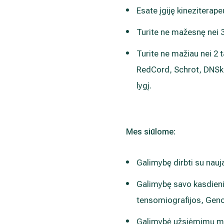
Esate įgiję kineziterape
Turite ne mažesnę nei 3
Turite ne mažiau nei 2 
RedCord, Schrot, DNSkid
lygį.
Mes siūlome:
Galimybę dirbti su nauj
Galimybę savo kasdieni
tensomiografijos, Gen
Galimybė užsiėmimų met