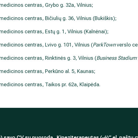
 medicinos centras, Grybo g. 32a, Vilnius;
 medicinos centras, Bičiulių g. 36, Vilnius (Bukiškis);
 medicinos centras, Estų g. 1, Vilnius (Kalnėnai);
 medicinos centras, Lvivo g. 101, Vilnius (
ParkTown
verslo ce
 medicinos centras, Rinktinės g. 3, Vilnius (
Business Stadium
o medicinos centras, Perkūno al. 5, Kaunas;
 medicinos centras, Taikos pr. 62a, Klaipėda.
a) savo CV su nuoroda „Kineziterapeutas (-ė)“ el. paštu
c