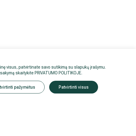
inę visus, patvirtinate savo sutikimą su slapukų įrašymu.
sisakymą skaitykite
PRIVATUMO POLITIKOJE
.
tvirtinti pažymėtus
Patvirtinti visus
Privatumo politika
.
Duomenų apsauga
.