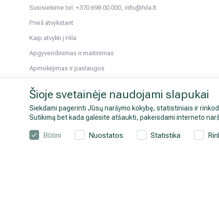
Susisiekime tel. +370 698 00 000, info@hila.lt
Prieš atvykstant
Kaip atvykti į Hila
Apgyvendinimas ir maitinimas
Apmokėjimas ir paslaugos
Pacientams iš užsienio
Šioje svetainėje naudojami slapukai
Atmintinės tyrimams ir kt.
Siekdami pagerinti Jūsų naršymo kokybę, statistiniais ir rinkod
Sveikatos patarimai
Sutikimą bet kada galėsite atšaukti, pakeisdami interneto narš
Galerija
Būtini
Nuostatos
Statistika
Rin
© 2026 Hila. Visos teisės saugomos.