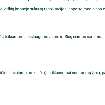
l aiškią įmonėje sukurtą reabilitacijos ir sporto medicinos 
ės teikiamoms paslaugoms Jums ir Jūsų šeimos nariams.
čius privalomų mokesčių), priklausomai nuo turimų žinių, pat