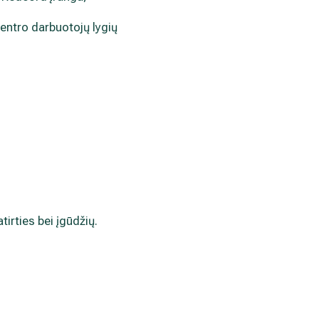
centro darbuotojų lygių
irties bei įgūdžių.