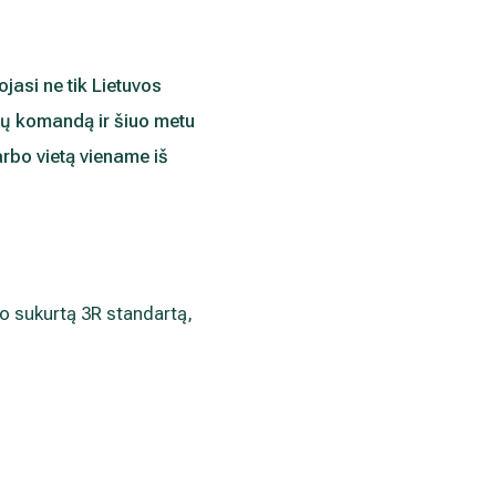
jasi ne tik Lietuvos
nalų komandą ir šiuo metu
arbo vietą viename iš
ro sukurtą 3R standartą,