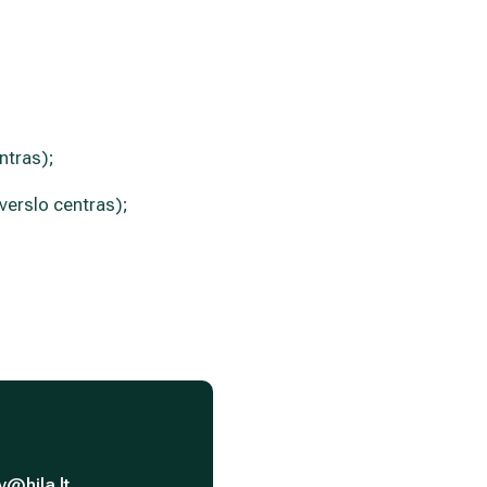
ntras);
verslo centras);
v@hila.lt
.