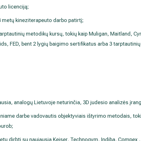
uto licenciją;
 metų kineziterapeuto darbo patirtį;
tarptautinių metodikų kursų, tokių kaip Muligan, Maitland, C
s, FED, bent 2 lygių baigimo sertifikatus arba 3 tarptautini
ausia, analogų Lietuvoje neturinčia, 3D judesio analizės įran
niame darbe vadovautis objektyviais ištyrimo metodais, tok
ourob;
u dirbti su naujausia Keiser, Technogym, Indiba, Compex ,