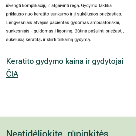
išvengti komplikacijų ir atgaivinti regą. Gydymo taktika
priklauso nuo keratito sunkumo ir jį sukėlusios priežasties.
Lengvesniais atvejais pacientas gydomas ambulatoriškai,
sunkesniais - guldomas į ligoninę. Būtina pašalinti priežastį,
sukėlusią keratitą, ir skirti tinkamą gydymą.
Keratito gydymo kaina ir gydytojai
ČIA
Neatidėliokite, rūpinkitės