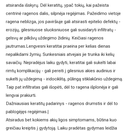
atsiranda išskyrų. Dėl keratitų, ypač tokių, kai pažeista
Išsiplėtusių kojų venų gydymas
centrinė ragenos dalis, silpnėja regėjimas. Pažeidimo vietoje
ragena neblizga, jos paviršiuje gali atsirasti epitelio defektų -
Mamologija (Krūtų onkochirurgija)
erozijų, gilesniuose sluoksniuose gali susidaryti infiltratų -
gelsvų ar pilkšvų uždegimo židinių. Keičiasi ragenos
jautrumas.Lengvesni keratitai praeina per kelias dienas
Hila paslaugos
nepalikdami žymių. Sunkesniais atvejais jie trunka iki kelių
Hila gydytojai
savaičių. Nepradėjus laiku gydyti, keratitai gali sukelti labai
rimtų komplikacijų - gali pereiti į gilesnius akies audinius ir
Sveikatos patarimai
sukelti jų uždegimą - iridociklitą, pūlingą stiklakūnio uždegimą.
Taip pat infiltratas gali išopėti, dėl to ragena išplonėja ir gali
lengvai prakiurti.
Dažniausias keratitų padarinys - ragenos drumstis ir dėl to
pablogėjęs regėjimas.|
Atsiradus bet kokiems akių ligos simptomams, būtina kuo
greičiau kreiptis į gydytoją. Laiku pradėtas gydymas leidžia