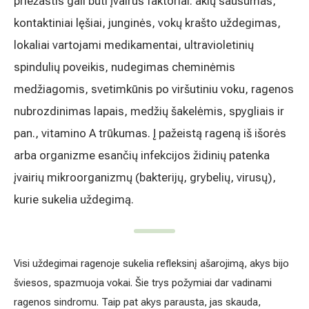
priežastis gali būti įvairūs faktoriai: akių sausumas,
Akušerija ginekologija
Vidaus tvarkos taisyklės
kontaktiniai lęšiai, junginės, vokų krašto uždegimas,
lokaliai vartojami medikamentai, ultravioletinių
Alergijų ir kvėpavimo takų gydymas
Kaip atvykti į Hila
spindulių poveikis, nudegimas cheminėmis
Urologija
Nemokamos patikrinimo programos
medžiagomis, svetimkūnis po viršutiniu voku, ragenos
nubrozdinimas lapais, medžių šakelėmis, spygliais ir
Oftalmologija (akių gydymas)
Tyrimai ir gydymo paskyrimas – 1 diena
pan., vitamino A trūkumas. Į pažeistą rageną iš išorės
arba organizme esančių infekcijos židinių patenka
Kardiologija
Galerija
įvairių mikroorganizmų (bakterijų, grybelių, virusų),
Gastroenterologija (virškinimo ligos)
kurie sukelia uždegimą.
Abdominalinė (pilvo) ir bendroji chirurgija
Ausų, nosies, gerklės (LOR) ligų gydymas
Visi uždegimai ragenoje sukelia refleksinį ašarojimą, akys bijo
šviesos, spazmuoja vokai. Šie trys požymiai dar vadinami
Ortopedija-traumatologija
ragenos sindromu. Taip pat akys parausta, jas skauda,