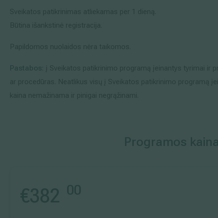
Sveikatos patikrinimas atliekamas per 1 dieną.
Išsiplėtusių kojų venų gydymas
Būtina išankstinė registracija.
Mamologija (Krūtų onkochirurgija)
Papildomos nuolaidos nėra taikomos.
Pastabos:
į Sveikatos patikrinimo programą įeinantys tyrimai ir p
ar procedūras. Neatlikus visų į Sveikatos patikrinimo programą įe
Hila paslaugos
kaina nemažinama ir pinigai negrąžinami.
Hila gydytojai
Sveikatos patarimai
Programos kain
00
€
382