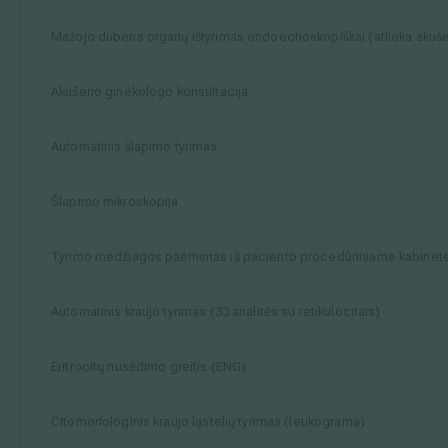
Mažojo dubens organų ištyrimas endoechoskopiškai (atlieka akuš
Akušerio ginekologo konsultacija
Automatinis šlapimo tyrimas
Šlapimo mikroskopija
Tyrimo medžiagos paėmimas iš paciento procedūriniame kabinet
Automatinis kraujo tyrimas (33 analitės su retikulocitais)
Eritrocitų nusėdimo greitis (ENG)
Citomorfologinis kraujo ląstelių tyrimas (leukograma)