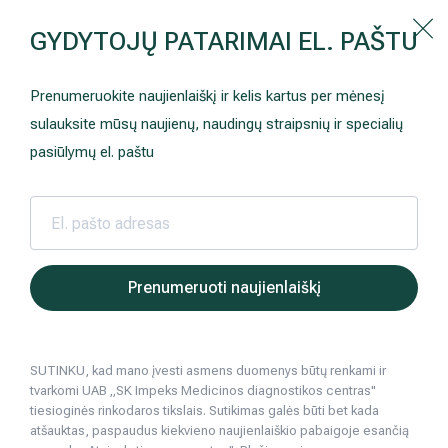
Kaip prisirašyti prie Hila | Šeimos medicinos centro?
GYDYTOJŲ PATARIMAI EL. PAŠTU
Instrukcija
Paslaugos ir kainos
Kaip užsiregistruoti
+370 698 00 000
Prenumeruokite naujienlaiškį ir kelis kartus per mėnesį
AKCIJOS
Kuo pasirūpinti prieš atvykstant
sulauksite mūsų naujienų, naudingų straipsnių ir specialių
Prisirašyti prie „Hila“
Registruotis vizitui
pasiūlymų el. paštu
DOVANŲ KUPONAS
Ką daryti atvykus į Hila
Tyrimai
Apmokėjimas ir paslaugos
Neurologija
Apgyvendinimas ir maitinimas
Hila | Medicinos diagnostikos ir gydymo centras
Paslaugos ir kainos
Sveikatos patik
Atskirų or
Ginek
Prenumeruoti naujienlaiškį
Ginekologinės sistemos pa
Šeimos medicina
Nedarbingumo pažymėjimai
programa
SUTINKU, kad mano įvesti asmens duomenys būtų renkami ir
Sveikatos klubo narystė
Pacientams iš užsienio
tvarkomi UAB „SK Impeks Medicinos diagnostikos centras"
tiesioginės rinkodaros tikslais. Sutikimas galės būti bet kada
Reabilitacija ir sporto medicina
Duomenų apsauga
atšauktas, paspaudus kiekvieno naujienlaiškio pabaigoje esančią