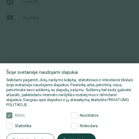
LinkedIn
Youtube
Šioje svetainėje naudojami slapukai
© 2026 Hila. Visos teisės saugomos.
Siekdami pagerinti Jūsų naršymo kokybę, statistiniais ir rinkodaros tikslais
šioje svetainėje naudojame slapukus. Pasirinkę arba patvirtinę visus,
patvirtinate savo sutikimą su slapukų įrašymu. Sutikimą bet kada galėsite
atšaukti, pakeisdami interneto naršyklės nustatymus ir ištrindami
slapukus. Daugiau apie slapukus ir jų atsisakymą skaitykite
PRIVATUMO
POLITIKOJE
.
Būtini
Nuostatos
Statistika
Rinkodara