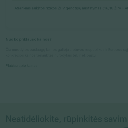
Atrankinis aukštos rizikos ŽPV genotipų nustatymas (16,18 ŽPV + A
Nuo ko priklauso kainos?
Čia nurodytos paslaugų kainos galioja Lietuvos respublikos ir Europos sąju
konkrečios kainos teiraukitės nurodytais tel. ir el. paštu.
Plačiau apie kainas
Neatidėliokite, rūpinkitės savim