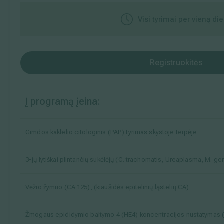
Visi tyrimai per vieną di
Registruokitės
Į programą įeina:
Gimdos kaklelio citologinis (PAP) tyrimas skystoje terpėje
3-jų lytiškai plintančių sukėlėjų (C. trachomatis, Ureaplasma, M. g
Vėžio žymuo (CA 125), (kiaušidės epitelinių ląstelių CA)
Žmogaus epididymio baltymo 4 (HE4) koncentracijos nustatymas (