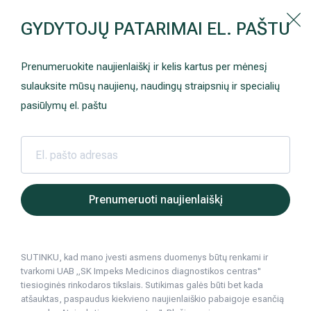
Kaip prisirašyti prie Hila | Šeimos medicinos centro?
GYDYTOJŲ PATARIMAI EL. PAŠTU
Instrukcija
Paslaugos ir kainos
Kaip užsiregistruoti
+370 698 00 000
Prenumeruokite naujienlaiškį ir kelis kartus per mėnesį
AKCIJOS
Kuo pasirūpinti prieš atvykstant
sulauksite mūsų naujienų, naudingų straipsnių ir specialių
Prisirašyti prie „Hila“
Registruotis vizitui
pasiūlymų el. paštu
DOVANŲ KUPONAS
Ką daryti atvykus į Hila
Tyrimai
Apmokėjimas ir paslaugos
Hila | Medicinos diagnostikos ir gydymo centras
Sveikatos patarimai
Ausų, nosies, ge
Galvos sva
2025 11 26
Neurologija
Apgyvendinimas ir maitinimas
Prenumeruoti naujienlaiškį
Galvos svaigimas – tik simptomas. Kas l
Šeimos medicina
Nedarbingumo pažymėjimai
Ausų, nosies, gerklės (LOR) ligos
SUTINKU, kad mano įvesti asmens duomenys būtų renkami ir
Sveikatos klubo narystė
Pacientams iš užsienio
tvarkomi UAB „SK Impeks Medicinos diagnostikos centras"
4
min. skaitymo
tiesioginės rinkodaros tikslais. Sutikimas galės būti bet kada
Reabilitacija ir sporto medicina
Duomenų apsauga
atšauktas, paspaudus kiekvieno naujienlaiškio pabaigoje esančią