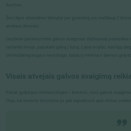
Arechvo.
Šios ligos atsiradimo tikimybė per gyvenimą yra maždaug 2 žmonėms
amžiaus žmonės.
Gerybinis paroksizminis galvos svaigimas dažniausiai pasireiškia s
vartantis lovoje, pasukant galvą į šoną. Labai svarbu, kad ligą di
otorinolaringologai ir neurologai, tačiau ji minima ir šeimos gydyt
Visais atvejais galvos svaigimą reikia
Pasak gydytojos otoneurologės I. Arechvo, nors galvos svaigimas da
Deja, kai kuriems žmonėms jis gali signalizuoti apie rimtas sveik