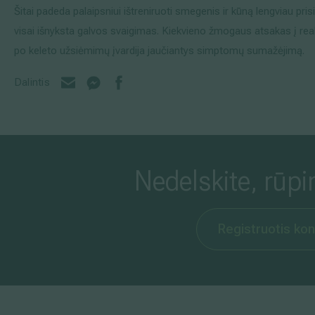
Šitai padeda palaipsniui ištreniruoti smegenis ir kūną lengviau pris
visai išnyksta galvos svaigimas. Kiekvieno žmogaus atsakas į reab
po keleto užsiėmimų įvardija jaučiantys simptomų sumažėjimą.
Dalintis
Nedelskite, rūpi
Registruotis kon