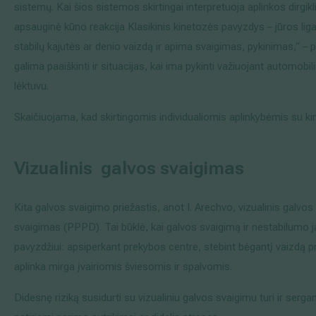
sistemų. Kai šios sistemos skirtingai interpretuoja aplinkos dirgikl
apsauginė kūno reakcija Klasikinis kinetozės pavyzdys – jūros lig
stabilų kajutės ar denio vaizdą ir apima svaigimas, pykinimas,“ – 
galima paaiškinti ir situacijas, kai ima pykinti važiuojant automobil
lėktuvu.
Skaičiuojama, kad skirtingomis individualiomis aplinkybėmis su ki
Vizualinis galvos svaigimas
Kita galvos svaigimo priežastis, anot I. Arechvo, vizualinis galvos
svaigimas (PPPD). Tai būklė, kai galvos svaigimą ir nestabilumo ja
pavyzdžiui: apsiperkant prekybos centre, stebint bėgantį vaizdą pro
aplinka mirga įvairiomis šviesomis ir spalvomis.
Didesnę riziką susidurti su vizualiniu galvos svaigimu turi ir serg