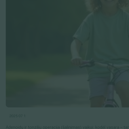
2025 07 1
Adenoidų ir tonzilių operacija (šalinimas) vaikui: kodėl vasara – 