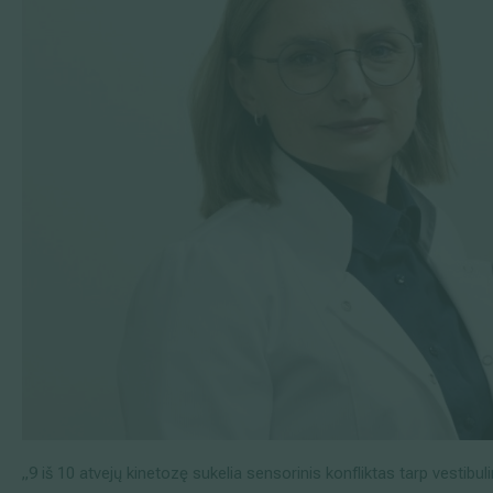
„9 iš 10 atvejų kinetozę sukelia sensorinis konfliktas tarp vestibul