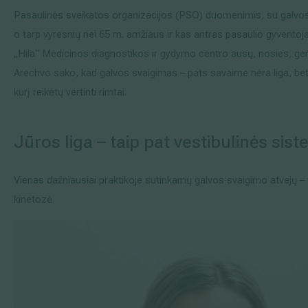
Pasaulinės sveikatos organizacijos (PSO) duomenimis, su galvos
Išsiplėtusių kojų venų gydymas
o tarp vyresnių nei 65 m. amžiaus ir kas antras pasaulio gyventoja
Mamologija (Krūtų onkochirurgija)
„Hila“ Medicinos diagnostikos ir gydymo centro ausų, nosies, gerk
Arechvo sako, kad galvos svaigimas – pats savaime nėra liga, bet s
kurį reikėtų vertinti rimtai.
Hila paslaugos
Jūros liga – taip pat vestibulinės sis
Hila gydytojai
Sveikatos patarimai
Vienas dažniausiai praktikoje sutinkamų galvos svaigimo atvejų – 
kinetozė.