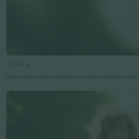
2025 08 26
Kūdikio klausos patikra: ką būtina žinoti apie otoakustinės emisij