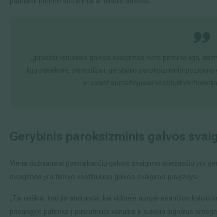
patiriami nerimo sutrikimai ar didelis stresas.
„Įprastai vizualinis galvos svaigimas nėra pirminė liga, daž
ligų pasekmė, pavyzdžiui:
gerybinio par
oksizminio pozicinio
ar esant sumažėjusiai vestibulinei funkcija
Gerybinis paroksizminis galvos svai
Viena dažniausiai pasitaikančių galvos svaigimo priežasčių yra ge
svaigimas yra tikrojo vestibulinio galvos svaigimo pavyzdys.
„Tai reiškia, kad jis atsiranda, kai vidinėje ausyje esančios kalcio k
prieangyje patenka į pusratinius kanalus ir sukelia signalus sme