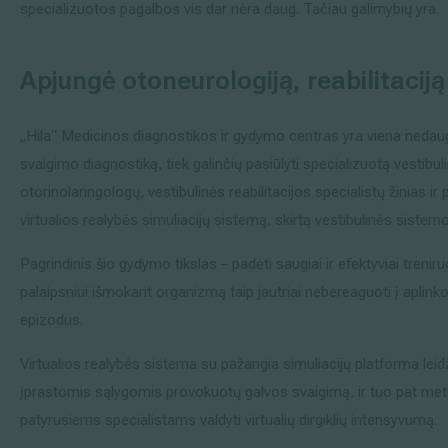
specializuotos pagalbos vis dar nėra daug. Tačiau galimybių yra.
Apjungė otoneurologiją, reabilitaciją 
„Hila“ Medicinos diagnostikos ir gydymo centras yra viena nedauge
svaigimo diagnostiką, tiek galinčių pasiūlyti specializuotą vestibul
otorinolaringologų, vestibulinės reabilitacijos specialistų žinias ir p
virtualios realybės simuliacijų sistemą, skirtą vestibulinės sistemos
Pagrindinis šio gydymo tikslas – padėti saugiai ir efektyviai trenir
palaipsniui išmokant organizmą taip jautriai nebereaguoti į aplinko
epizodus.
Virtualios realybės sistema su pažangia simuliacijų platforma leid
įprastomis sąlygomis provokuotų galvos svaigimą, ir tuo pat metu s
patyrusiems specialistams valdyti virtualių dirgiklių intensyvumą.