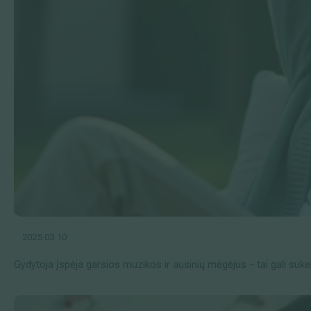
2025 03 10
Gydytoja įspėja garsios muzikos ir ausinių mėgėjus – tai gali suk