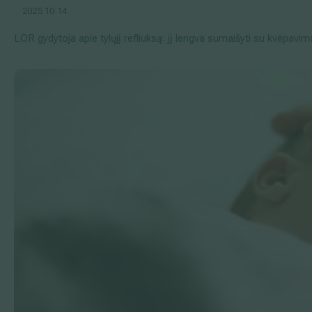
2025 10 14
LOR gydytoja apie tylųjį refliuksą: jį lengva sumaišyti su kvėpavim