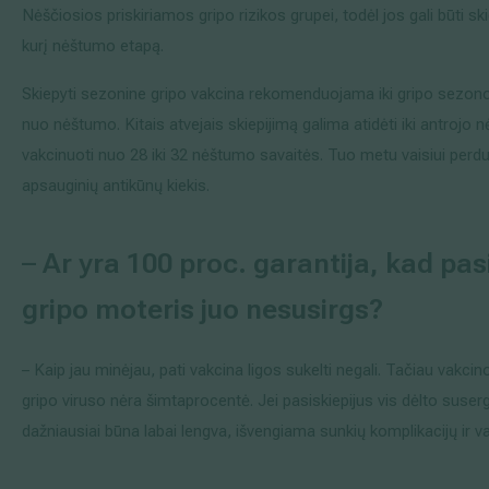
Nėščiosios priskiriamos gripo rizikos grupei, todėl jos gali būti
kurį nėštumo etapą.
Skiepyti sezonine gripo vakcina rekomenduojama iki gripo sezon
nuo nėštumo. Kitais atvejais skiepijimą galima atidėti iki antrojo 
vakcinuoti nuo 28 iki 32 nėštumo savaitės. Tuo metu vaisiui per
apsauginių antikūnų kiekis.
–
Ar yra 100 proc. garantija, kad pasi
gripo moteris juo nesusirgs?
– Kaip jau minėjau, pati vakcina ligos sukelti negali. Tačiau vakc
gripo viruso nėra šimtaprocentė. Jei pasiskiepijus vis dėlto suser
dažniausiai būna labai lengva, išvengiama sunkių komplikacijų ir v