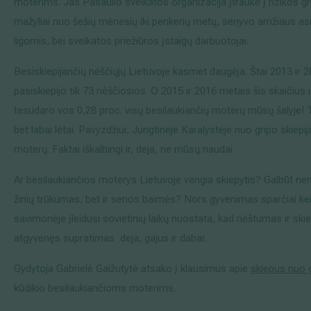
moterims. Jas Pasaulio sveikatos organizacija įtraukė į rizikos gr
mažyliai nuo šešių mėnesių iki penkerių metų, senyvo amžiaus a
ligomis, bei sveikatos priežiūros įstaigų darbuotojai.
Besiskiepijančių nėščiųjų Lietuvoje kasmet daugėja. Štai 2013 ir 
pasiskiepijo tik 73 nėščiosios. O 2015 ir 2016 metais šis skaičius i
tesudaro vos 0,28 proc. visų besilaukiančių moterų mūsų šalyje! Ta
bet labai lėtai. Pavyzdžiui, Jungtinėje Karalystėje nuo gripo skiepi
moterų. Faktai iškalbingi ir, deja, ne mūsų naudai.
Ar besilaukiančios moterys Lietuvoje vengia skiepytis? Galbūt nen
žinių trūkumas, bet ir senos baimės? Nors gyvenimas sparčiai keič
savimonėje įleidusi sovietinių laikų nuostata, kad nėštumas ir ski
atgyvenęs supratimas deja, gajus ir dabar.
Gydytoja Gabrielė Gaižutytė atsako į klausimus apie
skiepus nuo 
kūdikio besilaukiančioms moterims.