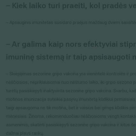
–
Kiek laiko turi praeiti, kol pradės v
– Apsauginis imunitetas susidaro praėjus maždaug dviem savaitė
–
Ar galima kaip nors efektyviai stip
imuninę sistemą ir taip apsisaugoti 
– Skiepijimas sezonine gripo vakcina yra vienintelė kontrolės ir pr
nėščiosios, nepriklausomai nuo nėštumo laiko, iki gripo sezono 
turėtų pasiskiepyti inaktyvinta sezonine gripo vakcina. Svarbu, ka
motinos imunizacija suteikia pasyvų imunitetą kūdikiui pirmaisiai
taigi apsaugoma ne tik motina, bet ir vaisius bei gimęs kūdikis pi
mėnesiais. Žinoma, rekomenduočiau nėščiosioms vengti kontakt
asmenimis, skatinti pasiskiepyti sezonine gripo vakcina ir kitus š
dažnai plauti rankų.