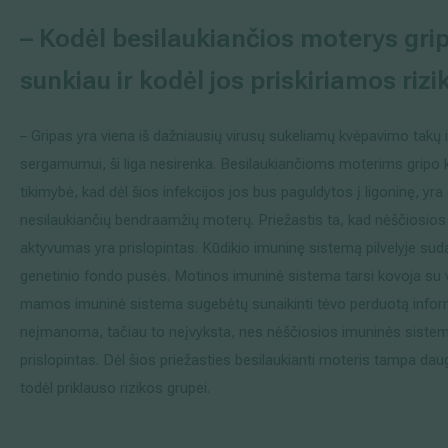
– Kodėl besilaukiančios moterys gri
sunkiau ir kodėl jos priskiriamos riz
– Gripas yra viena iš dažniausių virusų sukeliamų kvėpavimo takų i
sergamumui, ši liga nesirenka. Besilaukiančioms moterims gripo ko
tikimybė, kad dėl šios infekcijos jos bus paguldytos į ligoninę, yr
nesilaukiančių bendraamžių moterų. Priežastis ta, kad nėščiosio
aktyvumas yra prislopintas. Kūdikio imuninę sistemą pilvelyje suda
genetinio fondo pusės. Motinos imuninė sistema tarsi kovoja su 
mamos imuninė sistema sugebėtų sunaikinti tėvo perduotą inform
neįmanoma, tačiau to neįvyksta, nes nėščiosios imuninės siste
prislopintas. Dėl šios priežasties besilaukianti moteris tampa da
todėl priklauso rizikos grupei.