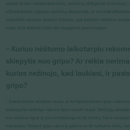
sukelti širdies nepakankamumą, raumenų uždegimas (miozitas), va
užtrunkančiais stipriais raumenų skausmais, ar net poliradikuloneur
pasireikšti vaisiaus skaidos trūkumu, gali padidėti nėštumo nutr
rizika, kyla didesnė rizika dėl naujagimio pneumonijos.
–
Kuriuo nėštumo laikotarpiu reko
skiepytis nuo gripo? Ar reikia nerim
kurios nežinojo, kad laukiasi, ir pasi
gripo?
– Inaktyvintose skaldyto viruso ar komponentinėse gripo vakcinos
paskiepytai nėščiajai vakcina ligos sukelti negali. Nėščiųjų skiepi
nuo sunkios ligos ar jos komplikacijų ne tik moterį, bet ir naujag
mėnesiais. Skiepyti gripo vakcina galima ne tik nėštumo metu, bet 