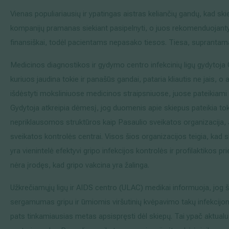
Vienas populiariausių ir ypatingas aistras keliančių gandų, kad sk
Išsiplėtusių kojų venų gydymas
kompanijų pramanas siekiant pasipelnyti, o juos rekomenduojanty
Mamologija (Krūtų onkochirurgija)
finansiškai, todėl pacientams nepasako tiesos. Tiesa, suprantama
Medicinos diagnostikos ir gydymo centro infekcinių ligų gydytoja 
kuriuos jaudina tokie ir panašūs gandai, pataria kliautis ne jais, 
Hila paslaugos
išdėstyti moksliniuose medicinos straipsniuose, juose pateikiami 
Gydytoja atkreipia dėmesį, jog duomenis apie skiepus pateikia toki
Hila gydytojai
nepriklausomos struktūros kaip Pasaulio sveikatos organizacija,
Sveikatos patarimai
sveikatos kontrolės centrai. Visos šios organizacijos teigia, kad 
yra vienintelė efektyvi gripo infekcijos kontrolės ir profilaktikos
nėra įrodęs, kad gripo vakcina yra žalinga.
Užkrečiamųjų ligų ir AIDS centro (ULAC) medikai informuoja, jog 
sergamumas gripu ir ūmiomis viršutinių kvėpavimo takų infekcijom
pats tinkamiausias metas apsispręsti dėl skiepų. Tai ypač aktual