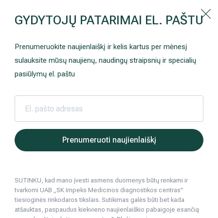
Kaip prisirašyti prie Hila | Šeimos medicinos centro?
GYDYTOJŲ PATARIMAI EL. PAŠTU
Instrukcija
Paslaugos ir kainos
Kaip užsiregistruoti
+370 698 00 000
Prenumeruokite naujienlaiškį ir kelis kartus per mėnesį
AKCIJOS
Kuo pasirūpinti prieš atvykstant
sulauksite mūsų naujienų, naudingų straipsnių ir specialių
Prisirašyti prie „Hila“
Registruotis vizitui
pasiūlymų el. paštu
DOVANŲ KUPONAS
Ką daryti atvykus į Hila
Tyrimai
Apmokėjimas ir paslaugos
Hila | Medicinos diagnostikos ir gydymo centras
Sveikatos patarimai
Gripas, peršali
Nėštumas ir
2016 11 30
Neurologija
Apgyvendinimas ir maitinimas
Prenumeruoti naujienlaiškį
Nėštumas ir skiepai nuo gripo: mitai ir fa
Šeimos medicina
Nedarbingumo pažymėjimai
Gripas, peršalimas
SUTINKU, kad mano įvesti asmens duomenys būtų renkami ir
Sveikatos klubo narystė
Pacientams iš užsienio
tvarkomi UAB „SK Impeks Medicinos diagnostikos centras"
5
min. skaitymo
tiesioginės rinkodaros tikslais. Sutikimas galės būti bet kada
Reabilitacija ir sporto medicina
Duomenų apsauga
atšauktas, paspaudus kiekvieno naujienlaiškio pabaigoje esančią