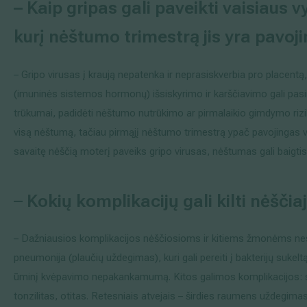
– Kaip gripas gali paveikti vaisiaus v
kurį nėštumo trimestrą jis yra pavoj
– Gripo virusas į kraują nepatenka ir neprasiskverbia pro placentą,
(imuninės sistemos hormonų) išsiskyrimo ir karščiavimo gali pasir
trūkumai, padidėti nėštumo nutrūkimo ar pirmalaikio gimdymo rizi
visą nėštumą, tačiau pirmąjį nėštumo trimestrą ypač pavojingas vai
savaitę nėščią moterį paveiks gripo virusas, nėštumas gali baigtis
–
Kokių komplikacijų gali kilti nėščiaja
– Dažniausios komplikacijos nėščiosioms ir kitiems žmonėms nesis
pneumonija (plaučių uždegimas), kuri gali pereiti į bakterijų sukelt
ūminį kvėpavimo nepakankamumą. Kitos galimos komplikacijos: s
tonzilitas, otitas. Retesniais atvejais – širdies raumens uždegimas