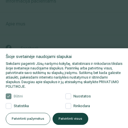
Informacija pacientams
Apie mus
Facebook
Šioje svetainėje naudojami slapukai
Instagram
Siekdami pagerinti Jūsų naršymo kokybę, statistiniais ir rinkodaros tikslais
šioje svetainėje naudojame slapukus. Pasirinkę arba patvirtinę visus,
patvirtinate savo sutikimą su slapukų įrašymu. Sutikimą bet kada galėsite
atšaukti, pakeisdami interneto naršyklės nustatymus ir ištrindami
LinkedIn
slapukus. Daugiau apie slapukus ir jų atsisakymą skaitykite
PRIVATUMO
POLITIKOJE
.
Youtube
Būtini
Nuostatos
Statistika
Rinkodara
Patvirtinti pažymėtus
Patvirtinti visus