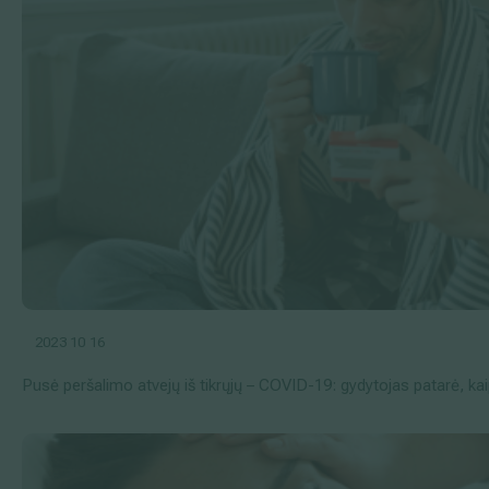
2023 10 16
Pusė peršalimo atvejų iš tikrųjų – COVID-19: gydytojas patarė, kai