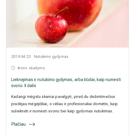
2019 04 23
Nutukimo gydymas
6
min. skaitymo
Lieknėjimas ir nutukimo gydymas, arba būdai, kaip numesti svorio.
II dalis
Kadangi mėgstu skaniai pavalgyti, prieš du dešimtmečius pradėjau
mėgėjiškai, o vėliau ir profesionaliai domėtis, kaip sulieknėti ir
numesti svorio bei kaip gydomas nutukimas.
Plačiau