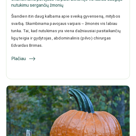
Skambinama pavojaus varpais: Lietuvoje vis labiau daugėja
Išsiplėtusių kojų venų gydymas
nutukimu sergančių žmonių
Mamologija (Krūtų onkochirurgija)
Šiandien itin daug kalbama apie sveiką gyvenseną, mitybos svarbą.
Skambinama pavojaus varpais – žmonės vis labiau tunka. Tai, kad
nutukimas yra viena dažniausiai pasitaikančių ligų teigia ir
gydytojas, abdominalinis (pilvo) chirurgas Edvardas Brimas.
Hila paslaugos
Plačiau
Hila gydytojai
Sveikatos patarimai