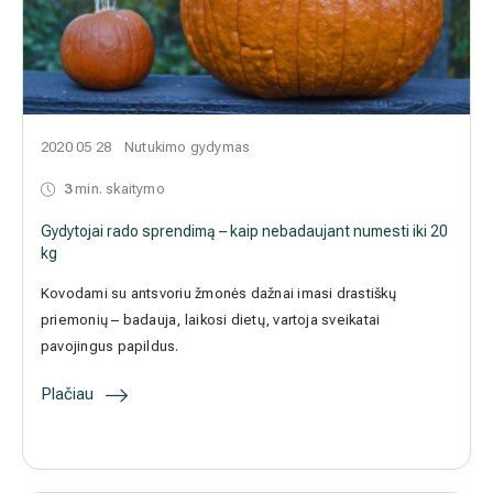
2020 05 28
Nutukimo gydymas
3
min. skaitymo
Gydytojai rado sprendimą – kaip nebadaujant numesti iki 20 kg
Kovodami su antsvoriu žmonės dažnai imasi drastiškų priemonių –
badauja, laikosi dietų, vartoja sveikatai pavojingus papildus.
Plačiau