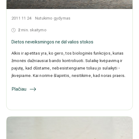
2011 11 24
Nutukimo gydymas
2
min. skaitymo
Dietos neveiksmingos ne dėl valios stokos
Alkis ir apetitas yra, ko gero, tos biologinės funkcijos, kurias
žmonės dažniausiai bando kontroliuoti. Sulaikę kvėpavimą ir pajutę,
kad dūstame, nebesistengiame toliau jo sulaikyti - įkvepiame. Kai
norime šlapintis, nesitikime, kad noras praeis.
Plačiau