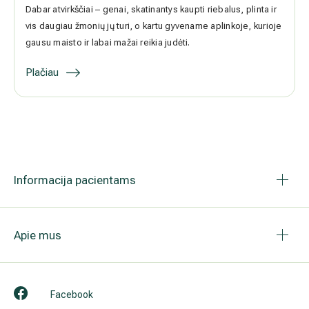
Nutukimo, antsvorio problema nėra nauja. Randama net akmens
amžiaus figūrėlių, kuriose pavaizduotas nutukęs žmogus. Žinoma,
senovėje žmonėms nutukimas nebuvo labai aktuali problema –
genai, lemiantys antsvorį, nebuvo labai paplitę, aplinkoje nebuvo
maisto pertekliaus, greičiau stoka. Dabar atvirkščiai – genai,
skatinantys kaupti riebalus, plinta ir vis daugiau žmonių jų turi, o
kartu gyvename aplinkoje, kurioje gausu maisto ir labai mažai reikia
judėti.
Plačiau
Informacija pacientams