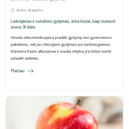
2019 04 26
Nutukimo gydymas
6
min. skaitymo
Lieknėjimas ir nutukimo gydymas, arba būdai, kaip numesti svorio.
III dalis
Visada rekomenduojama pradėti gydymą nuo gyvensenos
pakeitimo, net jei chirurginis gydymas yra neišvengiamas. Didesnis
fizinis aktyvumas ir sveika mityba yra būtini norint sulaukti sėkmės.
Plačiau