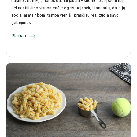
Nutukimas - psichologinė problema. Ar tikrai?
Nutukimas turi įtakos darbingumui, gyvenimo kokybei ir trukmei.
Nutukę žmonės dažnai jaučia visuomenės spaudimą dėl neatitikimo
visuomenėje egzistuojančių standartų, dalis jų socialiai atsiriboja,
tampa vieniši, prasčiau realizuoja savo gebėjimus.
Plačiau