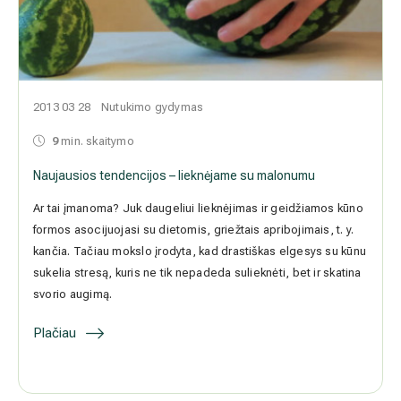
2013 03 28
Nutukimo gydymas
9
min. skaitymo
Naujausios tendencijos – lieknėjame su malonumu
Ar tai įmanoma? Juk daugeliui lieknėjimas ir geidžiamos kūno
formos asocijuojasi su dietomis, griežtais apribojimais, t. y. kančia.
Tačiau mokslo įrodyta, kad drastiškas elgesys su kūnu sukelia
stresą, kuris ne tik nepadeda sulieknėti, bet ir skatina svorio
augimą.
Plačiau