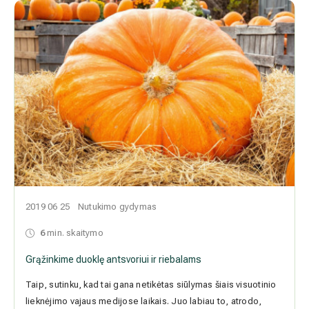
2019 06 25
Nutukimo gydymas
6
min. skaitymo
Grąžinkime duoklę antsvoriui ir riebalams
Taip, sutinku, kad tai gana netikėtas siūlymas šiais visuotinio
lieknėjimo vajaus medijose laikais. Juo labiau to, atrodo,