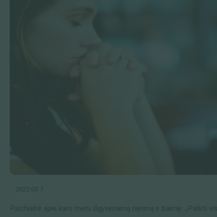
2022 03 7
Psichiatrė apie karo metu išgyvenamą nerimą ir baimę: „Patirti v