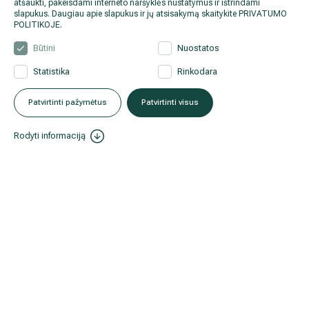
atšaukti, pakeisdami interneto naršyklės nustatymus ir ištrindami
Gydytojas psichiatras-psichoterapeutas: ar karantino metu tikra
slapukus. Daugiau apie slapukus ir jų atsisakymą skaitykite
PRIVATUMO
POLITIKOJE
.
Būtini
Nuostatos
Statistika
Rinkodara
Patvirtinti pažymėtus
Patvirtinti visus
Nepraleiskite mūsų naujienų ir akcijų!
Rodyti informaciją
Gydytojų patarimai ir specialios akcijos tik prenumeratoriams.
Prenumeruoti naujienlaiškį
Informacija pacientams