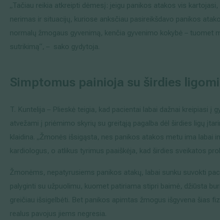
„Tačiau reikia atkreipti dėmesį: jeigu panikos atakos vis kartojasi
nerimas ir situacijų, kuriose anksčiau pasireikšdavo panikos atakos
normalų žmogaus gyvenimą, kenčia gyvenimo kokybė – tuomet m
sutrikimą“, – sako gydytoja.
Simptomus painioja su širdies ligom
T. Kuntelija – Plieskė teigia, kad pacientai labai dažnai kreipiasi į g
atvežami į priėmimo skyrių su greitąją pagalba dėl širdies ligų į
klaidina. „Žmonės išsigąsta, nes panikos atakos metu ima labai intens
kardiologus, o atlikus tyrimus paaiškėja, kad širdies sveikatos pr
Žmonėms, nepatyrusiems panikos atakų, labai sunku suvokti paci
palyginti su užpuolimu, kuomet patiriama stipri baimė, džiūsta burn
greičiau išsigelbėti. Bet panikos apimtas žmogus išgyvena šias fizi
realus pavojus jiems negresia.