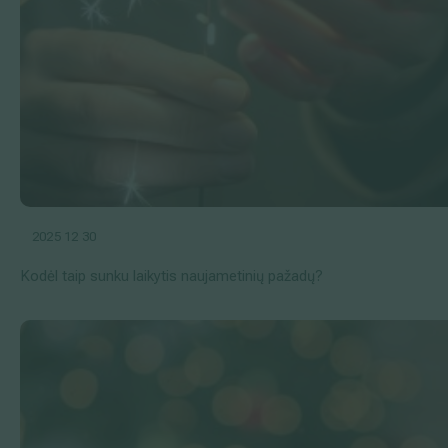
2025 12 30
Kodėl taip sunku laikytis naujametinių pažadų?