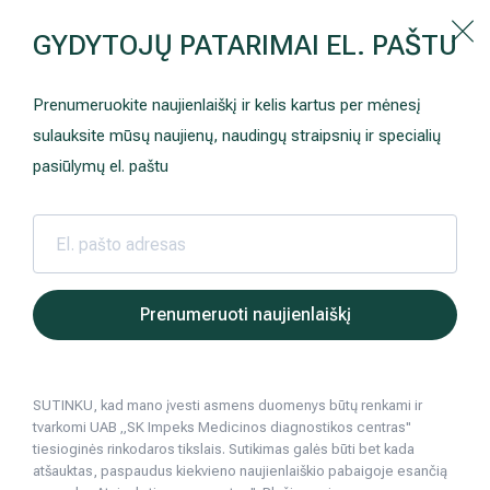
Kaip prisirašyti prie Hila | Šeimos medicinos centro?
GYDYTOJŲ PATARIMAI EL. PAŠTU
Instrukcija
Paslaugos ir kainos
Kaip užsiregistruoti
+370 698 00 000
Prenumeruokite naujienlaiškį ir kelis kartus per mėnesį
AKCIJOS
Kuo pasirūpinti prieš atvykstant
sulauksite mūsų naujienų, naudingų straipsnių ir specialių
Prisirašyti prie „Hila“
Registruotis vizitui
pasiūlymų el. paštu
DOVANŲ KUPONAS
Ką daryti atvykus į Hila
Tyrimai
Apmokėjimas ir paslaugos
Hila | Medicinos diagnostikos ir gydymo centras
Sveikatos patarimai
Psichologija, psi
Panikos at
2015 10 20
Neurologija
Apgyvendinimas ir maitinimas
Prenumeruoti naujienlaiškį
Panikos atakos palaužia jaunus ir ambi
Šeimos medicina
Nedarbingumo pažymėjimai
Psichologija, psichiatrija
SUTINKU, kad mano įvesti asmens duomenys būtų renkami ir
Sveikatos klubo narystė
Pacientams iš užsienio
tvarkomi UAB „SK Impeks Medicinos diagnostikos centras"
4
min. skaitymo
tiesioginės rinkodaros tikslais. Sutikimas galės būti bet kada
Reabilitacija ir sporto medicina
Duomenų apsauga
atšauktas, paspaudus kiekvieno naujienlaiškio pabaigoje esančią