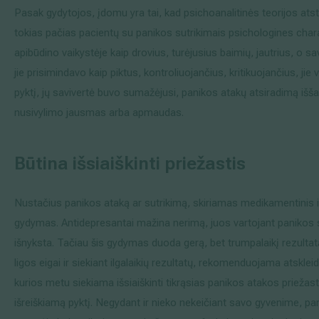
Pasak gydytojos, įdomu yra tai, kad psichoanalitinės teorijos ats
tokias pačias pacientų su panikos sutrikimais psichologines charak
apibūdino vaikystėje kaip drovius, turėjusius baimių, jautrius, o
jie prisimindavo kaip piktus, kontroliuojančius, kritikuojančius, jie
pyktį, jų savivertė buvo sumažėjusi, panikos atakų atsiradimą išša
nusivylimo jausmas arba apmaudas.
Būtina išsiaiškinti priežastis
Nustačius panikos ataką ar sutrikimą, skiriamas medikamentinis ir
gydymas. Antidepresantai mažina nerimą, juos vartojant panikos sut
išnyksta. Tačiau šis gydymas duoda gerą, bet trumpalaikį rezultat
ligos eigai ir siekiant ilgalaikių rezultatų, rekomenduojama atsklei
kurios metu siekiama išsiaiškinti tikrąsias panikos atakos priežasti
išreiškiamą pyktį. Negydant ir nieko nekeičiant savo gyvenime, pa