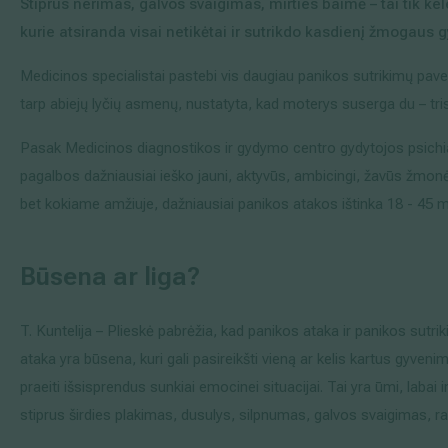
Stiprus nerimas, galvos svaigimas, mirties baimė – tai tik k
Išsiplėtusių kojų venų gydymas
kurie atsiranda visai netikėtai ir sutrikdo kasdienį žmogaus 
Medicinos specialistai pastebi vis daugiau panikos sutrikimų paveik
Mamologija (Krūtų onkochirurgija)
tarp abiejų lyčių asmenų, nustatyta, kad moterys suserga du – tris
Pasak Medicinos diagnostikos ir gydymo centro gydytojos psichi
Hila paslaugos
pagalbos dažniausiai ieško jauni, aktyvūs, ambicingi, žavūs žmonės
bet kokiame amžiuje, dažniausiai panikos atakos ištinka 18 - 45
Hila gydytojai
Sveikatos patarimai
Būsena ar liga?
T. Kuntelija – Plieskė pabrėžia, kad panikos ataka ir panikos sutrik
ataka yra būsena, kuri gali pasireikšti vieną ar kelis kartus gyvenim
praeiti išsisprendus sunkiai emocinei situacijai. Tai yra ūmi, labai
stiprus širdies plakimas, dusulys, silpnumas, galvos svaigimas, ra