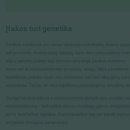
Įtakos turi genetika
Panikos sutrikimas yra vienas labiausiai mokslininkų tiriamų susi
keli procentai. Atrasta daug faktorių, kurie daro įtaką panikos sutr
stiprų genetinį polinkį tarp šeimos narių sirgti panikos sutrikimu –
siekia net iki keturiasdešimties procentų atvejų. Nėra paveldimas
paveldimas polinkis sirgti, nes pastebėta, kad tam tikrų genų komb
atsiradimui. Tačiau, jei nėra papildomų psichologinių, socialinių aspe
Šią ligą bandyta aiškinti ir neurocheminės disfunkcijos modeliu, 
neuromediatorių – biologiškai aktyvių medžiagų galvos smegenyse 
jiems siunčiamus signalus. Psichoanalitikai taip pat bandė supras
sergančio žmogaus pasąmonėje.