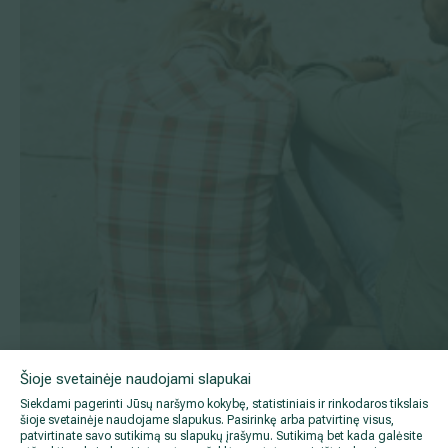
Šioje svetainėje naudojami slapukai
Siekdami pagerinti Jūsų naršymo kokybę, statistiniais ir rinkodaros tikslais
šioje svetainėje naudojame slapukus. Pasirinkę arba patvirtinę visus,
2021 08 10
patvirtinate savo sutikimą su slapukų įrašymu. Sutikimą bet kada galėsite