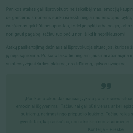
Panikos atakas gali išprovokuoti neišsikalbėjimas, emocijų kaup
sergantiems žmonėms sunku išreikšti neigiamas emocijas, pyktį,
išreiškimas gali būti nesuprastas, todėl jie pyktį arba neigia, arba
nori gauti pagalbą, tačiau tuo pačiu nori išlikti ir nepriklausomi.
Atakų pasikartojimą dažniausiai išprovokuoja situacijos, kuriose 
jų neįsisąmonina. Po kurio laiko tie neigiami jausmai atsinaujina
suintensyvėjusį širdies plakimą, oro trūkumą, galvos svaigimą.
„Panikos atakos dažniausiai įvyksta po stresinės situacij
emociniai išgyvenimai. Tačiau tai gali būti vienas ar keli epizod
sutrikimų, nerimastingo priepuolio laukimo. Tačiau reikia s
gyventi taip, kaip anksčiau, nori atsiskirti nuo visuomenės, 
Kuntelija – Plieskė.