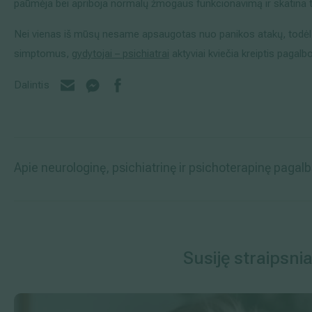
paūmėja bei apriboja normalų žmogaus funkcionavimą ir skatina to
Nei vienas iš mūsų nesame apsaugotas nuo panikos atakų, todėl 
simptomus,
gydytojai – psichiatrai
aktyviai kviečia kreiptis pagalbo
Dalintis
Apie neurologinę, psichiatrinę ir psichoterapinę pagal
Susiję straipsnia