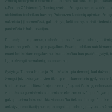
žmonių stebėjimo ir sekimo mastai meniškai atskleisti populiaria
(„Person Of Interest“). Tiesiog sveikas žmogus nekreipia dėmesio
stebinčios technikos buvimą. Psichozės kliedesių apimtam žmogui g
nukreipta į jį asmeniškai, gali trikdyti, kelti baimę, aitrinti kliede
pasireiškia ir haliucinacijos.
Pastebėjus simptomus, rodančius prasidėsiant psichozę, artimieji 
įmanoma greičiau kreiptis pagalbos. Esant psichikos sutrikimams, g
esant bet kokiam negalavimui: kuo anksčiau bus pradėta gydyti, t
ligą ir išvengti nemalonių jos pasekmių.
Gydytoja Tamara Kuntelija-Plieskė atkreipia dėmesį, kad dažnai p
žmogui įsivaizduojama vien tik kaip medikamentinis gydymas ar kit
šiol baiminamasi literatūroje ir kine regėtų, bet iš tikrųjų neben
vienutės su guminėmis sienomis ar elektros srovės pririštajam pri
galvoje turima laiku suteikta visapusiška tiek psichologinė, tiek m
ankstyvą reabilitaciją nukreipta pagalba psichozę patyrusiam žmogu