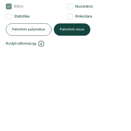
Nepraleiskite mūsų naujienų ir akcijų!
Būtini
Nuostatos
Gydytojų patarimai ir specialios akcijos tik prenumeratoriams.
Statistika
Rinkodara
Patvirtinti pažymėtus
Patvirtinti visus
Prenumeruoti naujienlaiškį
Rodyti informaciją
Informacija pacientams
Apie mus
Facebook