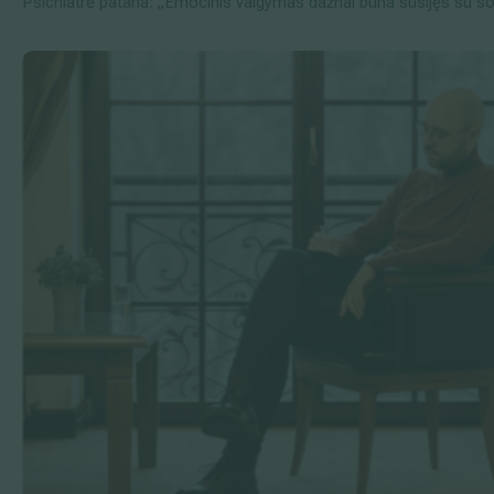
Psichiatrė pataria: „Emocinis valgymas dažnai būna susijęs su so