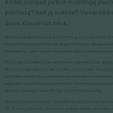
Kodėl žmogus patiria sudėtingą psich
Išsiplėtusių kojų venų gydymas
psichozę? Kas ją sukelia? Vienareikš
Mamologija (Krūtų onkochirurgija)
šiuos klausimus nėra.
Medicinos diagnostikos ir gydymo centro gydytoja psichiatrė Tam
Hila paslaugos
kad psichozė gali pasireikšti tiek sergant šizofrenija, tiek apsinuo
medžiagomis, tiek ir sergant organinėmis galvos smegenų ligomi
Hila gydytojai
Psichozės pasireiškimui gali turėti įtakos ir paveldimumas.
Gydyto
Sveikatos patarimai
labai reikšminga aplinkybė, bet nereikėtų jos pervertinti. Paveldėjus 
kad būtinai užklups liga, kuri kankino vyresnės kartos artimuosius
sąlygotam pažeidžiamumui jautresniems žmonėms psichozę gali s
stresinės situacijos, kurias kiti išgyvena be didesnių kančių.
Sunkūs psichikos sutrikimai, pasireiškiantys psichoze, pirmą kar
15–35 metų, žmonėms. Vyresniame amžiuje dažniau pasireiškia o