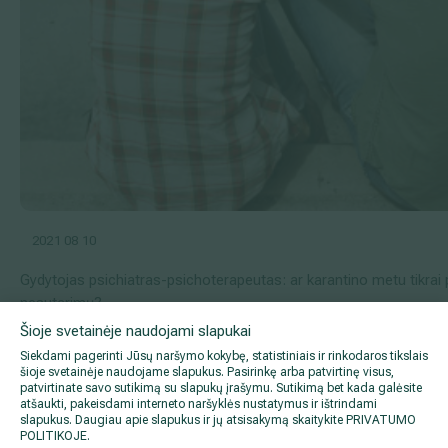
2021 08 10
Gydytojas psichiatras-psichoterapeutas: ar karantino metu tikrai
nesutarimų?
Šioje svetainėje naudojami slapukai
Siekdami pagerinti Jūsų naršymo kokybę, statistiniais ir rinkodaros tikslais
šioje svetainėje naudojame slapukus. Pasirinkę arba patvirtinę visus,
patvirtinate savo sutikimą su slapukų įrašymu. Sutikimą bet kada galėsite
atšaukti, pakeisdami interneto naršyklės nustatymus ir ištrindami
slapukus. Daugiau apie slapukus ir jų atsisakymą skaitykite
PRIVATUMO
POLITIKOJE
.