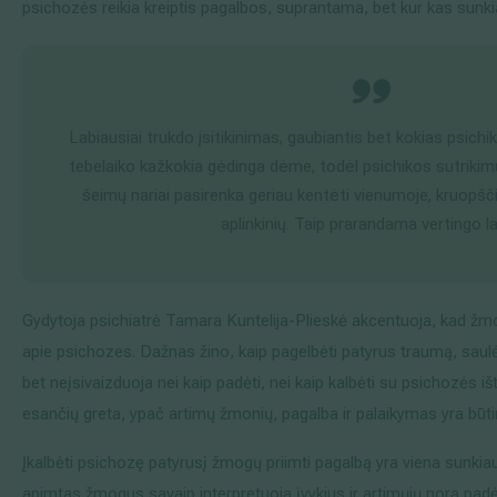
psichozės reikia kreiptis pagalbos, suprantama, bet kur kas sunk
Labiausiai trukdo įsitikinimas, gaubiantis bet kokias psich
tebelaiko kažkokia gėdinga dėme, todėl psichikos sutrikim
šeimų nariai pasirenka geriau kentėti vienumoje, kruopšč
aplinkinių. Taip prarandama vertingo la
Gydytoja psichiatrė Tamara Kuntelija-Plieskė akcentuoja, kad žmo
apie psichozes. Dažnas žino, kaip pagelbėti patyrus traumą, saulės
bet neįsivaizduoja nei kaip padėti, nei kaip kalbėti su psichozės 
esančių greta, ypač artimų žmonių, pagalba ir palaikymas yra būtin
Įkalbėti psichozę patyrusį žmogų priimti pagalbą yra viena sunki
apimtas žmogus savaip interpretuoja įvykius ir artimųjų norą padėti