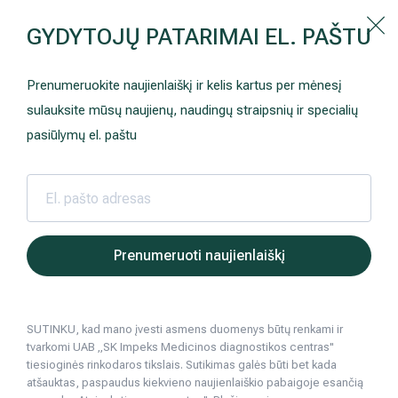
Kaip prisirašyti prie Hila | Šeimos medicinos centro?
GYDYTOJŲ PATARIMAI EL. PAŠTU
Instrukcija
Paslaugos ir kainos
Kaip užsiregistruoti
+370 698 00 000
Prenumeruokite naujienlaiškį ir kelis kartus per mėnesį
AKCIJOS
Kuo pasirūpinti prieš atvykstant
sulauksite mūsų naujienų, naudingų straipsnių ir specialių
Prisirašyti prie „Hila“
Registruotis vizitui
pasiūlymų el. paštu
DOVANŲ KUPONAS
Ką daryti atvykus į Hila
Tyrimai
Apmokėjimas ir paslaugos
Hila | Medicinos diagnostikos ir gydymo centras
Sveikatos patarimai
Psichologija, psi
Psichozė – 
2016 09 22
Neurologija
Apgyvendinimas ir maitinimas
Prenumeruoti naujienlaiškį
Psichozė – kas tai ir kaip padėti sergan
Šeimos medicina
Nedarbingumo pažymėjimai
Psichologija, psichiatrija
SUTINKU, kad mano įvesti asmens duomenys būtų renkami ir
Sveikatos klubo narystė
Pacientams iš užsienio
tvarkomi UAB „SK Impeks Medicinos diagnostikos centras"
4
min. skaitymo
tiesioginės rinkodaros tikslais. Sutikimas galės būti bet kada
Reabilitacija ir sporto medicina
Duomenų apsauga
atšauktas, paspaudus kiekvieno naujienlaiškio pabaigoje esančią