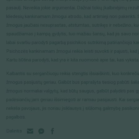
pasaulį. Neveikia jokie argumentai. Dažnai tokių įkalbinėjimų rezul
kliedesių kankinamam žmogui atrodo, kad artimieji nori pakenkti. 
žmogus jaučiasi nesuprastas, atstumtas, sutrikęs ir nebežino, ku
spaudžiamas į kampą gydytis, tuo mažiau šansų, kad jis savo noru
labai svarbu parodyti pagarbą psichikos sutrikimą patiriančiojo ka
Psichozės kankinamam žmogui reikia leisti suvokti ir pajusti, kad j
Kartu būtina parodyti, kad yra ir kita nuomonė apie tai, kas vyksta
Kalbantis su sergančiuoju reikia stengtis išsiaiškinti, kuo konkreči
žmogus pasijustų geriau. Galbūt bus paprašyta tiesiog pabūti šalia,
žmogus normaliai valgytų, kad būtų saugus, galbūt palydėti pas gy
padėsiančių jam geriau išsimiegoti ar ramiau pasijausti. Kai sergan
nekelia pavojaus, jis noriau įsiklausys į siūlomą galimybę pasikons
pagalbos.
Dalintis