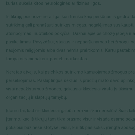
kurias sukelia kitos neurologinės ar fizinės ligos.
Iš tikrųjų psichozė nėra liga, kuri trenkia kaip perkūnas iš giedro 
sutrikimą gali pranašauti sutrikęs miegas, negalėjimas susikaupti
atsiribojimas, nuotaikos pokyčiai. Dažnai apie psichozę įspėja i
pasikeitimas. Pavyzdžiui, staigus ir nepaaiškinamas bei žmogui
naujomis religijomis arba dvasinėmis praktikomis. Kartu pastebi
tampa neracionalus ir pastebimai keistas.
Neretas atvejis, kai psichikos sutrikimo kamuojamas žmogus pra
persekiojamas. Paslaptingus seklius iš pradžių mato savo aplinkoje,
visai nepažįstamus žmones, galiausiai kliedesiai virsta įsitikinimu
organizacijų ir slaptųjų tarnybų.
Įdomu tai, kad šie kliedesiai galbūt nėra visiškai nerealūs! Šiais la
įtarimo, kad iš tikrųjų tam tikra prasme visur ir visada esame sek
pokalbiai bazinėse stotyse, visur, kur tik pasisuksi, įrengta apsa