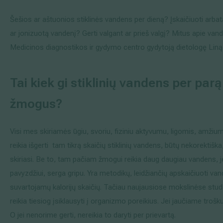
Išsiplėtusių kojų venų gydymas
Šešios ar aštuonios stiklinės vandens per dieną? Įskaičiuoti arbatą,
ar jonizuotą vandenį? Gerti valgant ar prieš valgį? Mitus apie vand
Mamologija (Krūtų onkochirurgija)
Medicinos diagnostikos ir gydymo centro gydytoją dietologę Liną
Tai kiek gi stiklinių vandens per parą
Hila paslaugos
žmogus?
Hila gydytojai
Sveikatos patarimai
Visi mes skiriamės ūgiu, svoriu, fiziniu aktyvumu, ligomis, amžium
reikia išgerti tam tikrą skaičių stiklinių vandens, būtų nekorektiška, 
skiriasi. Be to, tam pačiam žmogui reikia daug daugiau vandens, jei
pavyzdžiui, serga gripu. Yra metodikų, leidžiančių apskaičiuoti va
suvartojamų kalorijų skaičių. Tačiau naujausiose mokslinėse stud
reikia tiesiog įsiklausyti į organizmo poreikius. Jei jaučiame troškul
O jei nenorime gerti, nereikia to daryti per prievartą.