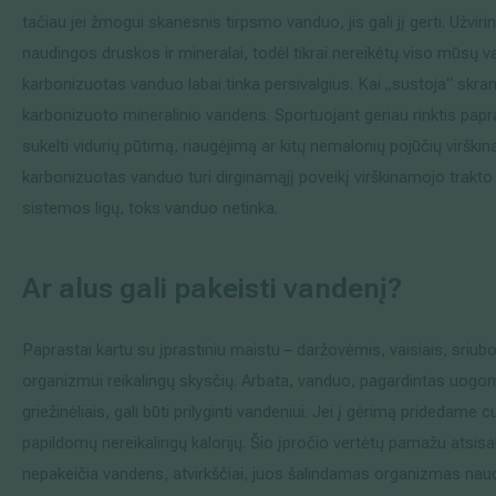
tačiau jei žmogui skanesnis tirpsmo vanduo, jis gali jį gerti. Užv
naudingos druskos ir mineralai, todėl tikrai nereikėtų viso mūsų 
karbonizuotas vanduo labai tinka persivalgius. Kai „sustoja“ skrandi
karbonizuoto mineralinio vandens. Sportuojant geriau rinktis papr
sukelti vidurių pūtimą, riaugėjimą ar kitų nemalonių pojūčių virški
karbonizuotas vanduo turi dirginamąjį poveikį virškinamojo trakto
sistemos ligų, toks vanduo netinka.
Ar alus gali pakeisti vandenį?
Paprastai kartu su įprastiniu maistu – daržovėmis, vaisiais, sriu
organizmui reikalingų skysčių. Arbata, vanduo, pagardintas uogo
griežinėliais, gali būti prilyginti vandeniui. Jei į gėrimą prided
papildomų nereikalingų kalorijų. Šio įpročio vertėtų pamažu atsisakyt
nepakeičia vandens, atvirkščiai, juos šalindamas organizmas na