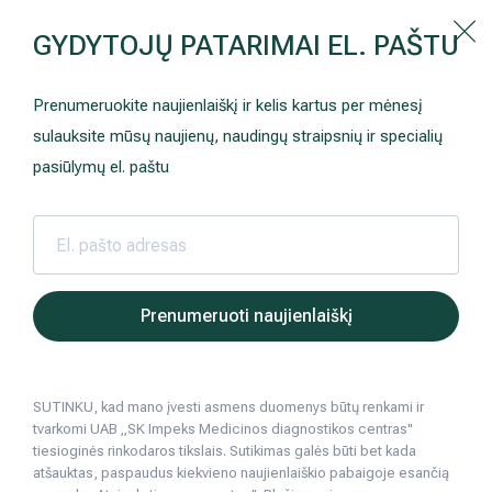
Kaip prisirašyti prie Hila | Šeimos medicinos centro?
GYDYTOJŲ PATARIMAI EL. PAŠTU
Instrukcija
Paslaugos ir kainos
Kaip užsiregistruoti
+370 698 00 000
Prenumeruokite naujienlaiškį ir kelis kartus per mėnesį
AKCIJOS
Kuo pasirūpinti prieš atvykstant
sulauksite mūsų naujienų, naudingų straipsnių ir specialių
Prisirašyti prie „Hila“
Registruotis vizitui
pasiūlymų el. paštu
DOVANŲ KUPONAS
Ką daryti atvykus į Hila
Tyrimai
Apmokėjimas ir paslaugos
Hila | Medicinos diagnostikos ir gydymo centras
Sveikatos patarimai
Sveika gyvensen
Dietologė: 
2019 01 09
Neurologija
Apgyvendinimas ir maitinimas
Prenumeruoti naujienlaiškį
Dietologė: kodėl ryto nereikėtų pradėti 
Šeimos medicina
Nedarbingumo pažymėjimai
Sveika gyvensena, mityba
SUTINKU, kad mano įvesti asmens duomenys būtų renkami ir
Sveikatos klubo narystė
Pacientams iš užsienio
tvarkomi UAB „SK Impeks Medicinos diagnostikos centras"
6
min. skaitymo
tiesioginės rinkodaros tikslais. Sutikimas galės būti bet kada
Reabilitacija ir sporto medicina
Duomenų apsauga
atšauktas, paspaudus kiekvieno naujienlaiškio pabaigoje esančią