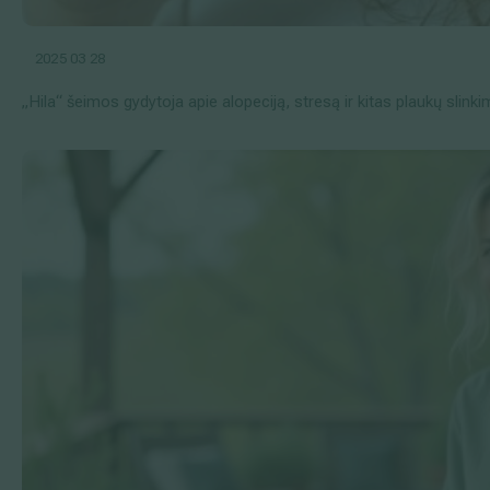
2025 03 28
„Hila“ šeimos gydytoja apie alopeciją, stresą ir kitas plaukų slin