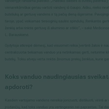
vandenyje randama plastiko. „Plastiko dalelės iš butelių patenka į 
vienareikšmiškai geriau vartoti vandenį iš čiaupo. Aišku, nieko neatsi
buteliuką ar gertuvę vandens ir tą pačią dieną išgersime. Pavojingia
taroje, ypač veikiamas tiesioginių saulės spindulių. Renkantis ge
ženklą arba rinktis gertuvę iš aliuminio ar stiklo“, – sakė Medici
L. Barauskienė.
Gydytoja atkreipė dėmesį, kad visuomet reikia įvertinti žalos ir n
centralizuotai tiekiamas vanduo yra netinkamas gerti, neturime kitos
butelių. Tokiu atveju verta rinktis žinomus prekių ženklus, kurie 
Koks vanduo naudingiausias sveikatai,
apdoroti?
Kasdien vartojamo vandens nereikia jonizuoti, distiliuoti, virinti ar
įrodančių, kad toks vanduo yra vertingesnis nei paprastas. Tai da