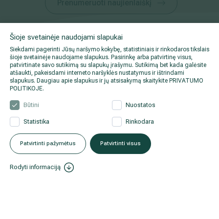
Prenumeruoti naujienlaiškį
Šioje svetainėje naudojami slapukai
Siekdami pagerinti Jūsų naršymo kokybę, statistiniais ir rinkodaros tikslais
šioje svetainėje naudojame slapukus. Pasirinkę arba patvirtinę visus,
patvirtinate savo sutikimą su slapukų įrašymu. Sutikimą bet kada galėsite
Informacija pacientams
atšaukti, pakeisdami interneto naršyklės nustatymus ir ištrindami
slapukus. Daugiau apie slapukus ir jų atsisakymą skaitykite
PRIVATUMO
POLITIKOJE
.
Būtini
Nuostatos
Apie mus
Statistika
Rinkodara
Patvirtinti pažymėtus
Patvirtinti visus
Facebook
Rodyti informaciją
Instagram
LinkedIn