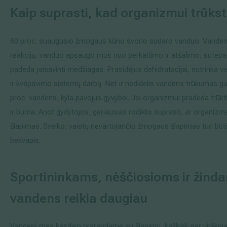
Kaip suprasti, kad organizmui trūks
60 proc. suaugusio žmogaus kūno svorio sudaro vanduo. Vande
reakcijų, vanduo apsaugo mus nuo perkaitimo ir atšalimo, sutepa 
padeda įsisavinti medžiagas. Prasidėjus dehidratacijai, sutrinka v
ir kvėpavimo sistemų darbą. Net ir nedidelis vandens trūkumas ga
proc. vandens, kyla pavojus gyvybei. Jei organizmui pradeda trūkt
ir burna. Anot gydytojos, geriausias rodiklis suprasti, ar organi
šlapimas. Sveiko, vaistų nevartojančio žmogaus šlapimas turi būti
bekvapis.
Sportininkams, nėščiosioms ir ži
vandens reikia daugiau
Vandenį mes kasdien prarandame su šlapimu, kažkiek per virškin