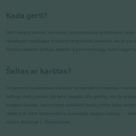
Kada gerti?
Gerti reikėtų tuomet, kai norisi, rekomenduojama kiekvieno valgi
reikalingas medžiagas iš maisto lengviausiai įsisavina, kai jis yra
Skysčiai padeda greičiau pasiekti šią konsistenciją, todėl valgant 
Šaltas ar karštas?
Organizmui sveikiausias yra kūno temperatūros maistas ir vanduo –
šaltuoju metų periodu geriame daugiau šiltų gėrimų, nes jie puikia
studijos išvadas, kad norintys sulieknėti turėtų rinktis šaltą van
vandenį iki kūno temperatūros sunaudoja daugiau kalorijų", – sa
centro dietologė L. Barauskienė.