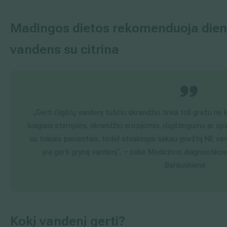
Madingos dietos rekomenduoja dieną
vandens su citrina
„Gerti rūgštų vandenį tuščiu skrandžiu tinka toli gražu ne 
baigiasi stemplės, skrandžio erozijomis, rūgštingumu ar opal
su tokiais pacientais, todėl atsakingai sakau griežtą NE van
yra gerti gryną vandenį“, – sakė Medicinos diagnostiko
Barauskienė.
Kokį vandenį gerti?