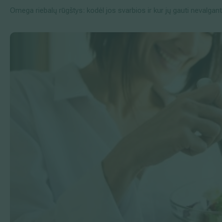
Omega riebalų rūgštys: kodėl jos svarbios ir kur jų gauti nevalga