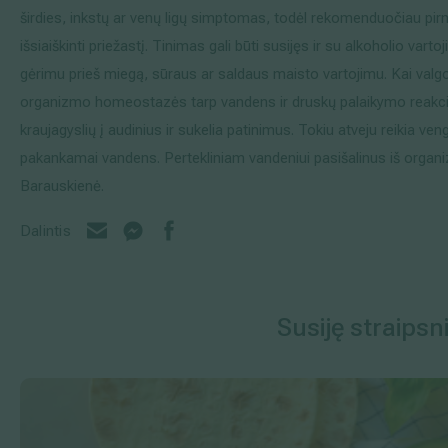
širdies, inkstų ar venų ligų simptomas, todėl rekomenduočiau pirm
išsiaiškinti priežastį. Tinimas gali būti susijęs ir su alkoholio var
gėrimu prieš miegą, sūraus ar saldaus maisto vartojimu. Kai valgome
organizmo homeostazės tarp vandens ir druskų palaikymo reakcija
kraujagyslių į audinius ir sukelia patinimus. Tokiu atveju reikia ven
pakankamai vandens. Pertekliniam vandeniui pasišalinus iš organizm
Barauskienė.
Dalintis
Susiję straipsni