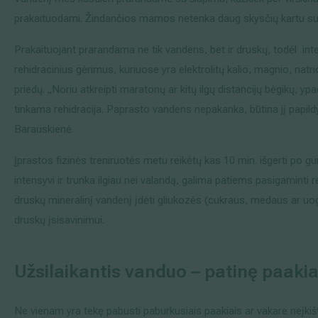
prakaituodami. Žindančios mamos netenka daug skysčių kartu su
Prakaituojant prarandama ne tik vandens, bet ir druskų, todėl inte
rehidracinius gėrimus, kuriuose yra elektrolitų kalio, magnio, natrio 
priedų. „Noriu atkreipti maratonų ar kitų ilgų distancijų bėgikų, y
tinkama rehidracija. Paprasto vandens nepakanka, būtina jį papildy
Barauskienė.
Įprastos fizinės treniruotės metu reikėtų kas 10 min. išgerti po g
intensyvi ir trunka ilgiau nei valandą, galima patiems pasigaminti
druskų mineralinį vandenį įdėti gliukozės (cukraus, medaus ar uog
druskų įsisavinimui.
Užsilaikantis vanduo – patinę paakia
Ne vienam yra tekę pabusti paburkusiais paakiais ar vakare neįkišti