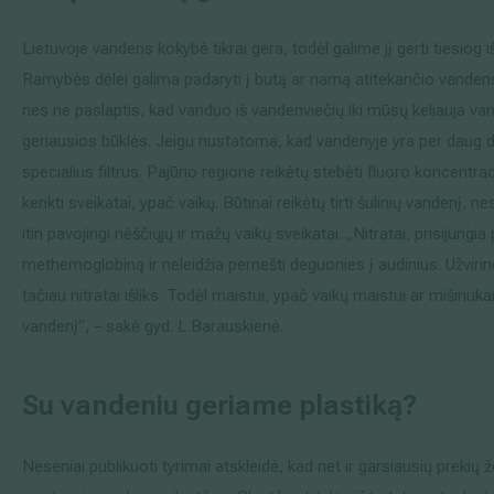
Lietuvoje vandens kokybė tikrai gera, todėl galime jį gerti tiesiog
Ramybės dėlei galima padaryti į butą ar namą atitekančio vandens
nes ne paslaptis, kad vanduo iš vandenviečių iki mūsų keliauja va
geriausios būklės. Jeigu nustatoma, kad vandenyje yra per daug dr
specialius filtrus. Pajūrio regione reikėtų stebėti fluoro koncentrac
kenkti sveikatai, ypač vaikų. Būtinai reikėtų tirti šulinių vandenį, 
itin pavojingi nėščiųjų ir mažų vaikų sveikatai. „Nitratai, prisijun
methemoglobiną ir neleidžia pernešti deguonies į audinius. Užvirin
tačiau nitratai išliks. Todėl maistui, ypač vaikų maistui ar mišinuka
vandenį“, – sakė gyd. L.Barauskienė.
Su vandeniu geriame plastiką?
Neseniai publikuoti tyrimai atskleidė, kad net ir garsiausių prekių