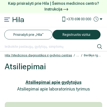
Kaip prisirašyti prie Hila | Šeimos medicinos centro?
Instrukcija
Paslaugos ir kainos
Kaip užsiregistruoti
+370 698 00 000
AKCIJOS
Kuo pasirūpinti prieš atvykstant
Prisirašyti prie „Hila“
Registruotis vizitui
DOVANŲ KUPONAS
Ką daryti atvykus į Hila
Tyrimai
Apmokėjimas ir paslaugos
Hila | Medicinos diagnostikos ir gydymo centras
Atsiliepimai
Berškys Ignas
Atsiliepimai
Neurologija
Apgyvendinimas ir maitinimas
Šeimos medicina
Nedarbingumo pažymėjimai
Atsiliepimai apie gydytojus
Atsiliepimai apie laboratorinius tyrimus
Sveikatos klubo narystė
Pacientams iš užsienio
Reabilitacija ir sporto medicina
Duomenų apsauga