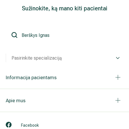
Sužinokite, ką mano kiti pacientai
Išsiplėtusių kojų venų gydymas
Mamologija (Krūtų onkochirurgija)
Hila paslaugos
Pasirinkite specializaciją
Hila gydytojai
Sveikatos patarimai
Informacija pacientams
Apie mus
Facebook