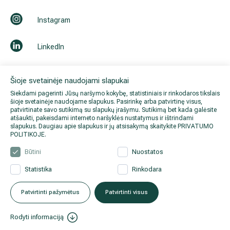
Instagram
LinkedIn
Youtube
Šioje svetainėje naudojami slapukai
Siekdami pagerinti Jūsų naršymo kokybę, statistiniais ir rinkodaros tikslais
šioje svetainėje naudojame slapukus. Pasirinkę arba patvirtinę visus,
patvirtinate savo sutikimą su slapukų įrašymu. Sutikimą bet kada galėsite
atšaukti, pakeisdami interneto naršyklės nustatymus ir ištrindami
slapukus. Daugiau apie slapukus ir jų atsisakymą skaitykite
PRIVATUMO
POLITIKOJE
.
Būtini
Nuostatos
Statistika
Rinkodara
© 2026 Hila. Visos teisės
Privatumo politika
.
Duomenų
saugomos.
apsauga
.
Patvirtinti pažymėtus
Patvirtinti visus
Rodyti informaciją