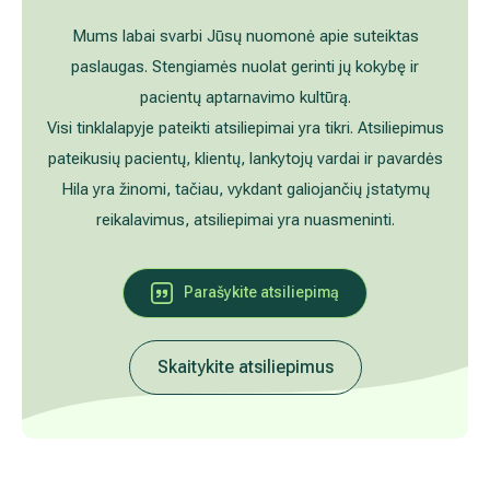
Akušerija ginekologija
Vidaus tvarkos taisyklės
Mums labai svarbi Jūsų nuomonė apie suteiktas
paslaugas. Stengiamės nuolat gerinti jų kokybę ir
Alergijų ir kvėpavimo takų gydymas
Kaip atvykti į Hila
pacientų aptarnavimo kultūrą.
Visi tinklalapyje pateikti atsiliepimai yra tikri. Atsiliepimus
Urologija
Nemokamos patikrinimo programos
pateikusių pacientų, klientų, lankytojų vardai ir pavardės
Hila yra žinomi, tačiau, vykdant galiojančių įstatymų
Oftalmologija (akių gydymas)
Tyrimai ir gydymo paskyrimas – 1 diena
reikalavimus, atsiliepimai yra nuasmeninti.
Kardiologija
Galerija
Parašykite atsiliepimą
Gastroenterologija (virškinimo ligos)
Abdominalinė (pilvo) ir bendroji chirurgija
Skaitykite atsiliepimus
Ausų, nosies, gerklės (LOR) ligų gydymas
Ortopedija-traumatologija