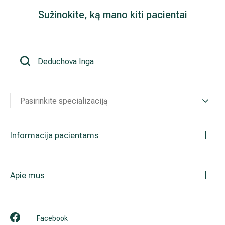
Sužinokite, ką mano kiti pacientai
Išsiplėtusių kojų venų gydymas
Mamologija (Krūtų onkochirurgija)
Hila paslaugos
Pasirinkite specializaciją
Hila gydytojai
Sveikatos patarimai
Informacija pacientams
Apie mus
Facebook