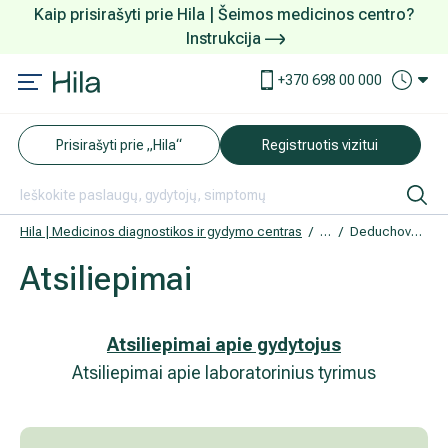
Kaip prisirašyti prie Hila | Šeimos medicinos centro?
Instrukcija
Paslaugos ir kainos
Kaip užsiregistruoti
+370 698 00 000
AKCIJOS
Kuo pasirūpinti prieš atvykstant
Prisirašyti prie „Hila“
Registruotis vizitui
DOVANŲ KUPONAS
Ką daryti atvykus į Hila
Tyrimai
Apmokėjimas ir paslaugos
Hila | Medicinos diagnostikos ir gydymo centras
Atsiliepimai
Deduchova Inga
Atsiliepimai
Neurologija
Apgyvendinimas ir maitinimas
Šeimos medicina
Nedarbingumo pažymėjimai
Atsiliepimai apie gydytojus
Atsiliepimai apie laboratorinius tyrimus
Sveikatos klubo narystė
Pacientams iš užsienio
Reabilitacija ir sporto medicina
Duomenų apsauga