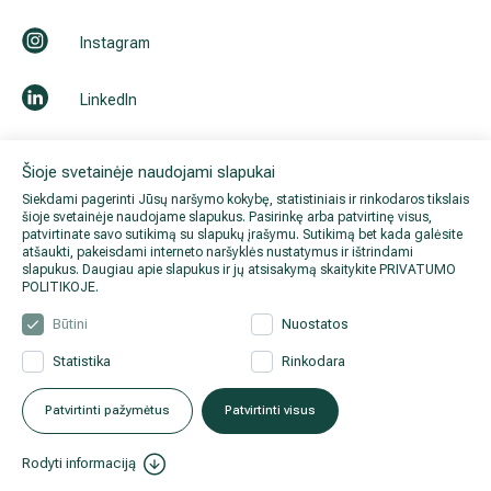
Instagram
LinkedIn
Youtube
Šioje svetainėje naudojami slapukai
Siekdami pagerinti Jūsų naršymo kokybę, statistiniais ir rinkodaros tikslais
šioje svetainėje naudojame slapukus. Pasirinkę arba patvirtinę visus,
patvirtinate savo sutikimą su slapukų įrašymu. Sutikimą bet kada galėsite
atšaukti, pakeisdami interneto naršyklės nustatymus ir ištrindami
slapukus. Daugiau apie slapukus ir jų atsisakymą skaitykite
PRIVATUMO
POLITIKOJE
.
Būtini
Nuostatos
Statistika
Rinkodara
© 2026 Hila. Visos teisės
Privatumo politika
.
Duomenų
saugomos.
apsauga
.
Patvirtinti pažymėtus
Patvirtinti visus
Rodyti informaciją