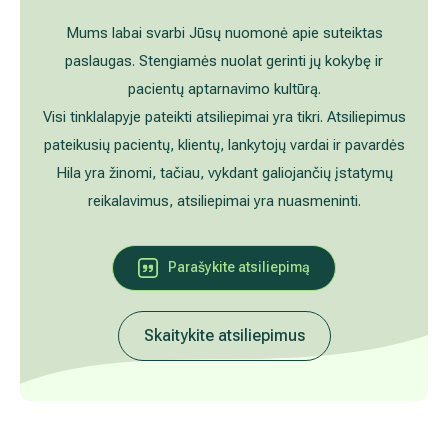
Akušerija ginekologija
Vidaus tvarkos taisyklės
Mums labai svarbi Jūsų nuomonė apie suteiktas
paslaugas. Stengiamės nuolat gerinti jų kokybę ir
Alergijų ir kvėpavimo takų gydymas
Kaip atvykti į Hila
pacientų aptarnavimo kultūrą.
Visi tinklalapyje pateikti atsiliepimai yra tikri. Atsiliepimus
Urologija
Nemokamos patikrinimo programos
pateikusių pacientų, klientų, lankytojų vardai ir pavardės
Hila yra žinomi, tačiau, vykdant galiojančių įstatymų
Oftalmologija (akių gydymas)
Tyrimai ir gydymo paskyrimas – 1 diena
reikalavimus, atsiliepimai yra nuasmeninti.
Kardiologija
Galerija
Parašykite atsiliepimą
Gastroenterologija (virškinimo ligos)
Abdominalinė (pilvo) ir bendroji chirurgija
Skaitykite atsiliepimus
Ausų, nosies, gerklės (LOR) ligų gydymas
Ortopedija-traumatologija