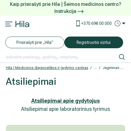
Kaip prisirašyti prie Hila | Šeimos medicinos centro?
Instrukcija
Paslaugos ir kainos
Kaip užsiregistruoti
+370 698 00 000
AKCIJOS
Kuo pasirūpinti prieš atvykstant
Prisirašyti prie „Hila“
Registruotis vizitui
DOVANŲ KUPONAS
Ką daryti atvykus į Hila
Tyrimai
Apmokėjimas ir paslaugos
Hila | Medicinos diagnostikos ir gydymo centras
Atsiliepimai
Jagminas Džiugas
Atsiliepimai
Neurologija
Apgyvendinimas ir maitinimas
Šeimos medicina
Nedarbingumo pažymėjimai
Atsiliepimai apie gydytojus
Atsiliepimai apie laboratorinius tyrimus
Sveikatos klubo narystė
Pacientams iš užsienio
Reabilitacija ir sporto medicina
Duomenų apsauga