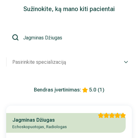
Sužinokite, ką mano kiti pacientai
Išsiplėtusių kojų venų gydymas
Mamologija (Krūtų onkochirurgija)
Hila paslaugos
Pasirinkite specializaciją
Hila gydytojai
Sveikatos patarimai
Bendras įvertinimas:
5.0
(1)
Jagminas Džiugas
Echoskopuotojas, Radiologas