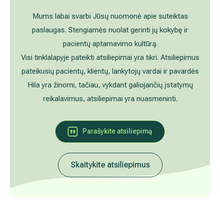
Akušerija ginekologija
Vidaus tvarkos taisyklės
Mums labai svarbi Jūsų nuomonė apie suteiktas
paslaugas. Stengiamės nuolat gerinti jų kokybę ir
Alergijų ir kvėpavimo takų gydymas
Kaip atvykti į Hila
pacientų aptarnavimo kultūrą.
Visi tinklalapyje pateikti atsiliepimai yra tikri. Atsiliepimus
Urologija
Nemokamos patikrinimo programos
pateikusių pacientų, klientų, lankytojų vardai ir pavardės
Hila yra žinomi, tačiau, vykdant galiojančių įstatymų
Oftalmologija (akių gydymas)
Tyrimai ir gydymo paskyrimas – 1 diena
reikalavimus, atsiliepimai yra nuasmeninti.
Kardiologija
Galerija
Parašykite atsiliepimą
Gastroenterologija (virškinimo ligos)
Abdominalinė (pilvo) ir bendroji chirurgija
Skaitykite atsiliepimus
Ausų, nosies, gerklės (LOR) ligų gydymas
Ortopedija-traumatologija