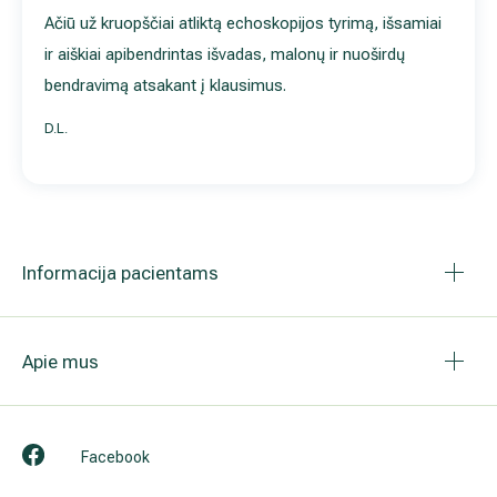
Ačiū už kruopščiai atliktą echoskopijos tyrimą, išsamiai
ir aiškiai apibendrintas išvadas, malonų ir nuoširdų
bendravimą atsakant į klausimus.
D.L.
Informacija pacientams
Apie mus
Facebook