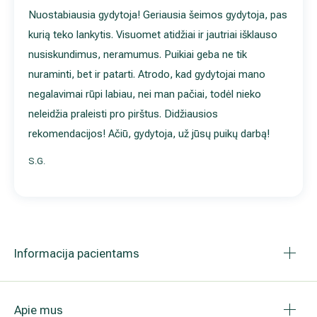
Nuostabiausia gydytoja! Geriausia šeimos gydytoja, pas
kurią teko lankytis. Visuomet atidžiai ir jautriai išklauso
nusiskundimus, neramumus. Puikiai geba ne tik
nuraminti, bet ir patarti. Atrodo, kad gydytojai mano
negalavimai rūpi labiau, nei man pačiai, todėl nieko
neleidžia praleisti pro pirštus. Didžiausios
rekomendacijos! Ačiū, gydytoja, už jūsų puikų darbą!
S.G.
Informacija pacientams
Apie mus