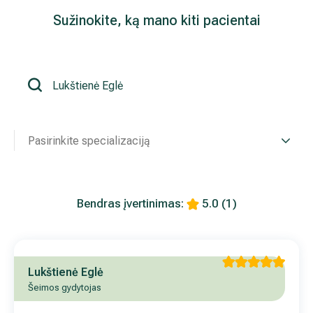
Sužinokite, ką mano kiti pacientai
Išsiplėtusių kojų venų gydymas
Mamologija (Krūtų onkochirurgija)
Hila paslaugos
Pasirinkite specializaciją
Hila gydytojai
Sveikatos patarimai
Bendras įvertinimas:
5.0
(1)
Lukštienė Eglė
Šeimos gydytojas