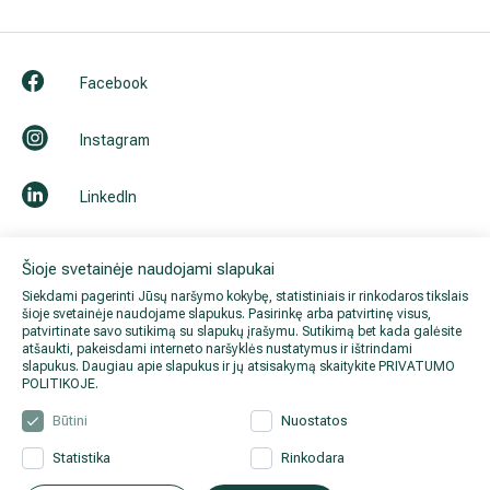
Facebook
Instagram
LinkedIn
Youtube
Šioje svetainėje naudojami slapukai
Siekdami pagerinti Jūsų naršymo kokybę, statistiniais ir rinkodaros tikslais
šioje svetainėje naudojame slapukus. Pasirinkę arba patvirtinę visus,
patvirtinate savo sutikimą su slapukų įrašymu. Sutikimą bet kada galėsite
atšaukti, pakeisdami interneto naršyklės nustatymus ir ištrindami
slapukus. Daugiau apie slapukus ir jų atsisakymą skaitykite
PRIVATUMO
POLITIKOJE
.
Būtini
Nuostatos
Statistika
Rinkodara
© 2026 Hila. Visos teisės
Privatumo politika
.
Duomenų
saugomos.
apsauga
.