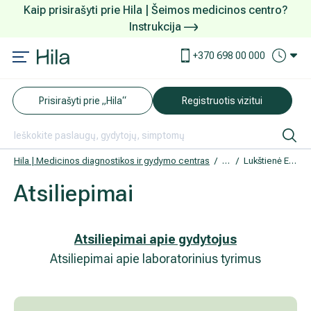
Kaip prisirašyti prie Hila | Šeimos medicinos centro?
Instrukcija
Paslaugos ir kainos
Kaip užsiregistruoti
+370 698 00 000
AKCIJOS
Kuo pasirūpinti prieš atvykstant
Prisirašyti prie „Hila“
Registruotis vizitui
DOVANŲ KUPONAS
Ką daryti atvykus į Hila
Tyrimai
Apmokėjimas ir paslaugos
Hila | Medicinos diagnostikos ir gydymo centras
Atsiliepimai
Lukštienė Eglė
Atsiliepimai
Neurologija
Apgyvendinimas ir maitinimas
Šeimos medicina
Nedarbingumo pažymėjimai
Atsiliepimai apie gydytojus
Atsiliepimai apie laboratorinius tyrimus
Sveikatos klubo narystė
Pacientams iš užsienio
Reabilitacija ir sporto medicina
Duomenų apsauga