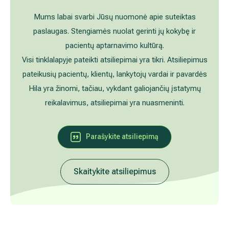
Akušerija ginekologija
Vidaus tvarkos taisyklės
Mums labai svarbi Jūsų nuomonė apie suteiktas
paslaugas. Stengiamės nuolat gerinti jų kokybę ir
Alergijų ir kvėpavimo takų gydymas
Kaip atvykti į Hila
pacientų aptarnavimo kultūrą.
Visi tinklalapyje pateikti atsiliepimai yra tikri. Atsiliepimus
Urologija
Nemokamos patikrinimo programos
pateikusių pacientų, klientų, lankytojų vardai ir pavardės
Hila yra žinomi, tačiau, vykdant galiojančių įstatymų
Oftalmologija (akių gydymas)
Tyrimai ir gydymo paskyrimas – 1 diena
reikalavimus, atsiliepimai yra nuasmeninti.
Kardiologija
Galerija
Parašykite atsiliepimą
Gastroenterologija (virškinimo ligos)
Abdominalinė (pilvo) ir bendroji chirurgija
Skaitykite atsiliepimus
Ausų, nosies, gerklės (LOR) ligų gydymas
Ortopedija-traumatologija