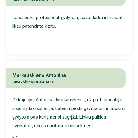
Markauskienė Antonina
Ginekologas ir akušeris
Dėkoju gyd.Antoninai Markauskienei, už profesionalią ir išsami
konsultaciją. Labai rūpestinga, maloni ir nuoširdi gydytoja pas
kurią norisi sugrįžti. Linkiu puikios sveikatos, geros nuotaikos 
sėkmės!
R.C.
Markauskienė Antonina
Ginekologas ir akušeris