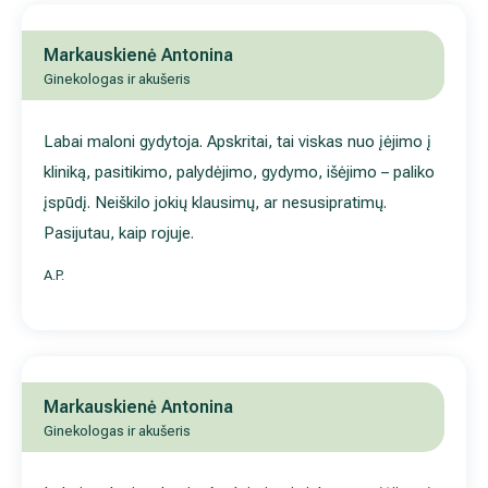
A.P.
Markauskienė Antonina
Ginekologas ir akušeris
Labai maloni gydytoja. Apskritai, tai viskas nuo įėjimo į kliniką,
pasitikimo, palydėjimo, gydymo, išėjimo – paliko įspūdį. Neiškil
jokių klausimų, ar nesusipratimų. Pasijutau kaip rojuje.
A.