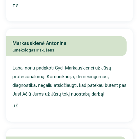
Markauskienė Antonina
Ginekologas ir akušeris
Labai noriu padėkoti Gyd. Markauskienei už Jūsų
profesionalumą. Komunikacija, dėmesingumas, diagnostika,
negaliu atsidžiaugti, kad patekau būtent pas Jus! Ačiū Jums u
Jūsų tokį nuostabų darbą!
J.Š.
Markauskienė Antonina