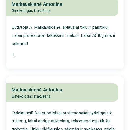
Ginekologas ir akušeris
Gydytoja A. Markauskiene labiausiai tikiu ir pasitikiu. Labai
profesionali taktiška ir maloni. Labai AČIŪ jums ir sėkmės!
I.L.
Markauskienė Antonina
Ginekologas ir akušeris
Didelis ačiū šiai nuostabiai profesionaliai gydytojai už malonų,
labai atidų patikrinimą, rekomenduoju tik šią gydytoją. Linkiu
didžiausios sėkmės ir sveikatos, miela gydytoja.
D.