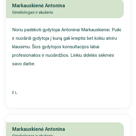
gydytojos konsultacijos labai profesionalios ir nuoširdžios. Lin
didelės sėkmės savo darbe.
E.L.
Markauskienė Antonina
Ginekologas ir akušeris
Labai puiki, profesionali gydytoja, savo darbą išmananti, likau
patenkinta vizitu.
J.