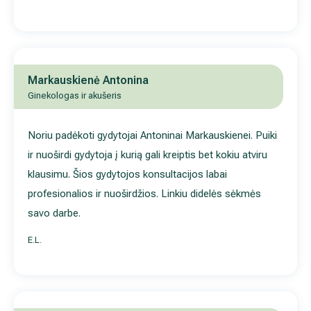
Markauskienė Antonina
Ginekologas ir akušeris
Noriu padėkoti gydytojai Antoninai Markauskienei. Puiki ir nuoši
gydytoja į kurią gali kreiptis bet kokiu atviru klausimu. Šios
gydytojos konsultacijos labai profesionalios ir nuoširdžios. Lin
didelės sėkmės savo darbe.
E.L.
Markauskienė Antonina
Ginekologas ir akušeris
Noriu padėkoti gydytojai Antoninai Markauskienei. Puiki ir nuoši
gydytoja į kurią gali kreiptis bet kokiu atviru klausimu. Šios