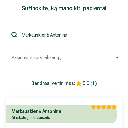
Sužinokite, ką mano kiti pacientai
Išsiplėtusių kojų venų gydymas
Mamologija (Krūtų onkochirurgija)
Hila paslaugos
Pasirinkite specializaciją
Hila gydytojai
Sveikatos patarimai
Bendras įvertinimas:
5.0
(1)
Markauskienė Antonina
Ginekologas ir akušeris