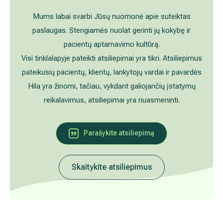
Akušerija ginekologija
Vidaus tvarkos taisyklės
Mums labai svarbi Jūsų nuomonė apie suteiktas paslaugas
Stengiamės nuolat gerinti jų kokybę ir pacientų aptarnavimo
Alergijų ir kvėpavimo takų gydymas
Kaip atvykti į Hila
kultūrą.
Visi tinklalapyje pateikti atsiliepimai yra tikri. Atsiliepimus
Urologija
Nemokamos patikrinimo programos
pateikusių pacientų, klientų, lankytojų vardai ir pavardės Hila y
žinomi, tačiau, vykdant galiojančių įstatymų reikalavimus,
Oftalmologija (akių gydymas)
Tyrimai ir gydymo paskyrimas – 1 diena
atsiliepimai yra nuasmeninti.
Kardiologija
Galerija
Parašykite atsiliepimą
Gastroenterologija (virškinimo ligos)
Abdominalinė (pilvo) ir bendroji chirurgija
Skaitykite atsiliepimus
Ausų, nosies, gerklės (LOR) ligų gydymas
Ortopedija-traumatologija