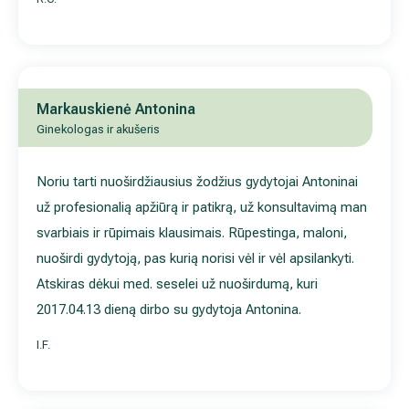
Noriu tarti nuoširdžiausius žodžius gydytojai Antoninai už
profesionalią apžiūrą ir patikrą, už konsultavimą man svarbiais 
rūpimais klausimais. Rūpestinga, maloni, nuoširdi gydytoją, pa
kurią norisi vėl ir vėl apsilankyti. Atskiras dėkui med. seselei už
nuoširdumą, kuri 2017.04.13 dieną dirbo su gydytoja Antonina.
I.F.
Markauskienė Antonina
Ginekologas ir akušeris
Labai maloni gydytoja. Apskritai, tai viskas nuo įėjimo į kliniką,
pasitikimo, palydėjimo, gydymo, išėjimo – paliko įspūdį. Neiškil
jokių klausimų, ar nesusipratimų. Pasijutau, kaip rojuje.