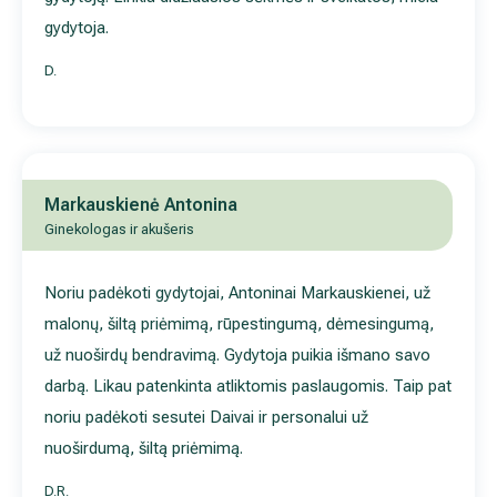
Markauskienė Antonina
Ginekologas ir akušeris
Noriu padėkoti gydytojai, Antoninai Markauskienei, už malonų,
šiltą priėmimą, rūpestingumą, dėmesingumą, už nuoširdų
bendravimą. Gydytoja puikia išmano savo darbą. Likau patenki
atliktomis paslaugomis. Taip pat noriu padėkoti sesutei Daivai 
personalui už nuoširdumą, šiltą priėmimą.
D.R.