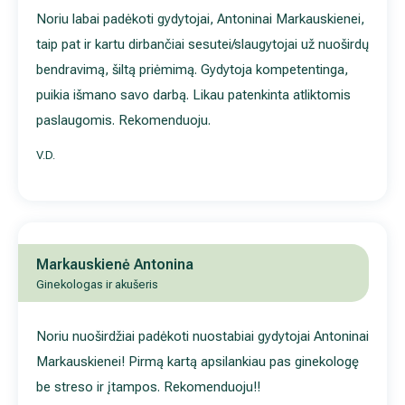
Noriu labai padėkoti gydytojai, Antoninai Markauskienei, taip p
ir kartu dirbančiai sesutei/slaugytojai už nuoširdų bendravimą,
šiltą priėmimą. Gydytoja kompetentinga, puikia išmano savo
darbą. Likau patenkinta atliktomis paslaugomis. Rekomenduoj
V.D.
Markauskienė Antonina
Ginekologas ir akušeris
Noriu nuoširdžiai padėkoti nuostabiai gydytojai Antoninai
Markauskienei! Pirmą kartą apsilankiau pas ginekologę be str
ir įtampos. Rekomenduoju!!
T.G.