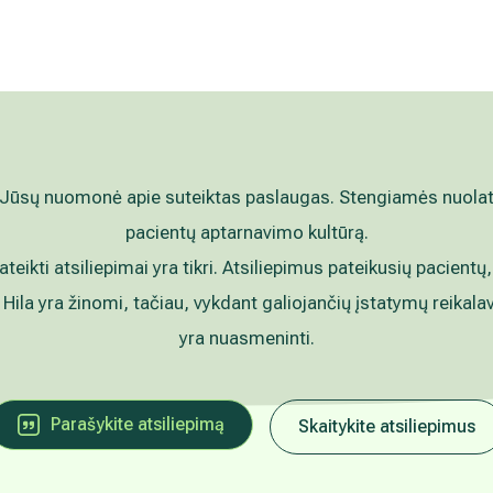
Jūsų nuomonė apie suteiktas paslaugas. Stengiamės nuolat g
pacientų aptarnavimo kultūrą.
pateikti atsiliepimai yra tikri. Atsiliepimus pateikusių pacientų,
 Hila yra žinomi, tačiau, vykdant galiojančių įstatymų reikala
yra nuasmeninti.
Parašykite atsiliepimą
Skaitykite atsiliepimus