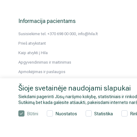
Informacija pacientams
Susisiekime tel. +370 698 00 000, info@hila.lt
Prieš atvykstant
Kaip atvykti į Hila
Apgyvendinimas ir maitinimas
Apmokėjimas ir paslaugos
Pacientams iš užsienio
Šioje svetainėje naudojami slapukai
Atmintinės tyrimams ir kt.
Siekdami pagerinti Jūsų naršymo kokybę, statistiniais ir rinkod
Sveikatos patarimai
Sutikimą bet kada galėsite atšaukti, pakeisdami interneto narš
Galerija
Būtini
Nuostatos
Statistika
Rin