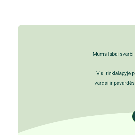
Mums labai svarbi 
Visi tinklalapyje 
vardai ir pavardės