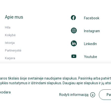
Apie mus
Facebook
Hila
Instagram
Kokybė
Istorija
LinkedIn
Partnerystė
Youtube
Karjera
Kontaktai ir rekvizitai
Naujienos
aros tikslais šioje svetainėje naudojame slapukus. Pasirinkę arba patvirt
Visi Hila gydytojai
yklės nustatymus ir ištrindami slapukus. Daugiau apie slapukus ir jų at
kodara
Rodyti informaciją
Pa