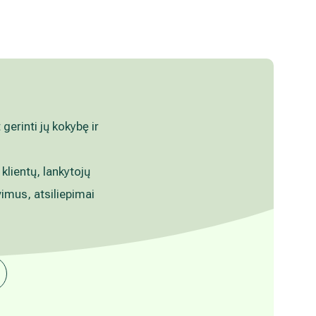
erinti jų kokybę ir
 klientų, lankytojų
vimus, atsiliepimai