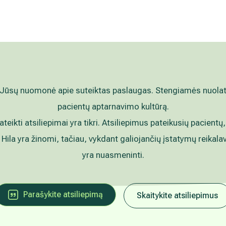
nlaiškio pabaigoje esančią nuorodą
mens duomenų tvarkymą skaitykite
Jūsų nuomonė apie suteiktas paslaugas. Stengiamės nuolat g
pacientų aptarnavimo kultūrą.
pateikti atsiliepimai yra tikri. Atsiliepimus pateikusių pacientų,
 Hila yra žinomi, tačiau, vykdant galiojančių įstatymų reikala
yra nuasmeninti.
Parašykite atsiliepimą
Skaitykite atsiliepimus