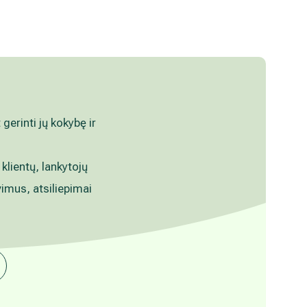
erinti jų kokybę ir
 klientų, lankytojų
vimus, atsiliepimai