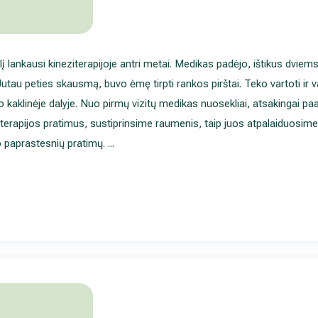
į lankausi kineziterapijoje antri metai. Medikas padėjo, ištikus dvi
utau peties skausmą, buvo ėmę tirpti rankos pirštai. Teko vartoti ir
 kaklinėje dalyje. Nuo pirmų vizitų medikas nuosekliai, atsakingai paa
ziterapijos pratimus, sustiprinsime raumenis, taip juos atpalaiduosim
 paprastesnių pratimų.
...