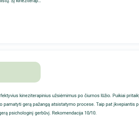
istų. Šį kineziterap
...
efektyvius kineziterapinius užsiėmimus po čiurnos lūžio. Puikiai prita
ido pamatyti gerą pažangą atsistatymo procese. Taip pat įkvepiantis 
gerą psichologinį gerbūvį. Rekomendacija 10/10.