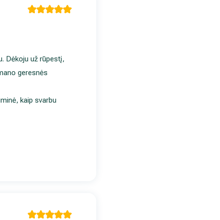
u. Dėkoju už rūpestį,
ie mano geresnės
riminė, kaip svarbu