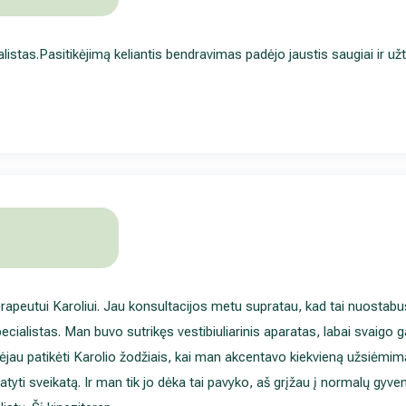
listas.Pasitikėjimą keliantis bendravimas padėjo jaustis saugiai ir užt
erapeutui Karoliui. Jau konsultacijos metu supratau, kad tai nuostabu
cialistas. Man buvo sutrikęs vestibiuliarinis aparatas, labai svaigo g
lėjau patikėti Karolio žodžiais, kai man akcentavo kiekvieną užsiėmimą
tatyti sveikatą. Ir man tik jo dėka tai pavyko, aš grįžau į normalų gyv