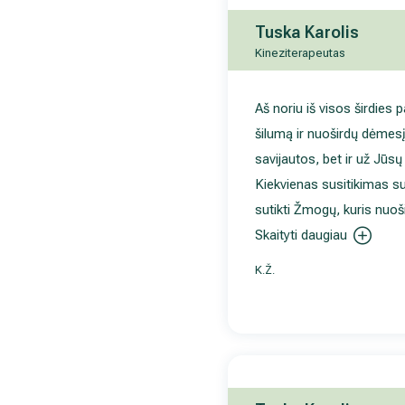
Tuska Karolis
Kineziterapeutas
Aš noriu iš visos širdies
šilumą ir nuoširdų dėmesį
savijautos, bet ir už Jūs
Kiekvienas susitikimas su 
sutikti Žmogų, kuris nuoši
Skaityti daugiau
K.Ž.