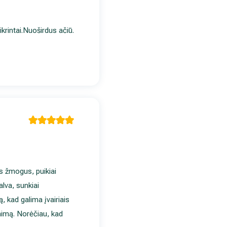
ikrintai.Nuoširdus ačiū.
s žmogus, puikiai
alva, sunkiai
, kad galima įvairiais
enimą. Norėčiau, kad