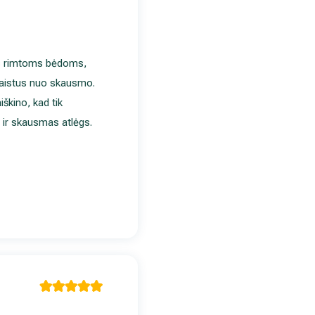
ems rimtoms bėdoms,
 vaistus nuo skausmo.
iškino, kad tik
e ir skausmas atlėgs.