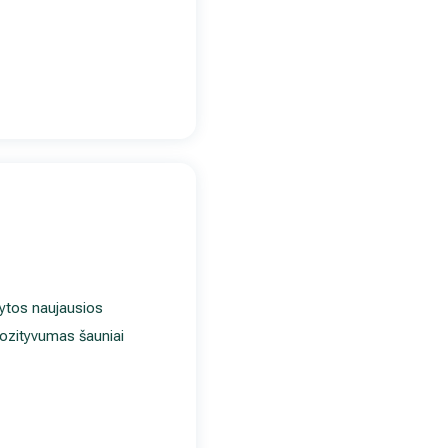
ikytos naujausios
pozityvumas šauniai