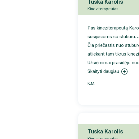
Tuska Karolis
Kineziterapeutas
Pas kineziterapeutą Karol
susijusioms su stuburu. J
Čia priežastis nuo stuburo
atliekant tam tikrus kine
Užsiėmimai prasidėjo nuo
Skaityti daugiau
K.M.
Tuska Karolis
Kineziterapeutas