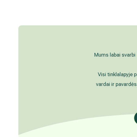
kada atšauktas, paspaudus kiekvieno naujie
„Atsisakyti prenumeratos". Plačiau apie as
PRIVATUMO POLITIKOJE
Mums labai svarbi 
Visi tinklalapyje 
vardai ir pavardės