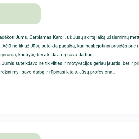
 padėkoti Jums, Gerbiamas Karoli, už Jūsų skirtą laiką užsiėmimų met
. Ačiū ne tik už Jūsų suteiktą pagalbą, kuri neabejotinai prisidės pr
ų gerumą, kantrybę bei atsidavimą savo darbui.
Jumis suteikdavo ne tik vilties ir motyvacijos geriau jaustis, bet ir p
rdžiai myli savo darbą ir rūpinasi kitais. Jūsų profesiona
...