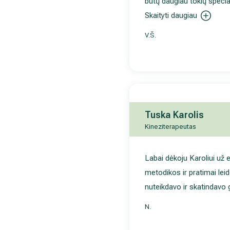
būtų daugiau tokių special
Skaityti daugiau
V.Š.
Tuska Karolis
Kineziterapeutas
Labai dėkoju Karoliui už 
metodikos ir pratimai le
nuteikdavo ir skatindavo 
N.