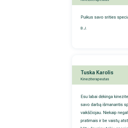
Puikus savo srities specia
B.J.
Tuska Karolis
Kineziterapeutas
Esu labai dėkinga kinezit
savo darbą išmanantis spe
vaikščiojau. Niekaip nega
pratimais ir be vaistų ats