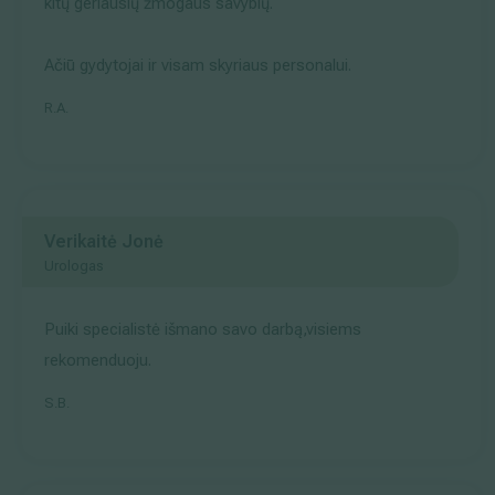
kitų geriausių žmogaus savybių.
Ačiū gydytojai ir visam skyriaus personalui.
R.A.
Verikaitė Jonė
Urologas
Puiki specialistė išmano savo darbą,visiems
rekomenduoju.
S.B.