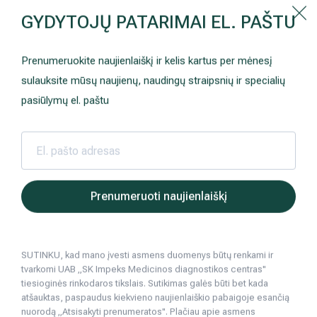
Kaip prisirašyti prie Hila | Šeimos medicinos centro?
GYDYTOJŲ PATARIMAI EL. PAŠTU
Instrukcija
Paslaugos ir kainos
Kaip užsiregistruoti
+370 698 00 000
Prenumeruokite naujienlaiškį ir kelis kartus per mėnesį
AKCIJOS
Kuo pasirūpinti prieš atvykstant
sulauksite mūsų naujienų, naudingų straipsnių ir specialių
Prisirašyti prie „Hila“
Registruotis vizitui
pasiūlymų el. paštu
DOVANŲ KUPONAS
Ką daryti atvykus į Hila
Tyrimai
Apmokėjimas ir paslaugos
Hila | Medicinos diagnostikos ir gydymo centras
Atsiliepimai
Verikaitė Jonė
Atsiliepimai
Neurologija
Apgyvendinimas ir maitinimas
Prenumeruoti naujienlaiškį
Šeimos medicina
Nedarbingumo pažymėjimai
Atsiliepimai apie gydytojus
Atsiliepimai apie laboratorinius tyrimus
SUTINKU, kad mano įvesti asmens duomenys būtų renkami ir
Sveikatos klubo narystė
Pacientams iš užsienio
tvarkomi UAB „SK Impeks Medicinos diagnostikos centras"
tiesioginės rinkodaros tikslais. Sutikimas galės būti bet kada
Reabilitacija ir sporto medicina
Duomenų apsauga
atšauktas, paspaudus kiekvieno naujienlaiškio pabaigoje esančią