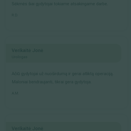
Sėkmės šiai gydytojai tokiame atsakingame darbe.
R.D.
Verikaitė Jonė
Urologas
Ačiū gydytojai už nuoširdumą ir gerai atliktą operaciją.
Maloniai bendraujanti, tikrai gera gydytoja.
A.M.
Verikaitė Jonė