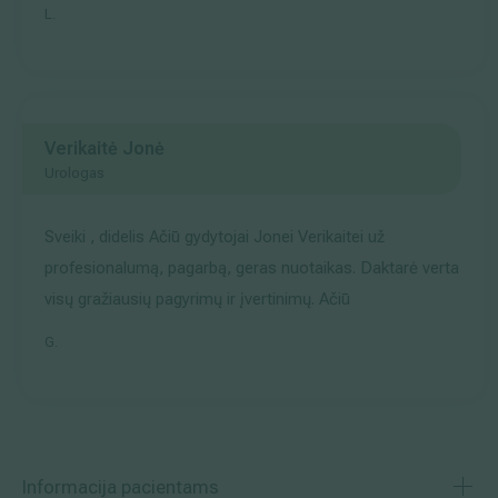
L.
Verikaitė Jonė
Urologas
Sveiki , didelis Ačiū gydytojai Jonei Verikaitei už
profesionalumą, pagarbą, geras nuotaikas. Daktarė verta
visų gražiausių pagyrimų ir įvertinimų. Ačiū
G.
Informacija pacientams