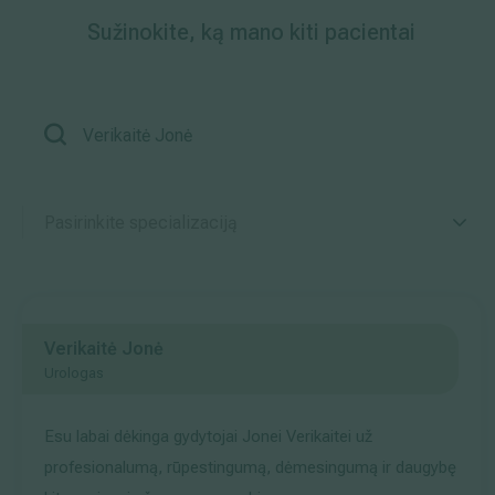
Sužinokite, ką mano kiti pacientai
Išsiplėtusių kojų venų gydymas
Mamologija (Krūtų onkochirurgija)
Hila paslaugos
Pasirinkite specializaciją
Hila gydytojai
Sveikatos patarimai
Verikaitė Jonė
Urologas
Esu labai dėkinga gydytojai Jonei Verikaitei už
profesionalumą, rūpestingumą, dėmesingumą ir daugybę