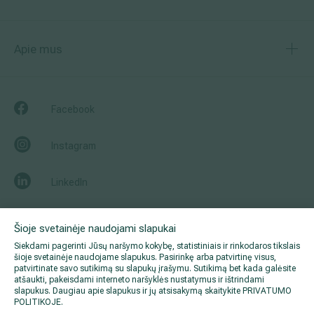
Apie mus
Facebook
Instagram
LinkedIn
Youtube
Šioje svetainėje naudojami slapukai
Siekdami pagerinti Jūsų naršymo kokybę, statistiniais ir rinkodaros tikslais
šioje svetainėje naudojame slapukus. Pasirinkę arba patvirtinę visus,
patvirtinate savo sutikimą su slapukų įrašymu. Sutikimą bet kada galėsite
atšaukti, pakeisdami interneto naršyklės nustatymus ir ištrindami
slapukus. Daugiau apie slapukus ir jų atsisakymą skaitykite
PRIVATUMO
POLITIKOJE
.