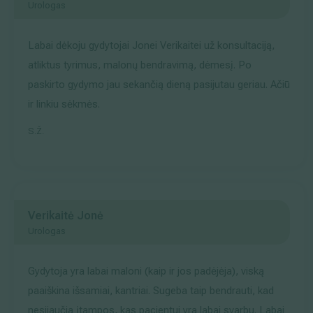
Urologas
Labai dėkoju gydytojai Jonei Verikaitei už konsultaciją,
atliktus tyrimus, malonų bendravimą, dėmesį. Po
paskirto gydymo jau sekančią dieną pasijutau geriau. Ačiū
ir linkiu sėkmės.
S.Ž.
Verikaitė Jonė
Urologas
Gydytoja yra labai maloni (kaip ir jos padėjėja), viską
paaiškina išsamiai, kantriai. Sugeba taip bendrauti, kad
nesijaučia įtampos, kas pacientui yra labai svarbu. Labai