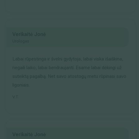
Verikaitė Jonė
Urologas
Labai rūpestinga ir švelni gydytoja, labai viska išaiškina,
negaili laiko, labai bendraujanti. Esame labai dėkingi už
suteiktą pagalbą. Net savo atostogų metu rūpinasi savo
ligoniais.
V.T.
Verikaitė Jonė