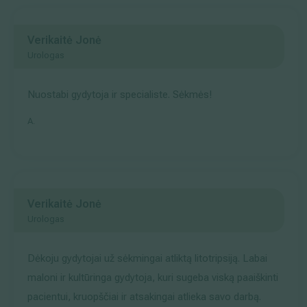
Verikaitė Jonė
Urologas
Nuostabi gydytoja ir specialiste. Sėkmės!
A.
Verikaitė Jonė
Urologas
Dėkoju gydytojai už sėkmingai atliktą litotripsiją. Labai
maloni ir kultūringa gydytoja, kuri sugeba viską paaiškinti
pacientui, kruopščiai ir atsakingai atlieka savo darbą.