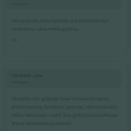
Urologas
Ačiū gydytojai Jonei Verikaitei už profesionalumą ir
nuoširdumą. Labai maloni gydytoja.
V.R.
Verikaitė Jonė
Urologas
Nuoširdus ačiū gydytojai Jonei Verikaitei už rūpestį,
profesionalumą. Kontaktas, gydymas, rekomendacijos -
viskas labai padėjo sveikti. Šios gydytojos konsultacijas
drąsiai rekomenduosiu kitiems!