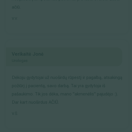
ačiū.
V.V.
Verikaitė Jonė
Urologas
Dėkoju gydytojai už nuoširdų rūpestį ir pagalbą, atsakingą
požiūrį į pacientą, savo darbą. Tai yra gydytoja iš
pašaukimo. Tik jos dėka, mano "akmenėlis" pajudėjo :).
Dar kart nuoširdus AČIŪ.
V.Š.