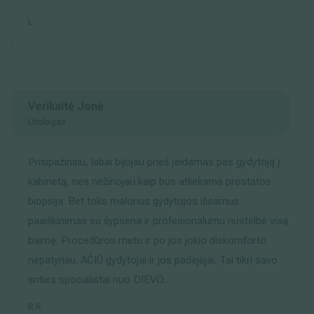
L.
Verikaitė Jonė
Urologas
Prisipažinsiu, labai bijojau prieš įeidamas pas gydytoją į
kabinetą, nes nežinojau kaip bus atliekama prostatos
biopsija. Bet toks malonus gydytojos išsamus
paaiškinimas su šypsena ir profesionalumu nustelbė visą
baimę. Procedūros metu ir po jos jokio diskomforto
nepatyriau. AČIŪ gydytojai ir jos padėjėjai. Tai tikri savo
srities specialistai nuo DIEVO.
R.R.