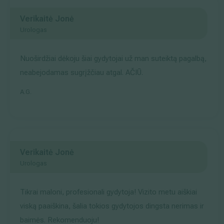
Verikaitė Jonė
Urologas
Nuoširdžiai dėkoju šiai gydytojai už man suteiktą pagalbą,
neabejodamas sugrįžčiau atgal. AČIŪ.
A.G.
Verikaitė Jonė
Urologas
Tikrai maloni, profesionali gydytoja! Vizito metu aiškiai
viską paaiškina, šalia tokios gydytojos dingsta nerimas ir
baimės. Rekomenduoju!