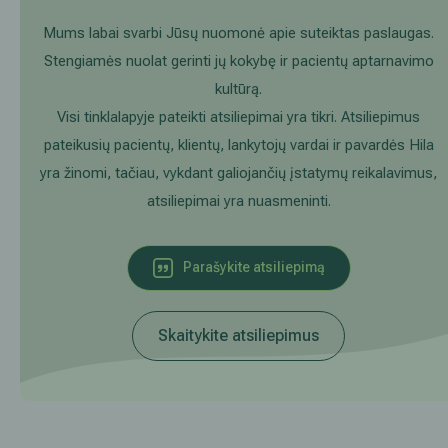
duomenų tvarkymą skaitykite
PRIVATUMO POLITIKOJE
Akušerija ginekologija
Vidaus tvarkos taisyklės
Mums labai svarbi Jūsų nuomonė apie suteiktas paslaugas.
Stengiamės nuolat gerinti jų kokybę ir pacientų aptarnavimo
Alergijų ir kvėpavimo takų gydymas
Kaip atvykti į Hila
kultūrą.
Visi tinklalapyje pateikti atsiliepimai yra tikri. Atsiliepimus
Urologija
Nemokamos patikrinimo programos
pateikusių pacientų, klientų, lankytojų vardai ir pavardės Hila
yra žinomi, tačiau, vykdant galiojančių įstatymų reikalavimus,
Oftalmologija (akių gydymas)
Tyrimai ir gydymo paskyrimas – 1 diena
atsiliepimai yra nuasmeninti.
Kardiologija
Galerija
Parašykite atsiliepimą
Gastroenterologija (virškinimo ligos)
Abdominalinė (pilvo) ir bendroji chirurgija
Skaitykite atsiliepimus
Ausų, nosies, gerklės (LOR) ligų gydymas
Ortopedija-traumatologija