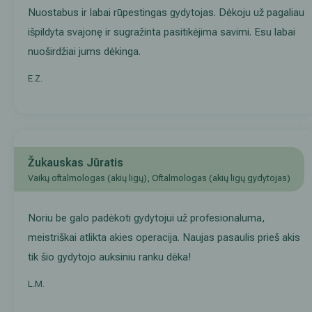
Nuostabus ir labai rūpestingas gydytojas. Dėkoju už pagaliau
išpildyta svajonę ir sugražinta pasitikėjima savimi. Esu labai
nuoširdžiai jums dėkinga.
E.Z.
Žukauskas Jūratis
Vaikų oftalmologas (akių ligų), Oftalmologas (akių ligų gydytojas)
Noriu be galo padėkoti gydytojui už profesionaluma,
meistriškai atlikta akies operacija. Naujas pasaulis prieš akis
tik šio gydytojo auksiniu ranku dėka!
L.M.