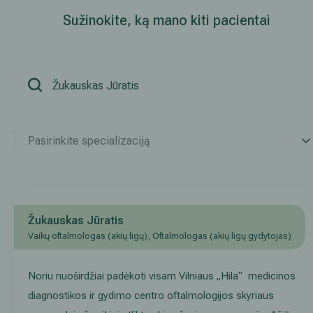
Sužinokite, ką mano kiti pacientai
Išsiplėtusių kojų venų gydymas
Mamologija (Krūtų onkochirurgija)
Hila paslaugos
Pasirinkite specializaciją
Hila gydytojai
Sveikatos patarimai
Žukauskas Jūratis
Vaikų oftalmologas (akių ligų), Oftalmologas (akių ligų gydytojas)
Noriu nuoširdžiai padėkoti visam Vilniaus „Hila“ medicinos
diagnostikos ir gydimo centro oftalmologijos skyriaus