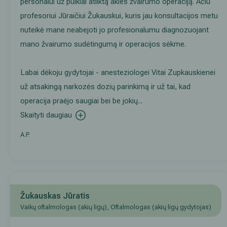
personalui už puikiai atliktą akies žvairumo operaciją. Ačiū
profesoriui Jūraičiui Žukauskui, kuris jau konsultacijos metu
nuteikė mane neabejoti jo profesionalumu diagnozuojant
mano žvairumo sudėtingumą ir operacijos sėkme.
Labai dėkoju gydytojai - anesteziologei Vitai Zupkauskienei
už atsakingą narkozės dozių parinkimą ir už tai, kad
operacija praėjo saugiai bei be jokių
...
Skaityti daugiau
A.P.
Žukauskas Jūratis
Vaikų oftalmologas (akių ligų), Oftalmologas (akių ligų gydytojas)