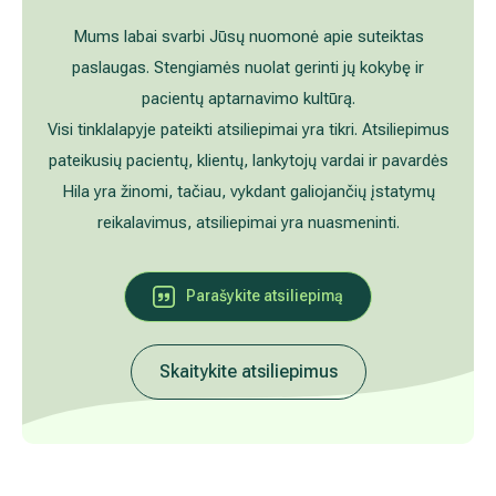
Akušerija ginekologija
Vidaus tvarkos taisyklės
Mums labai svarbi Jūsų nuomonė apie suteiktas
paslaugas. Stengiamės nuolat gerinti jų kokybę ir
Alergijų ir kvėpavimo takų gydymas
Kaip atvykti į Hila
pacientų aptarnavimo kultūrą.
Visi tinklalapyje pateikti atsiliepimai yra tikri. Atsiliepimus
Urologija
Nemokamos patikrinimo programos
pateikusių pacientų, klientų, lankytojų vardai ir pavardės
Hila yra žinomi, tačiau, vykdant galiojančių įstatymų
Oftalmologija (akių gydymas)
Tyrimai ir gydymo paskyrimas – 1 diena
reikalavimus, atsiliepimai yra nuasmeninti.
Kardiologija
Galerija
Parašykite atsiliepimą
Gastroenterologija (virškinimo ligos)
Abdominalinė (pilvo) ir bendroji chirurgija
Skaitykite atsiliepimus
Ausų, nosies, gerklės (LOR) ligų gydymas
Ortopedija-traumatologija