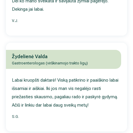
Dėl ko mano sveikata ir savijauta žymiai pagerėjo.
Dekinga jai labai.
V.J.
Žydelienė Valda
Gastroenterologas (virškinamojo trakto ligų)
Labai kruopšti daktarė! Viską patikrino ir paaiškino labai
išsamiai ir aiškiai. Iki jos man vis negalėjo rasti
priežasties skausmo, pagaliau rado ir paskyrė gydymą.
Ačiū ir linkiu dar labai daug sveikų metų!
S.G.