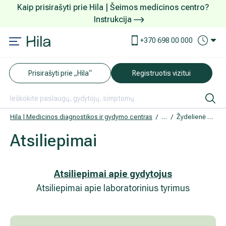
Kaip prisirašyti prie Hila | Šeimos medicinos centro?
Instrukcija
Paslaugos ir kainos
Kaip užsiregistruoti
+370 698 00 000
AKCIJOS
Kuo pasirūpinti prieš atvykstant
Prisirašyti prie „Hila“
Registruotis vizitui
DOVANŲ KUPONAS
Ką daryti atvykus į Hila
Tyrimai
Apmokėjimas ir paslaugos
Hila | Medicinos diagnostikos ir gydymo centras
Atsiliepimai
Žydelienė Valda
Atsiliepimai
Neurologija
Apgyvendinimas ir maitinimas
Šeimos medicina
Nedarbingumo pažymėjimai
Atsiliepimai apie gydytojus
Atsiliepimai apie laboratorinius tyrimus
Sveikatos klubo narystė
Pacientams iš užsienio
Reabilitacija ir sporto medicina
Duomenų apsauga