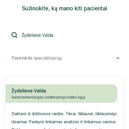
Sužinokite, ką mano kiti pacientai
Išsiplėtusių kojų venų gydymas
Mamologija (Krūtų onkochirurgija)
Hila paslaugos
Pasirinkite specializaciją
Hila gydytojai
Sveikatos patarimai
Žydelienė Valda
Gastroenterologas (virškinamojo trakto ligų)
Daktarė iš didžiosios raidės. Tikrai. Išklausė, išklausinėjo
išsamiai. Paskyrė tinkamas analizės it tinkamus vaistus.