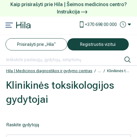
Kaip prisirašyti prie Hila | Šeimos medicinos centro?
Instrukcija
Paslaugos ir kainos
Kaip užsiregistruoti
+370 698 00 000
AKCIJOS
Kuo pasirūpinti prieš atvykstant
Prisirašyti prie „Hila“
Registruotis vizitui
DOVANŲ KUPONAS
Ką daryti atvykus į Hila
Tyrimai
Apmokėjimas ir paslaugos
Hila | Medicinos diagnostikos ir gydymo centras
Gydytojai
Klinikinės toksikologijos gydytojai
Klinikinės toksikologijos
Neurologija
Apgyvendinimas ir maitinimas
gydytojai
Šeimos medicina
Nedarbingumo pažymėjimai
Sveikatos klubo narystė
Pacientams iš užsienio
Raskite gydytoją
Reabilitacija ir sporto medicina
Duomenų apsauga