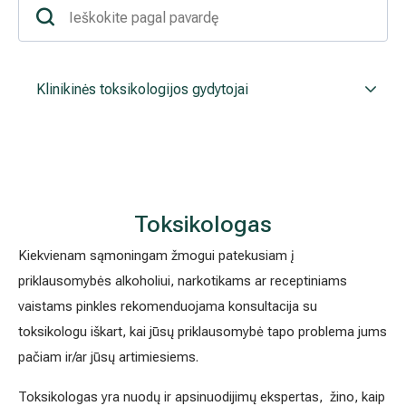
Akušerija ginekologija
Vidaus tvarkos taisyklės
Alergijų ir kvėpavimo takų gydymas
Kaip atvykti į Hila
Klinikinės toksikologijos gydytojai
Urologija
Nemokamos patikrinimo programos
Oftalmologija (akių gydymas)
Tyrimai ir gydymo paskyrimas – 1 diena
Kardiologija
Galerija
Toksikologas
Gastroenterologija (virškinimo ligos)
Kiekvienam sąmoningam žmogui patekusiam į
priklausomybės alkoholiui, narkotikams ar receptiniams
Abdominalinė (pilvo) ir bendroji chirurgija
vaistams pinkles rekomenduojama konsultacija su
toksikologu iškart, kai jūsų priklausomybė tapo problema jums
Ausų, nosies, gerklės (LOR) ligų gydymas
pačiam ir/ar jūsų artimiesiems.
Ortopedija-traumatologija
Toksikologas yra nuodų ir apsinuodijimų ekspertas, žino, kaip