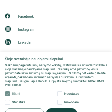
Facebook
Instagram
LinkedIn
Youtube
Šioje svetainėje naudojami slapukai
Siekdami pagerinti Jūsų naršymo kokybę, statistiniais ir rinkodaros tikslais
šioje svetainėje naudojame slapukus. Pasirinkę arba patvirtinę visus,
patvirtinate savo sutikimą su slapukų įrašymu. Sutikimą bet kada galėsite
atšaukti, pakeisdami interneto naršyklės nustatymus ir ištrindami
slapukus. Daugiau apie slapukus ir jų atsisakymą skaitykite
PRIVATUMO
POLITIKOJE
.
Būtini
Nuostatos
Statistika
Rinkodara
© 2026 Hila. Visos teisės
Privatumo politika
.
Duomenų
saugomos.
apsauga
.