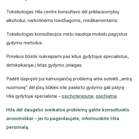
Toksikologas Hila centre konsultavo dėl priklausomybių
alkoholiui, narkotinėms medžiagoms, medikamentams.
Toksikologas konsultacijos metu naudoja mokslu pagrįstus
gydymo metodus.
Prireikus būsite nukreipiami pas kitus gydytojus specialistus,
detoksikacijai į kitas gydymo įstaigas.
Padėti išspręsti jus kamuojančią problemą arba suteikti „antrą
nuomonę“ dėl jūsų būklės ir/ar paskirto gydymo gali patyrę
Hila gydytojai specialistai –
psichotereputai
,
psichiatrai
.
Hila dėl daugelio sveikatos problemų galite konsultuotis
anonimiškai – jei to pageidaujate, informuokite Hila
personalą.