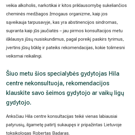
veikia alkoholis, narkotikai ir kitos priklausomybę sukeliančios
Išsiplėtusių kojų venų gydymas
cheminės medžiagos žmogaus organizme, kaip jos
sąveikauja tarpusavyje, kas yra abstinencijos sindromas,
Mamologija (Krūtų onkochirurgija)
supranta kaip jūs jaučiatės – jau pirmos konsultacijos metu
išklausys jūsų nusiskundimus, pagal poreikį paskirs tyrimus,
įvertins jūsų būklę ir pateiks rekomendacijas, kokie tolimesni
Hila paslaugos
veiksmai reikalingi.
Hila gydytojai
Šiuo metu šios specialybės gydytojas Hila
Sveikatos patarimai
centre nekonsultuoja, rekomendacijos
klauskite savo šeimos gydytojo ar vaikų ligų
gydytojo.
Anksčiau Hila centre konsultacijas teikė vienas labiausiai
patyrusių, ilgametę patirtį sukaupęs ir pripažintas Lietuvoje
toksikologas Robertas Badaras.