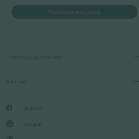
Išsiplėtusių kojų venų gydymas
Registruotis pas gydytoją
Mamologija (Krūtų onkochirurgija)
Hila paslaugos
Informacija pacientams
Hila gydytojai
Sveikatos patarimai
Apie mus
Facebook
Instagram