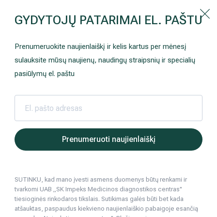
Kaip prisirašyti prie Hila | Šeimos medicinos centro?
GYDYTOJŲ PATARIMAI EL. PAŠTU
Instrukcija
Paslaugos ir kainos
Kaip užsiregistruoti
+370 698 00 000
Prenumeruokite naujienlaiškį ir kelis kartus per mėnesį
AKCIJOS
Kuo pasirūpinti prieš atvykstant
sulauksite mūsų naujienų, naudingų straipsnių ir specialių
Prisirašyti prie „Hila“
Registruotis vizitui
pasiūlymų el. paštu
DOVANŲ KUPONAS
Ką daryti atvykus į Hila
Tyrimai
Apmokėjimas ir paslaugos
Hila | Medicinos diagnostikos ir gydymo centras
Gydytojai
Vaikų hematolog
Vaikų hematologai
Neurologija
Apgyvendinimas ir maitinimas
Prenumeruoti naujienlaiškį
Šeimos medicina
Nedarbingumo pažymėjimai
Raskite gydytoją
SUTINKU, kad mano įvesti asmens duomenys būtų renkami ir
Sveikatos klubo narystė
Pacientams iš užsienio
tvarkomi UAB „SK Impeks Medicinos diagnostikos centras"
tiesioginės rinkodaros tikslais. Sutikimas galės būti bet kada
Reabilitacija ir sporto medicina
Duomenų apsauga
atšauktas, paspaudus kiekvieno naujienlaiškio pabaigoje esančią