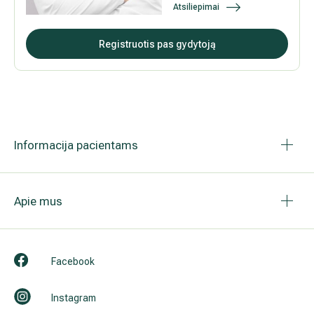
Atsiliepimai
Išsiplėtusių kojų venų gydymas
Registruotis pas gydytoją
Mamologija (Krūtų onkochirurgija)
Hila paslaugos
Informacija pacientams
Hila gydytojai
Sveikatos patarimai
Apie mus
Facebook
Instagram