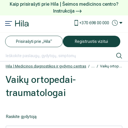
Kaip prisirašyti prie Hila | Šeimos medicinos centro?
Instrukcija
Paslaugos ir kainos
Kaip užsiregistruoti
+370 698 00 000
AKCIJOS
Kuo pasirūpinti prieš atvykstant
Prisirašyti prie „Hila“
Registruotis vizitui
DOVANŲ KUPONAS
Ką daryti atvykus į Hila
Tyrimai
Apmokėjimas ir paslaugos
Hila | Medicinos diagnostikos ir gydymo centras
Gydytojai
Vaikų ortopedai-traumatologai
Vaikų ortopedai-
Neurologija
Apgyvendinimas ir maitinimas
traumatologai
Šeimos medicina
Nedarbingumo pažymėjimai
Sveikatos klubo narystė
Pacientams iš užsienio
Raskite gydytoją
Reabilitacija ir sporto medicina
Duomenų apsauga