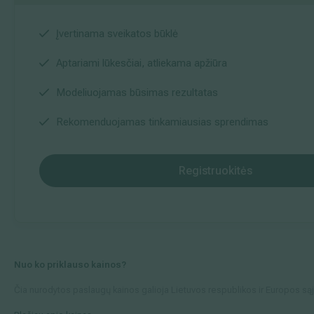
Įvertinama sveikatos būklė
Aptariami lūkesčiai, atliekama apžiūra
Modeliuojamas būsimas rezultatas
Rekomenduojamas tinkamiausias sprendimas
Registruokitės
Nuo ko priklauso kainos?
Čia nurodytos paslaugų kainos galioja Lietuvos respublikos ir Europos sąjung