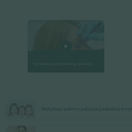
Konsultacija prieš plastinę operaciją.
Mokykloje patirtos patyčios paskatino kreipt