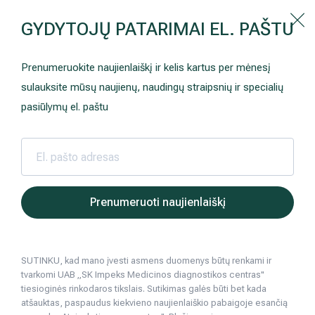
Kaip prisirašyti prie Hila | Šeimos medicinos centro?
GYDYTOJŲ PATARIMAI EL. PAŠTU
Instrukcija
Paslaugos ir kainos
Kaip užsiregistruoti
+370 698 00 000
Prenumeruokite naujienlaiškį ir kelis kartus per mėnesį
AKCIJOS
Kuo pasirūpinti prieš atvykstant
sulauksite mūsų naujienų, naudingų straipsnių ir specialių
Prisirašyti prie „Hila“
Registruotis vizitui
pasiūlymų el. paštu
DOVANŲ KUPONAS
Ką daryti atvykus į Hila
Tyrimai
Apmokėjimas ir paslaugos
Neurologija
Apgyvendinimas ir maitinimas
Hila | Medicinos diagnostikos ir gydymo centras
Paslaugos ir kainos
Plastinė ir rekon
Ausų korek
Prenumeruoti naujienlaiškį
Šeimos medicina
Nedarbingumo pažymėjimai
SUTINKU, kad mano įvesti asmens duomenys būtų renkami ir
Sveikatos klubo narystė
Pacientams iš užsienio
tvarkomi UAB „SK Impeks Medicinos diagnostikos centras"
tiesioginės rinkodaros tikslais. Sutikimas galės būti bet kada
Reabilitacija ir sporto medicina
Duomenų apsauga
atšauktas, paspaudus kiekvieno naujienlaiškio pabaigoje esančią