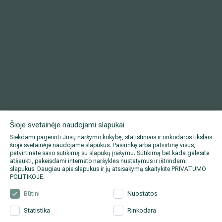
Šioje svetainėje naudojami slapukai
Siekdami pagerinti Jūsų naršymo kokybę, statistiniais ir rinkodaros tikslais
šioje svetainėje naudojame slapukus. Pasirinkę arba patvirtinę visus,
patvirtinate savo sutikimą su slapukų įrašymu. Sutikimą bet kada galėsite
atšaukti, pakeisdami interneto naršyklės nustatymus ir ištrindami
slapukus. Daugiau apie slapukus ir jų atsisakymą skaitykite
PRIVATUMO
POLITIKOJE
.
Būtini
Nuostatos
Statistika
Rinkodara