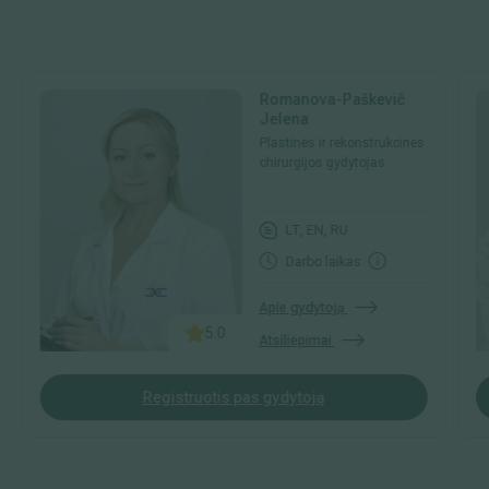
Romanova-Paškevič
Jelena
Plastinės ir rekonstrukcinės
chirurgijos gydytojas
LT, EN, RU
Darbo laikas
Apie gydytoją
5.0
Atsiliepimai
Registruotis pas gydytoją