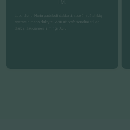
I.M.
Laba diena. Noriu padėkoti daktarei, seselėm už atliktą
operaciją mano dukrytei. Ačiū už profesionaliai atliktą
darbą. Jaučiamės laimingi. Ačiū.