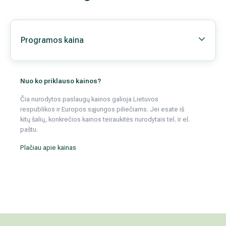
Programos kaina
Nuo ko priklauso kainos?
Čia nurodytos paslaugų kainos galioja Lietuvos
respublikos ir Europos sąjungos piliečiams. Jei esate iš
kitų šalių, konkrečios kainos teiraukitės nurodytais tel. ir el.
paštu.
Plačiau apie kainas