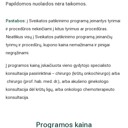
Papildomos nuolaidos nėra taikomos.
Išsiplėtusių kojų venų gydymas
Pastabos
: į Sveikatos patikrinimo programą įeinantys tyrimai
Mamologija (Krūtų onkochirurgija)
ir procedūros nekeičiami į kitus tyrimus ar procedūras.
Neatlikus visų į Sveikatos patikrinimo programą įeinančių
tyrimų ir procedūrų, kupono kaina nemažinama ir pinigai
Hila paslaugos
negrąžinami.
Hila gydytojai
Į programos kainą įskaičiuota vieno gydytojo specialisto
Sveikatos patarimai
konsultacija pasirinktinai – chirurgo (krūtų onkochirurgo) arba
chirurgo (prof. hab. med. dr.), arba akušerio ginekologo
konsultacija dėl krūtų ligų, arba onkologo chemoterapeuto
konsultacija.
Programos kaina