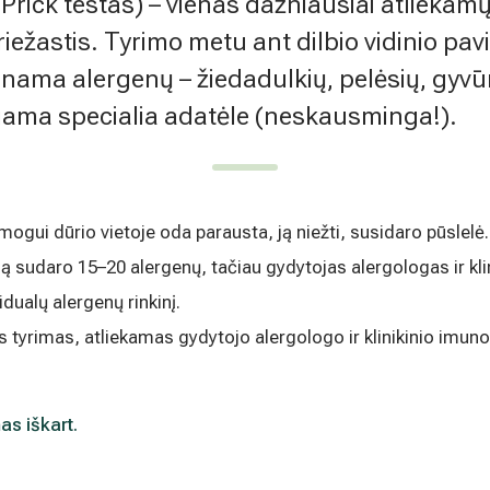
Prick testas) – vienas dažniausiai atliekamų
rinkodaros tikslais. Sutikimas galės būti bet
nlaiškio pabaigoje esančią nuorodą
riežastis. Tyrimo metu ant dilbio vidinio pav
mens duomenų tvarkymą skaitykite
nama alergenų – žiedadulkių, pelėsių, gyvū
duriama specialia adatėle (neskausminga!).
ogui dūrio vietoje oda parausta, ją niežti, susidaro pūslelė.
ą sudaro 15–20 alergenų, tačiau gydytojas alergologas ir kli
dualų alergenų rinkinį.
s tyrimas, atliekamas gydytojo alergologo ir klinikinio imun
as iškart.