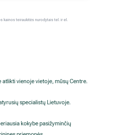
kainos teiraukitės nurodytais tel. ir el.
e atlikti vienoje vietoje, mūsų Centre.
atyrusių specialistų Lietuvoje.
eriausia kokybe pasižyminčių
cinines priemonės.