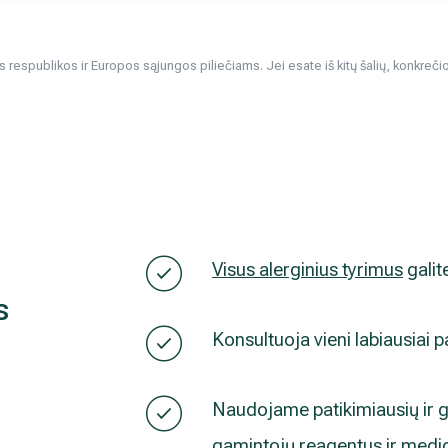
respublikos ir Europos sąjungos piliečiams. Jei esate iš kitų šalių, konkrečios 
Visus alerginius tyrimus
galit
s
Konsultuoja vieni labiausiai p
Naudojame patikimiausių ir g
gamintojų reagentus ir medi