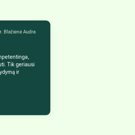
r. Blažienė Audra
ompetentinga,
i. Tik geriausi
gydymą ir