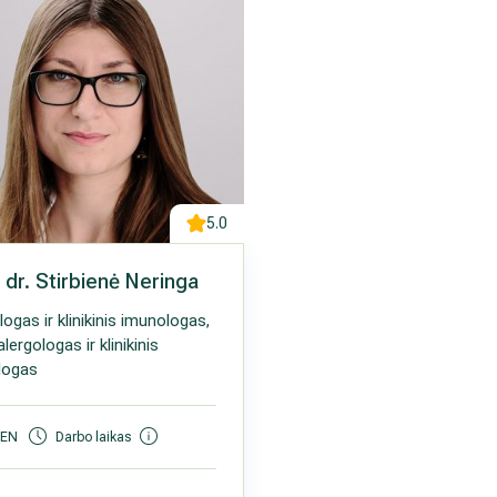
5.0
dr. Stirbienė Neringa
logas ir klinikinis imunologas,
lergologas ir klinikinis
logas
 EN
Darbo laikas