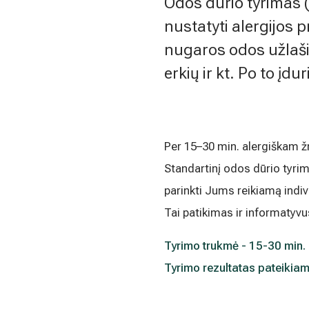
Odos dūrio tyrimas (
Medicinos diagnostikos centras" tiesioginės 
kada atšauktas, paspaudus kiekvieno naujie
nustatyti alergijos p
„Atsisakyti prenumeratos". Plačiau apie as
nugaros odos užlaši
PRIVATUMO POLITIKOJE
erkių ir kt. Po to į
Per 15–30 min. alergiškam žm
Standartinį odos dūrio tyrim
parinkti Jums reikiamą indivi
Tai patikimas ir informatyvu
Tyrimo trukmė - 15-30 min.
Tyrimo rezultatas pateikiam