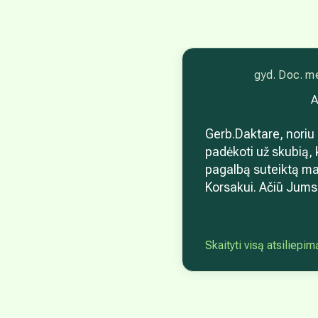
gyd. Doc. me
A
Gerb.Daktare, noriu
padėkoti už skubią, 
pagalbą suteiktą ma
Korsakui. Ačiū Jums
nukreipėte gydymui į
ligoninę. Šiandien 
sveikstame, tęsiame
Skaityti visą atsiliepim
geriausio. Dar kartą A