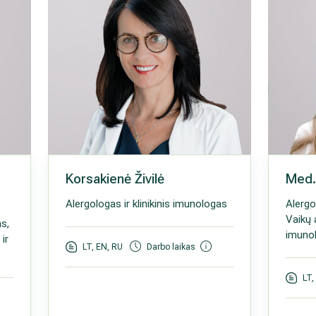
Korsakienė Živilė
Med. 
Alergologas ir klinikinis imunologas
Alergo
Vaikų a
as,
imuno
ir
LT, EN, RU
Darbo laikas
LT,