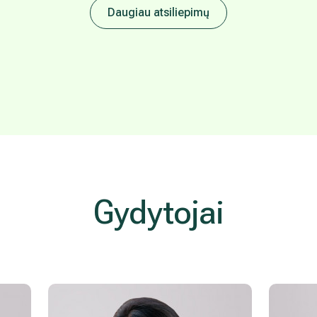
Daugiau atsiliepimų
Gydytojai