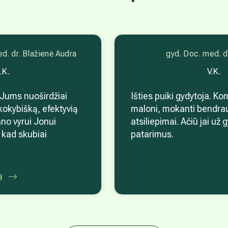
d. dr. Blažienė Audra
gyd. Doc. med. d
.K.
V.K.
 Jums nuoširdžiai
Išties puiki gydytoja. K
kokybišką, efektyvią
maloni, mokanti bendraut
no vyrui Jonui
atsiliepimai. Ačiū jai už 
 kad skubiai
patarimus.
 Universitetinę
mes namuose,
 gydymą ir tikimės
ą
čiū iš visos širdie...