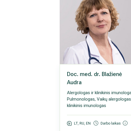
Doc. med. dr. Blažienė
Audra
Alergologas ir klinikinis imunolog
Pulmonologas, Vaikų alergologas 
klinikinis imunologas
LT, RU, EN
Darbo laikas