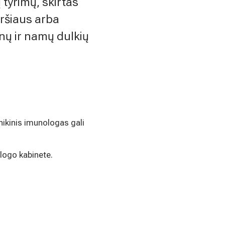
 tyrimų, skirtas
iršiaus arba
nų ir namų dulkių
nikinis imunologas gali
ologo kabinete.