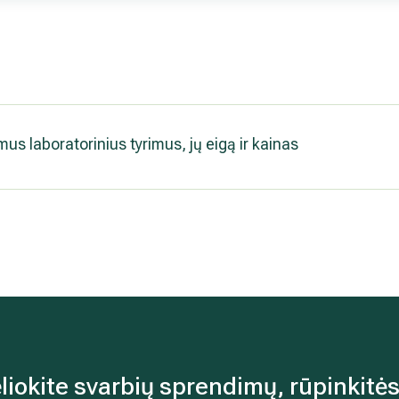
us laboratorinius tyrimus, jų eigą ir kainas
liokite svarbių sprendimų, rūpinkitės