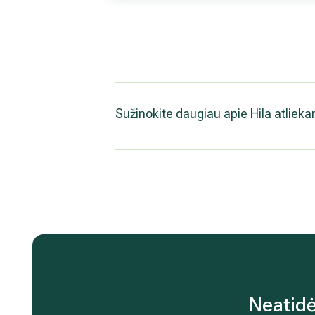
Sužinokite daugiau apie Hila atliekam
Neatidė