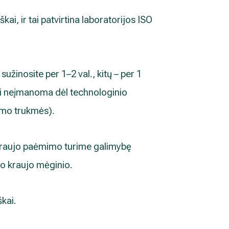
kai, ir tai patvirtina laboratorijos ISO
sužinosite per 1–2 val., kitų – per 1
tai neįmanoma dėl technologinio
imo trukmės).
 kraujo paėmimo turime galimybę
mto kraujo mėginio.
škai.