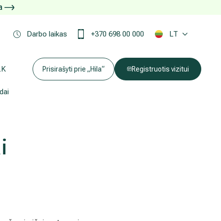
ja
Darbo laikas
+370 698 00 000
LT
LK
Prisirašyti prie „Hila“
Registruotis vizitui
dai
Atvykti iki mūsų Centro galite pasinaudoję transportu
Nemokamos patikrinimo programos
Tyrimai ir gydymo paskyrimas – 1 diena
i