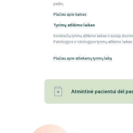
paštu.
Plačiau apie kainas
Tyrimų atlikimo laikas
Konkrečių tyrimų atlikimo laikas ir susiję duo
Patologijos ir citologijos tyrimų atlikimo laikas
Plačiau apie atliekamų tyrimų laiką
Atmintinė pacientui dėl pa