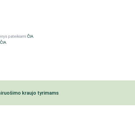
menys pateikiami
ČIA
.
ČIA
.
siruošimo kraujo tyrimams