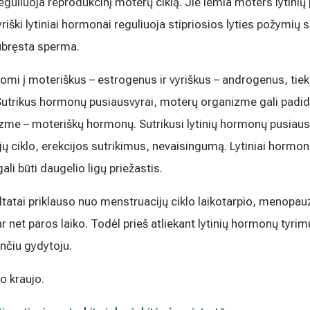
reguliuoja reprodukcinį moterų ciklą. Jie lemia moters lytinių
rinkodaros tikslais. Sutikimas galės būti bet
nlaiškio pabaigoje esančią nuorodą
riški lytiniai hormonai reguliuoja stipriosios lyties požymių 
mens duomenų tvarkymą skaitykite
subręsta sperma.
omi į moteriškus – estrogenus ir vyriškus – androgenus, tiek v
Sutrikus hormonų pusiausvyrai, moterų organizme gali padid
izme – moteriškų hormonų. Sutrikusi lytinių hormonų pusiausv
ų ciklo, erekcijos sutrikimus, nevaisingumą. Lytiniai hormon
ali būti daugelio ligų priežastis.
tatai priklauso nuo menstruacijų ciklo laikotarpio, menopauz
r net paros laiko. Todėl prieš atliekant lytinių hormonų ty
nčiu gydytoju.
o kraujo.