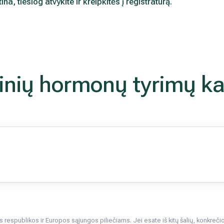
na, tiesiog atvykite ir kreipkitės į registratūrą.
inių hormonų tyrimų k
respublikos ir Europos sąjungos piliečiams. Jei esate iš kitų šalių, konkrečios 