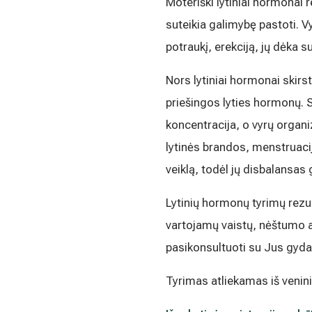
Moteriški lytiniai hormonai 
Medicinos diagnostikos centras" tiesioginės 
kada atšauktas, paspaudus kiekvieno naujie
suteikia galimybę pastoti. Vy
„Atsisakyti prenumeratos". Plačiau apie as
potraukį, erekciją, jų dėka 
PRIVATUMO POLITIKOJE
Nors lytiniai hormonai skirst
priešingos lyties hormonų. 
koncentracija, o vyrų organ
lytinės brandos, menstruacij
veiklą, todėl jų disbalansas g
Lytinių hormonų tyrimų rezul
vartojamų vaistų, nėštumo a
pasikonsultuoti su Jus gyda
Tyrimas atliekamas iš venini