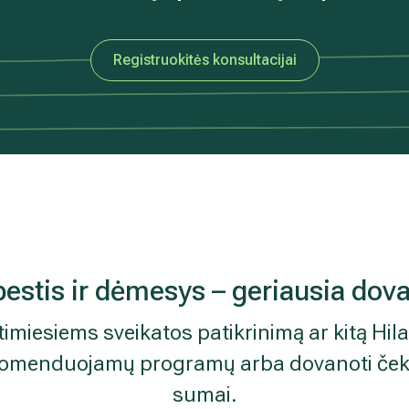
Registruokitės konsultacijai
estis ir dėmesys – geriausia dov
imiesiems sveikatos patikrinimą ar kitą Hila
rekomenduojamų programų arba dovanoti čekį
sumai.