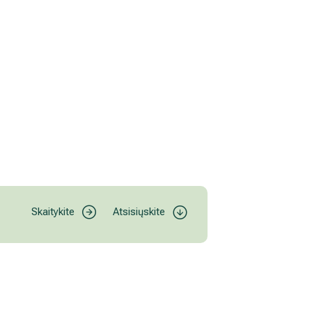
Skaitykite
Atsisiųskite