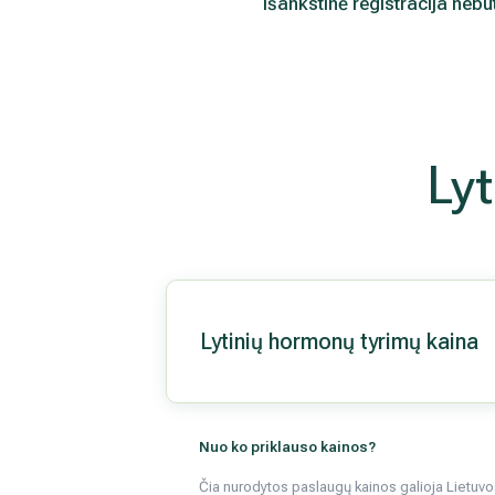
Išankstinė registracija nebūti
Lyt
Lytinių hormonų tyrimų kaina
Nuo ko priklauso kainos?
Čia nurodytos paslaugų kainos galioja Lietuvos 