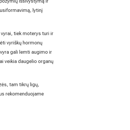
 požymių išsivystymą ir
susiformavimą, lytinį
yrai, tiek moterys turi ir
ėti vyriškų hormonų
yra gali lemti augimo ir
ai veikia daugelio organų
ės, tam tikrų ligų,
rimus rekomenduojame