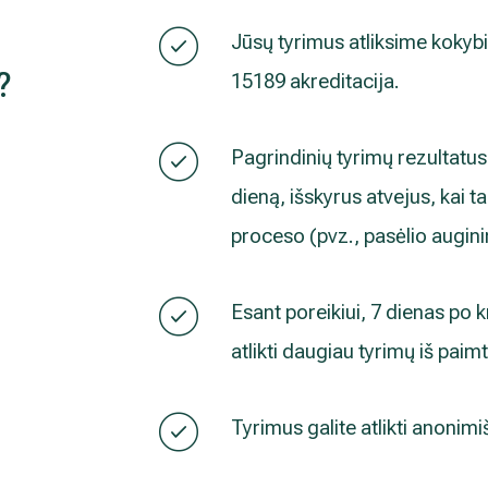
Jūsų tyrimus atliksime kokybiš
?
15189 akreditacija.
Pagrindinių tyrimų rezultatus 
dieną, išskyrus atvejus, kai 
proceso (pvz., pasėlio augin
Esant poreikiui, 7 dienas po
atlikti daugiau tyrimų iš pai
Tyrimus galite atlikti anonimi