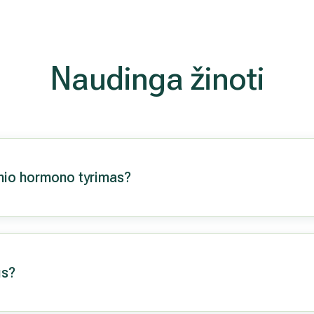
Naudinga žinoti
inio hormono tyrimas?
us?