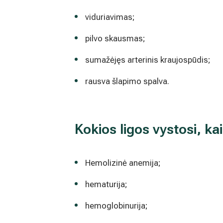
viduriavimas;
pilvo skausmas;
sumažėjęs arterinis kraujospūdis;
rausva šlapimo spalva.
Kokios ligos vystosi, ka
Hemolizinė anemija;
hematurija;
hemoglobinurija;