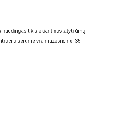
 naudingas tik siekiant nustatyti ūmų
centracija serume yra mažesnė nei 35