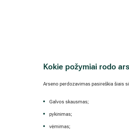
Kokie požymiai rodo ar
Arseno perdozavimas pasireškia šiais 
Galvos skausmas;
pykinimas;
vėmimas;