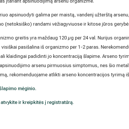
as įtariant apsinuodijimą arsenu organizme.
rinkodaros tikslais. Sutikimas galės būti bet
nlaiškio pabaigoje esančią nuorodą
mens duomenų tvarkymą skaitykite
riuo apsinuodyti galima per maistą, vandenį užterštą arsenu
no (netoksiško) randami vėžiagyviuose ir kitose jūros gerybė
zmo greitis yra maždaug 120 µg per 24 val. Nurijus organinį a
s visiškai pasišalina iš organizmo per 1-2 paras. Nerekomend
ali klaidingai padidinti jo koncentraciją šlapime. Arseno tyr
s apsinuodijimo arsenu pirmuosius simptomus, nes šio metalo
dijimą, rekomenduojame atlikti arseno koncentracijos tyrimą i
 šlapimo mėginio.
tvykite ir kreipkitės į registratūrą.