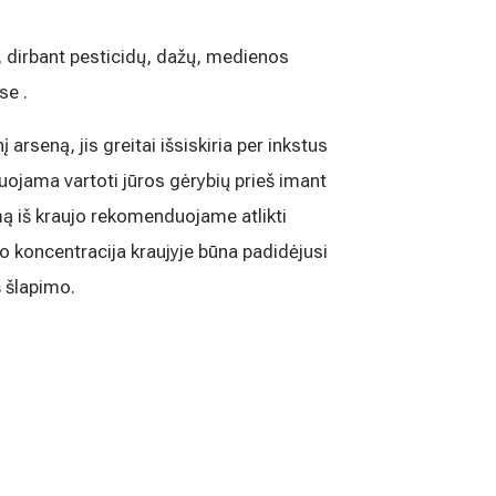
, dirbant pesticidų, dažų, medienos
se .
rseną, jis greitai išsiskiria per inkstus
uojama vartoti jūros gėrybių prieš imant
imą iš kraujo rekomenduojame atlikti
 koncentracija kraujyje būna padidėjusi
š šlapimo.