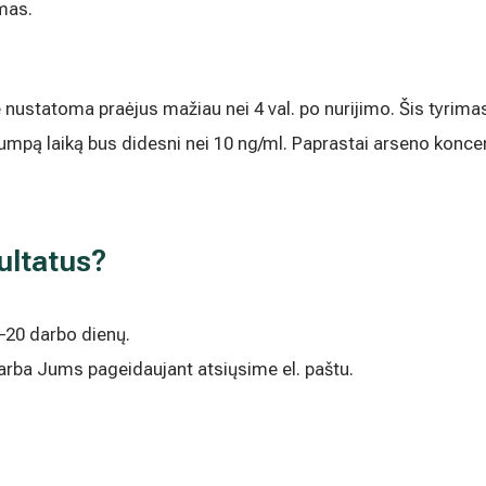
mas.
ustatoma praėjus mažiau nei 4 val. po nurijimo. Šis tyrimas
 trumpą laiką bus didesni nei 10 ng/ml. Paprastai arseno kon
ultatus?
0–20 darbo dienų.
 arba Jums pageidaujant atsiųsime el. paštu.