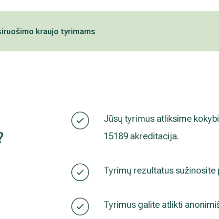
siruošimo kraujo tyrimams
Jūsų tyrimus atliksime kokybiš
?
15189 akreditacija.
Tyrimų rezultatus sužinosite
Tyrimus galite atlikti anonimi