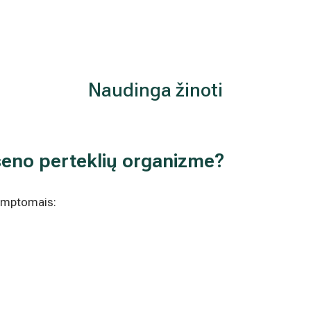
Naudinga žinoti
seno perteklių organizme?
simptomais: