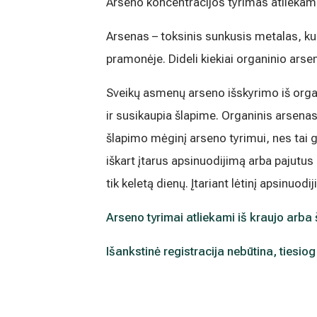
Arseno koncentracijos tyrimas atliekam
Medicinos diagnostikos centras" tiesioginės 
kada atšauktas, paspaudus kiekvieno naujie
„Atsisakyti prenumeratos". Plačiau apie as
Arsenas – toksinis sunkusis metalas, ku
PRIVATUMO POLITIKOJE
pramonėje. Dideli kiekiai organinio arse
Sveikų asmenų arseno išskyrimo iš organi
ir susikaupia šlapime. Organinis arsena
šlapimo mėginį arseno tyrimui, nes tai g
iškart įtarus apsinuodijimą arba pajutu
tik keletą dienų. Įtariant lėtinį apsinuo
Arseno
tyrimai atliekami iš kraujo arba
Išankstinė registracija nebūtina, tiesiog a