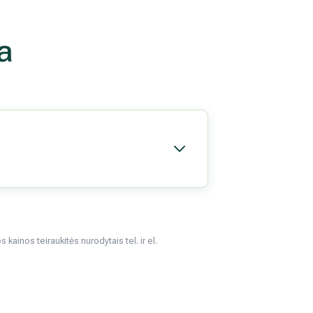
a
kainos teiraukitės nurodytais tel. ir el.