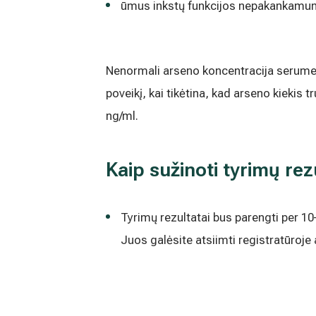
ūmus inkstų funkcijos nepakankamu
Nenormali arseno koncentracija serume n
poveikį, kai tikėtina, kad arseno kiekis
ng/ml.
Kaip sužinoti tyrimų rez
Tyrimų rezultatai bus parengti per 1
Juos galėsite atsiimti registratūroje