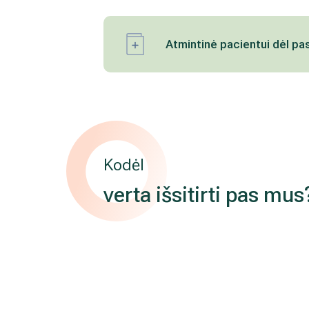
Atmintinė pacientui dėl pa
Kodėl
verta išsitirti pas mus