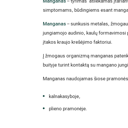
Manganas
– tyrimas atliekamas įtarian
Medicinos diagnostikos centras" tiesioginės 
kada atšauktas, paspaudus kiekvieno naujie
simptomams, būdingiems esant mangano
„Atsisakyti prenumeratos". Plačiau apie as
PRIVATUMO POLITIKOJE
Manganas
– sunkusis metalas, žmogaus 
jungiamojo audinio, kaulų formavimosi pro
įtakos kraujo krešėjimo faktoriui.
Į žmogaus organizmą manganas patenka p
buityje turint kontaktą su mangano jungi
Manganas naudojamas šiose pramonės 
kalnakasyboje,
plieno pramonėje.