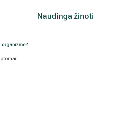
Naudinga žinoti
ų organizme?
mptomai: