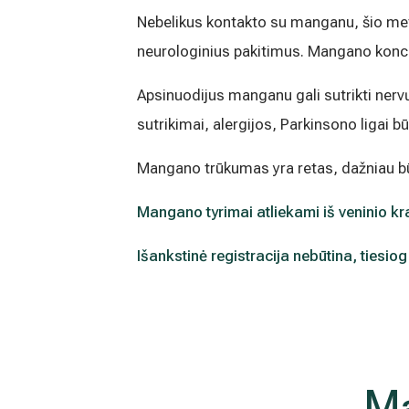
Nebelikus kontakto su manganu, šio metal
neurologinius pakitimus. Mangano konc
Apsinuodijus manganu gali sutrikti nerv
sutrikimai, alergijos, Parkinsono ligai bū
Mangano trūkumas yra retas, dažniau b
Mangano
tyrimai atliekami iš veninio kr
Išankstinė registracija nebūtina, tiesiog a
Ma