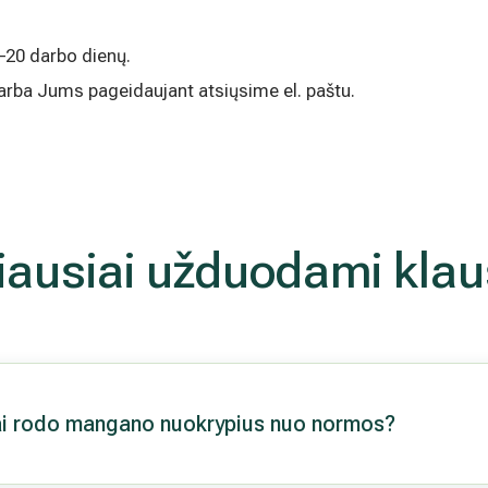
0–20 darbo dienų.
 arba Jums pageidaujant atsiųsime el. paštu.
iausiai užduodami klau
atai rodo mangano nuokrypius nuo normos?