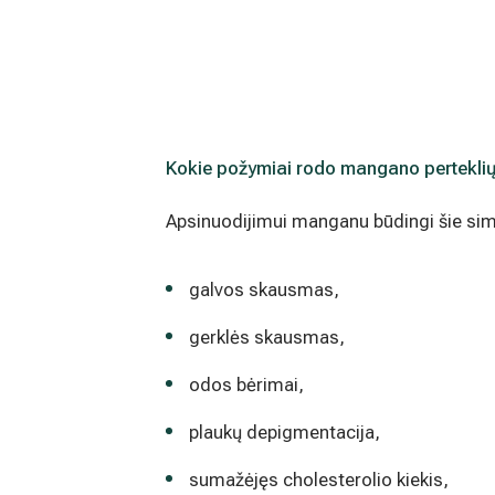
Kokie požymiai rodo mangano pertekli
Apsinuodijimui manganu būdingi šie si
galvos skausmas,
gerklės skausmas,
odos bėrimai,
plaukų depigmentacija,
sumažėjęs cholesterolio kiekis,