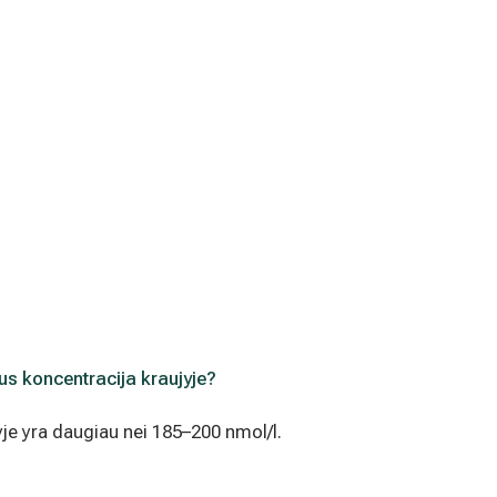
us koncentracija kraujyje?
je yra daugiau nei 185–200 nmol/l.