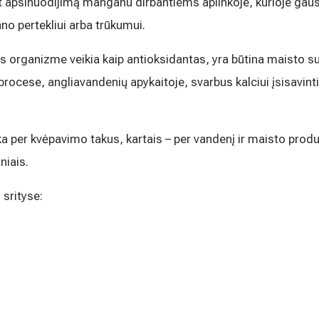
t apsinuodijimą manganu dirbantiems aplinkoje, kurioje gau
rinkodaros tikslais. Sutikimas galės būti bet
nlaiškio pabaigoje esančią nuorodą
 pertekliui arba trūkumui.
mens duomenų tvarkymą skaitykite
organizme veikia kaip antioksidantas, yra būtina maisto s
cese, angliavandenių apykaitoje, svarbus kalciui įsisavinti, c
er kvėpavimo takus, kartais – per vandenį ir maisto produk
niais.
srityse: