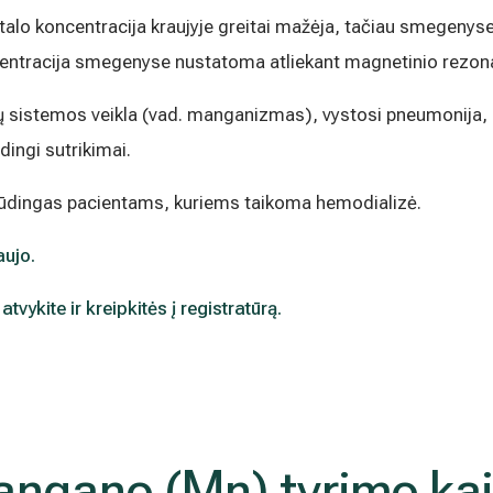
o koncentracija kraujyje greitai mažėja, tačiau smegenyse gal
entracija smegenyse nustatoma atliekant magnetinio rezon
ų sistemos veikla (vad. manganizmas), vystosi pneumonija, ke
dingi sutrikimai.
ūdingas pacientams, kuriems taikoma hemodializė.
aujo.
tvykite ir kreipkitės į registratūrą.
ngano (Mn) tyrimo ka