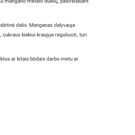
su mangano metalo dulkių, pasireiškiant
udėtinė dalis. Manganas dalyvauja
ukraus kiekiui kraujyje reguliuoti, turi
tus ar kitais būdais darbo metu ar