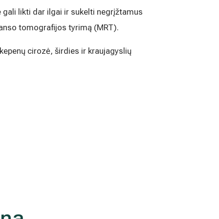
i likti dar ilgai ir sukelti negrįžtamus
anso tomografijos tyrimą (MRT).
penų cirozė, širdies ir kraujagyslių
ina