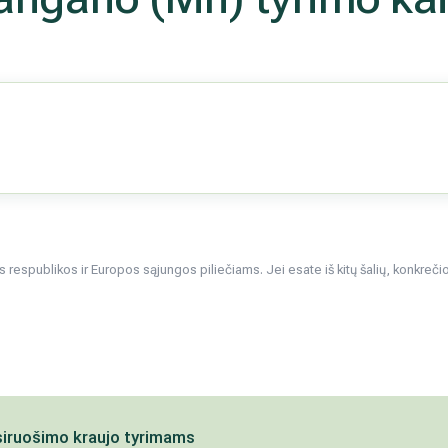
respublikos ir Europos sąjungos piliečiams. Jei esate iš kitų šalių, konkrečios 
siruošimo kraujo tyrimams