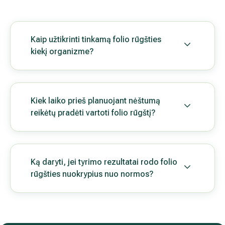
Neatidėliokite svarbių sprendimų, rūpinki
Registruokitės konsultacijai
Rūpestis ir dėmesys – geriausi
Padovanokite artimiesiems sveikatos patikrinimą ar kitą 
pasirinkti iš rekomenduojamų programų arba dovanoti č
sumai.