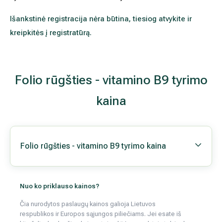
Išsiplėtusių kojų venų gydymas
Folio rūgšties - vitamino B9 tyr
Mamologija (Krūtų onkochirurgija)
Folio rūgšties - vitamino B9 tyrimo kaina
Hila paslaugos
Hila gydytojai
Nuo ko priklauso kainos?
Čia nurodytos paslaugų kainos galioja Lietuvos respublikos ir Europo
Sveikatos patarimai
piliečiams. Jei esate iš kitų šalių, konkrečios kainos teiraukitės nurodytai
Plačiau apie kainas
Tyrimų atlikimo laikas
Konkrečių tyrimų atlikimo laikas ir susiję duomenys pateikiami
ČIA
.
Patologijos ir citologijos tyrimų atlikimo laikas
ČIA
.