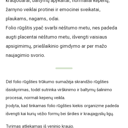
apykaitai, normaliai kepenų, žarnyno veiklai protinei ir em
duomenų tvarkymą skaitykite
PRIVATUMO POLITIKOJE
Akušerija ginekologija
Vidaus tvarkos taisyklės
plaukams, nagams, odai.
Folio rūgštis ypač svarbi nėštumo metu, nes padeda augt
Alergijų ir kvėpavimo takų gydymas
Kaip atvykti į Hila
metu, išvengti vaisiaus apsigimimų, priešlaikinio gimdy
Urologija
Nemokamos patikrinimo programos
naujagimio svorio.
Oftalmologija (akių gydymas)
Tyrimai ir gydymo paskyrimas – 1 diena
Dėl folio rūgšties trūkumo sumažėja skrandžio rūgšties išsiskyrim
Kardiologija
Galerija
virškinimo ir baltymų šalinimo procesai, normali kepenų veikla.
Gastroenterologija (virškinimo ligos)
Įrodyta, kad tinkamas folio rūgšties kiekis organizme padeda išven
formų bei širdies ir kraujagyslių ligų.
Abdominalinė (pilvo) ir bendroji chirurgija
Tyrimas atliekamas iš veninio kraujo.
Ausų, nosies, gerklės (LOR) ligų gydymas
Išankstinė registracija nėra būtina, tiesiog atvykite ir kreipkitė
Ortopedija-traumatologija