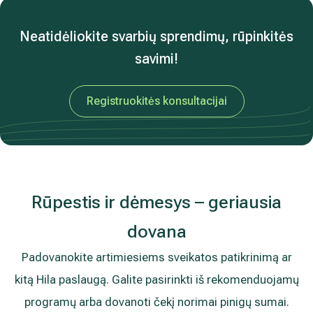
Nepraleiskite mūsų naujienų ir akcijų
Gydytojų patarimai ir specialios akcijos tik prenumeratoriams
Prenumeruoti naujienlaiškį
Informacija pacientams