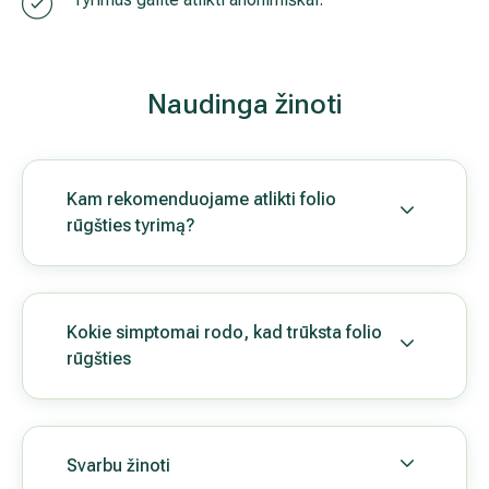
Kokie simptomai rodo, kad trūksta folio rūgšties
Svarbu žinoti
Kokios galimos folio rūgšties trūkumo pasekmės sve
Kokius kitus tyrimus rekomenduojama atlikti papildo
Kaip sužinoti tyrimų rezultatus?