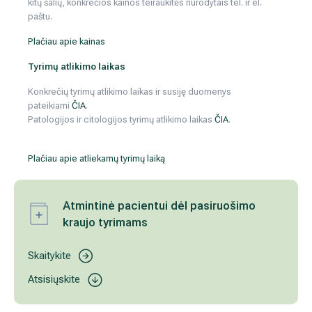
Plačiau apie atliekamų tyrimų laiką
Atmintinė pacientui dėl pasiruošimo kraujo ty
Skaitykite
Atsisiųskite
Kodėl
verta išsitirti pas mus?
Jūsų tyrimus atliksime kokybiškai, ir tai patvirtina labo
akreditacija.
Pagrindinių tyrimų rezultatus sužinosite per 1–2 val., ki