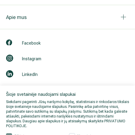
© 2026 Hila. Visos teisės saugomos.
Privatumo p
Šioje svetainėje naudojami slapukai
Siekdami pagerinti Jūsų naršymo kokybę, statistiniais ir rinkodaros tikslais
šioje svetainėje naudojame slapukus. Pasirinkę arba patvirtinę visus,
patvirtinate savo sutikimą su slapukų įrašymu. Sutikimą bet kada galėsite
atšaukti, pakeisdami interneto naršyklės nustatymus ir ištrindami
slapukus. Daugiau apie slapukus ir jų atsisakymą skaitykite
PRIVATUMO
POLITIKOJE
.