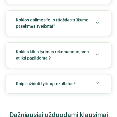
Dažniausiai užduodami klau
Kaip užtikrinti tinkamą folio rūgšties kiekį organizme
Kiek laiko prieš planuojant nėštumą reikėtų pradėti var
rūgštį?
Ką daryti, jei tyrimo rezultatai rodo folio rūgšties nu
normos?