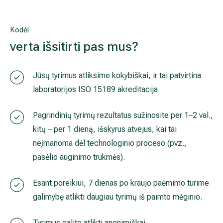
išskyrus atvejus, kai tai neįmanoma dėl technologinio p
auginimo trukmės).
Esant poreikiui, 7 dienas po kraujo paėmimo turime gali
tyrimų iš paimto mėginio.
Tyrimus galite atlikti anonimiškai.
Naudinga žinoti
Kam rekomenduojame atlikti folio rūgšties tyrimą?