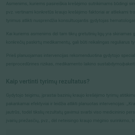
Asmenims, kuriems pasireiškia krešėjimo sutrikimams būdingi sim
pvz. vertinami konkretūs kraujo krešėjimo faktoriai ar atliekami tro
tyrimus atlikti nusprendžia konsultuojantis gydytojas hematologa
Kai kuriems asmenims dėl tam tikrų gretutinių ligų yra skiriamas 
konkrečių paskirtų medikamentų, gali būti reikalingas reguliarus ty
Prieš planuojamas intervencijas rekomenduotina gydytojo special
periprocedūrines rizikas, medikamento laikino sustabdymo/pakeit
Kaip vertinti tyrimų rezultatus?
Gydytojo teigimu, įprastai bazinių kraujo krešėjimo tyrimų atitik
pakankamai efektyviai ir leidžia atlikti planuotas intervencijas: „K
jautrūs, todėl tikslių rezultatų gavimui svarbi viso medicininio per
įvairių priežasčių, pvz., dėl neteisingo kraujo mėginio surinkimo,