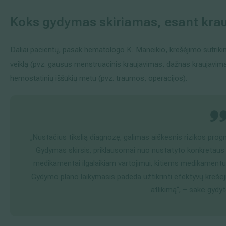
Koks gydymas skiriamas, esant krau
Daliai pacientų, pasak hematologo K. Maneikio, krešėjimo sutrikim
veiklą (pvz. gausus menstruacinis kraujavimas, dažnas kraujavimas
hemostatinių iššūkių metu (pvz. traumos, operacijos).
„Nustačius tikslią diagnozę, galimas aiškesnis rizikos pro
Gydymas skirsis, priklausomai nuo nustatyto konkretaus 
medikamentai ilgalaikiam vartojimui, kitiems medikamentus p
Gydymo plano laikymasis padeda užtikrinti efektyvų krešėj
atlikimą“, – sakė
gydyt