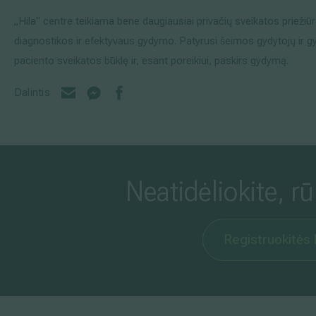
„Hila“ centre teikiama bene daugiausiai privačių sveikatos priežiūr
diagnostikos ir efektyvaus gydymo. Patyrusi šeimos gydytojų ir gy
paciento sveikatos būklę ir, esant poreikiui, paskirs gydymą.
Dalintis
Neatidėliokite, r
Registruokitės 