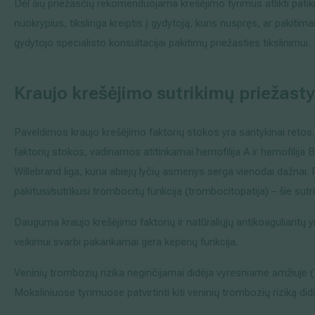
Dėl šių priežasčių rekomenduojama krešėjimo tyrimus atlikti patiki
nuokrypius, tikslinga kreiptis į gydytoją, kuris nuspręs, ar pakitimai 
gydytojo specialisto konsultacijai pakitimų priežasties tikslinimui.
Kraujo krešėjimo sutrikimų priežastys 
Paveldimos kraujo krešėjimo faktorių stokos yra santykinai retos.
faktorių stokos, vadinamos atitinkamai hemofilija A ir hemofilija
Willebrand liga, kuria abiejų lyčių asmenys serga vienodai dažnai. P
pakitusi/sutrikusi trombocitų funkcija (trombocitopatija) – šie sutri
Dauguma kraujo krešėjimo faktorių ir natūraliųjų antikoaguliant
veikimui svarbi pakankamai gera kepenų funkcija.
Veninių trombozių rizika neginčijamai didėja vyresniame amžiuje 
Moksliniuose tyrimuose patvirtinti kiti veninių trombozių riziką did