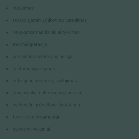
nutukimas
tabako gaminių (nikotino) vartojimas
nepakankamas fizinis aktyvumas
trauma/operacija
ūmi sisteminė/onkologinė liga
nėštumas/gimdymas
estrogenų preparatų vartojimas
kraujagyslių malformacija/varikozė
svetimkūniai (vožtuvai, kateteriai)
tam tikri medikamentai
paveldimi veiksniai