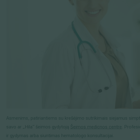
Asmenims, patiriantiems su krešėjimo sutrikimais siejamus simpt
savo ar „Hila“ šeimos gydytoją
Šeimos medicnos centre
. Profesi
ir gydymas arba siuntimas hematologo konsultacijai.