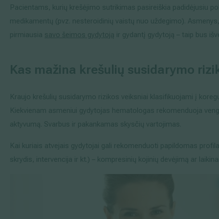
Pacientams, kurių krešėjimo sutrikimas pasireiškia padidėjusiu po
medikamentų (pvz. nesteroidinių vaistų nuo uždegimo). Asmenys, k
pirmiausia
savo šeimos gydytoją
ir gydantį gydytoją – taip bus iš
Kas mažina krešulių susidarymo rizi
Kraujo krešulių susidarymo rizikos veiksniai klasifikuojami į kor
Kiekvienam asmeniui gydytojas hematologas rekomenduoja vengti n
aktyvumą. Svarbus ir pakankamas skysčių vartojimas.
Kai kuriais atvejais gydytojai gali rekomenduoti papildomas profil
skrydis, intervencija ir kt.) – kompresinių kojinių devėjimą ar laiki