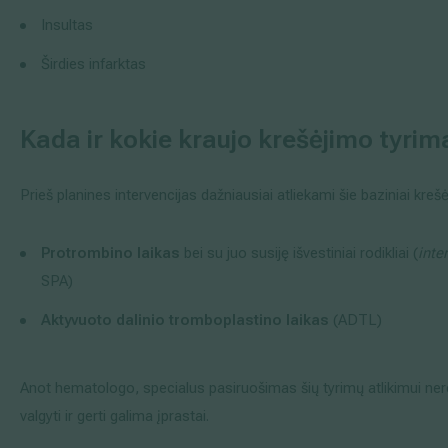
Insultas
Širdies infarktas
Kada ir kokie kraujo krešėjimo tyrim
Prieš planines intervencijas dažniausiai atliekami šie baziniai kreš
Protrombino laikas
bei su juo susiję išvestiniai rodikliai (
inte
SPA)
Aktyvuoto dalinio tromboplastino laikas
(ADTL)
Anot hematologo, specialus pasiruošimas šių tyrimų atlikimui nerei
valgyti ir gerti galima įprastai.