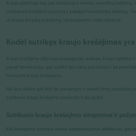
Kraujo plazmoje taip pat cirkuliuoja ir keletas specifinių baltymų, 
moduliuoti krešėjimo procesą ir palaikyti hemostatinį balansą. Taip
už kraujo krešulių suardymą, kai kraujavimo rizika išnyksta.
Kodėl sutrikęs kraujo krešė
jimas yra
Kraujo krešėjime dalyvauja kraujagyslės audiniai, kraujo ląstelės 
pasak hematologo, gali sutrikti dėl įvairių priežasčių ir tai pasireiš
formuotis kraujo krešuliams.
Abi šios būklės gali būti itin pavojingos ir sukelti rimtų sveikatos 
sutrikusio kraujo krešėjimo priežastis ir jas gydyti.
Sutrikusio kraujo krešė
jimo simptomai ir požym
Kai krešėjimo sistema veikia nepakankamai efektyviai, gali p