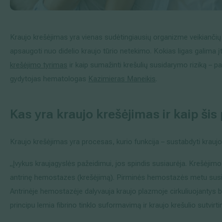
Išsiplėtusių kojų venų gydymas
Kraujo krešėjimas yra vienas sudėtingiausių organizme veikiančių
Mamologija (Krūtų onkochirurgija)
apsaugoti nuo didelio kraujo tūrio netekimo. Kokias ligas galima įt
krešėjimo tyrimas
ir kaip sumažinti krešulių susidarymo riziką – 
gydytojas hematologas
Kazimieras Maneikis
.
Hila paslaugos
Hila gydytojai
Kas yra kraujo krešėjimas ir kaip ši
Sveikatos patarimai
Kraujo krešėjimas yra procesas, kurio funkcija – sustabdyti kraujo 
„Įvykus kraujagyslės pažeidimui, jos spindis susiaurėja. Krešėjimo
antrinę hemostazes (krešėjimą). Pirminės hemostazės metu susifo
Antrinėje hemostazėje dalyvauja kraujo plazmoje cirkuliuojantys ba
principu lemia fibrino tinklo suformavimą ir kraujo krešulio sutvirt