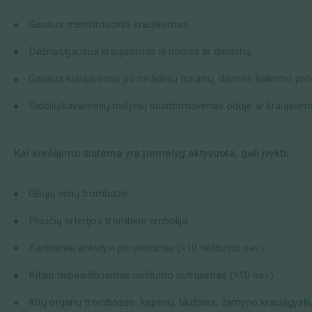
Gausus menstruacinis kraujavimas
Dažnas/gausus kraujavimas iš nosies ar dantenų
Gausus kraujavimas po nedidelių traumų, danties šalinimo proc
Didelių/savaiminių mėlynių susiformavimas odoje ar kraujavima
Kai krešėjimo sistema yra pernelyg aktyvuota, gali įvykti:
Giliųjų venų trombozė
Plaučių arterijos trombinė embolija
Kartotiniai ankstyvi persileidimai (<10 nėštumo sav.)
Kitaip nepaaiškinamas nėštumo nutrūkimas (>10 sav.)
Kitų organų trombozės: kepenų, blužnies, žarnyno kraujagyslių 