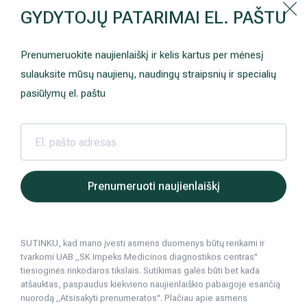
Kaip prisirašyti prie Hila | Šeimos medicinos centro?
GYDYTOJŲ PATARIMAI EL. PAŠTU
Instrukcija
Paslaugos ir kainos
Kaip užsiregistruoti
+370 698 00 000
Prenumeruokite naujienlaiškį ir kelis kartus per mėnesį
AKCIJOS
Kuo pasirūpinti prieš atvykstant
sulauksite mūsų naujienų, naudingų straipsnių ir specialių
Prisirašyti prie „Hila“
Registruotis vizitui
pasiūlymų el. paštu
DOVANŲ KUPONAS
Ką daryti atvykus į Hila
Tyrimai
Apmokėjimas ir paslaugos
Hila | Medicinos diagnostikos ir gydymo centras
Sveikatos patarimai
Kraujo ligos
Kada atliek
2024 03 14
Neurologija
Apgyvendinimas ir maitinimas
Prenumeruoti naujienlaiškį
Kada atliekamas kraujo krešėjimo tyrimas
Šeimos medicina
Nedarbingumo pažymėjimai
diagnozuoti?
SUTINKU, kad mano įvesti asmens duomenys būtų renkami ir
Sveikatos klubo narystė
Pacientams iš užsienio
Kraujo ligos
tvarkomi UAB „SK Impeks Medicinos diagnostikos centras"
tiesioginės rinkodaros tikslais. Sutikimas galės būti bet kada
Reabilitacija ir sporto medicina
Duomenų apsauga
atšauktas, paspaudus kiekvieno naujienlaiškio pabaigoje esančią
6
min. skaitymo