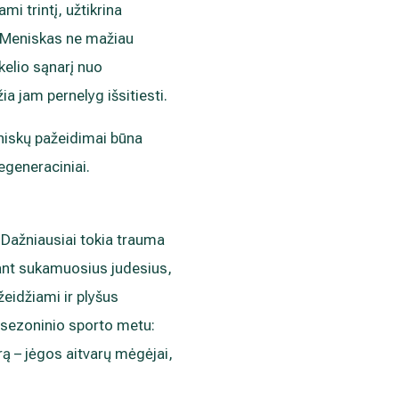
i trintį, užtikrina
 Meniskas ne mažiau
kelio sąnarį nuo
žia jam pernelyg išsitiesti.
niskų pažeidimai būna
egeneraciniai.
. Dažniausiai tokia trauma
ekant sukamuosius judesius,
žeidžiami ir plyšus
 sezoninio sporto metu:
rą – jėgos aitvarų mėgėjai,