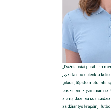
„Dažniausiai pasitaiko men
įvyksta nuo sulenkto kelio 
gilaus įtūpsto metu, atsis
priekiniam kryžminiam rai
žiemą dažniau susižeidžia 
žaidžiantys krepšinį, futbo