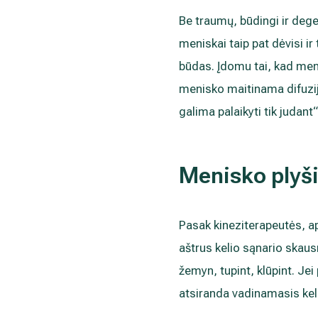
Be traumų, būdingi ir deg
meniskai taip pat dėvisi i
būdas. Įdomu tai, kad meni
menisko maitinama difuzij
galima palaikyti tik judant
Menisko plyš
Pasak kineziterapeutės, ap
aštrus kelio sąnario skaus
žemyn, tupint, klūpint. Je
atsiranda vadinamasis kelio