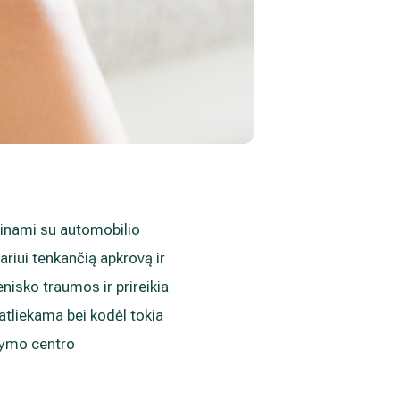
yginami su automobilio
ariui tenkančią apkrovą ir
enisko traumos ir prireikia
 atliekama bei kodėl tokia
dymo centro