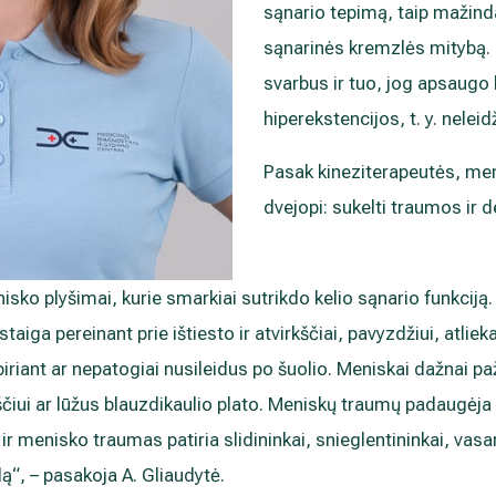
sąnario tepimą, taip mažindam
sąnarinės kremzlės mitybą.
svarbus ir tuo, jog apsaugo 
hiperekstencijos, t. y. neleid
Pasak kineziterapeutės, me
dvejopi: sukelti traumos ir d
isko plyšimai, kurie smarkiai sutrikdo kelio sąnario funkciją
staiga pereinant prie ištiesto ir atvirkščiai, pavyzdžiui, atli
piriant ar nepatogiai nusileidus po šuolio. Meniskai dažnai pa
ščiui ar lūžus blauzdikaulio plato. Meniskų traumų padaugėja
ir menisko traumas patiria slidininkai, snieglentininkai, vasa
lą“, – pasakoja A. Gliaudytė.