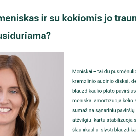
 meniskas ir su kokiomis jo tra
susiduriama?
Meniskai – tai du pusmėnuli
kremzlinio audinio diskai, de
blauzdikaulio plato paviršius.
meniskai amortizuoja kelio są
sumažina sąnarinių paviršių
atžvilgiu, kartu stabilizuoja
šlaunikauliui slysti blauzdika