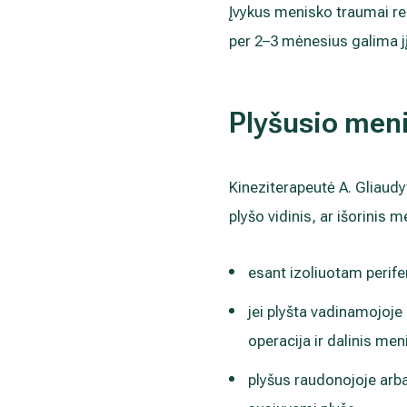
Įvykus menisko traumai re
per 2–3 mėnesius galima jį
Plyšusio men
Kineziterapeutė A. Gliaud
plyšo vidinis, ar išorinis 
esant izoliuotam perife
jei plyšta vadinamojoje
operacija ir dalinis me
plyšus raudonojoje arb