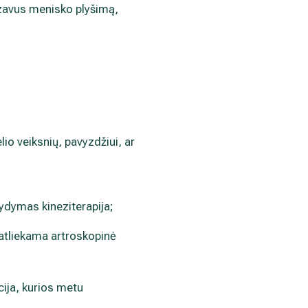
ozavus menisko plyšimą,
o veiksnių, pavyzdžiui, ar
ydymas kineziterapija;
 atliekama artroskopinė
ija, kurios metu