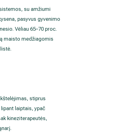
o sistemos, su amžiumi
laikysena, pasyvus gyvenimo
nesio. Vėliau 65–70 proc.
nimą maisto medžiagomis
istė.
kštelėjimas, stiprus
ipant laiptais, ypač
sak kineziterapeutės,
ąnarį.