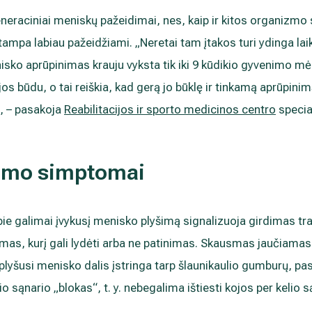
eneraciniai meniskų pažeidimai, nes, kaip ir kitos organizm
r tampa labiau pažeidžiami. „Neretai tam įtakos turi ydinga 
sko aprūpinimas krauju vyksta tik iki 9 kūdikio gyvenimo mė
os būdu, o tai reiškia, kad gerą jo būklę ir tinkamą aprūpi
“, – pasakoja
Reabilitacijos ir sporto medicinos centro
special
imo simptomai
ie galimai įvykusį menisko plyšimą signalizuoja girdimas tra
mas, kurį gali lydėti arba ne patinimas. Skausmas jaučiamas l
i plyšusi menisko dalis įstringa tarp šlaunikaulio gumburų, pa
 sąnario „blokas“, t. y. nebegalima ištiesti kojos per kelio s