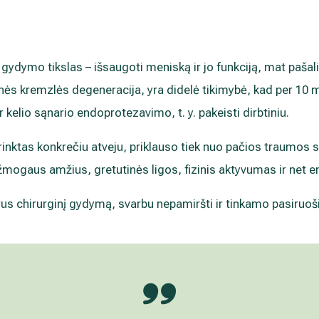
s gydymo tikslas – išsaugoti meniską ir jo funkciją, mat paša
nės kremzlės degeneracija, yra didelė tikimybė, kad per 10 m
ir kelio sąnario endoprotezavimo, t. y. pakeisti dirbtiniu.
nktas konkrečiu atveju, priklauso tiek nuo pačios traumos sp
p žmogaus amžius, gretutinės ligos, fizinis aktyvumas ir net 
us chirurginį gydymą, svarbu nepamiršti ir tinkamo pasiruoš