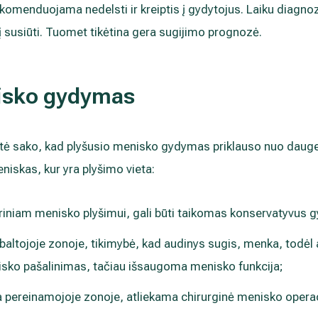
komenduojama nedelsti ir kreiptis į gydytojus. Laiku diagn
 susiūti. Tuomet tikėtina gera sugijimo prognozė.
isko gydymas
ytė sako, kad plyšusio menisko gydymas priklauso nuo daugeli
meniskas, kur yra plyšimo vieta:
riniam menisko plyšimui, gali būti taikomas konservatyvus g
 baltojoje zonoje, tikimybė, kad audinys sugis, menka, todėl
nisko pašalinimas, tačiau išsaugoma menisko funkcija;
a pereinamojoje zonoje, atliekama chirurginė menisko operac