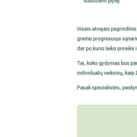
susiuvami plyšę
Visais atvejais pagrindini
greitai progresuoja sąnari
dar po kurio laiko prireiks 
Tai, koks gydymas bus pari
individualių veiksnių, kai
Pasak specialistės, paskyr