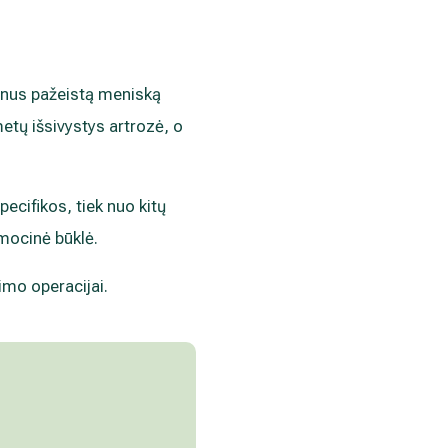
linus pažeistą meniską
etų išsivystys artrozė, o
ecifikos, tiek nuo kitų
emocinė būklė.
imo operacijai.