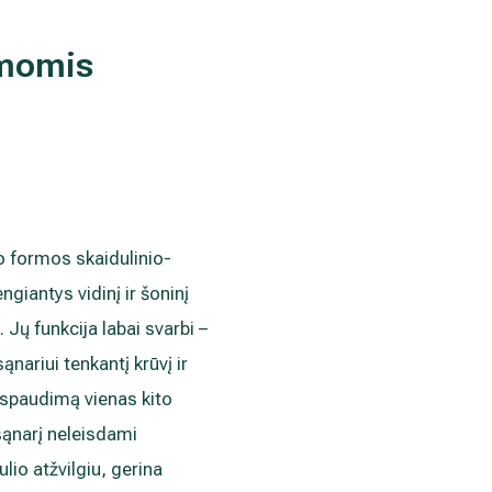
umomis
o formos skaidulinio-
ngiantys vidinį ir šoninį
 Jų funkcija labai svarbi –
nariui tenkantį krūvį ir
 spaudimą vienas kito
 sąnarį neleisdami
ulio atžvilgiu, gerina