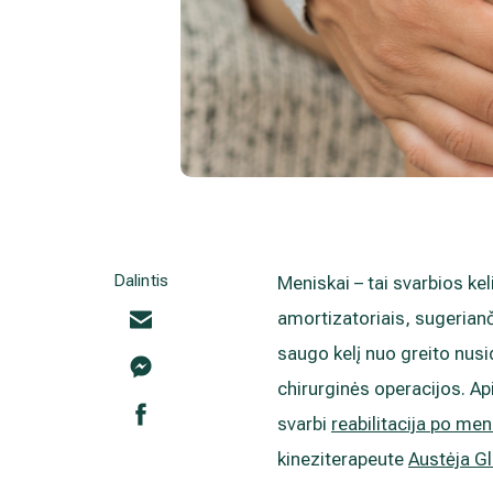
Dalintis
Meniskai – tai svarbios ke
amortizatoriais, sugerianč
saugo kelį nuo greito nusid
chirurginės operacijos. Api
svarbi
reabilitacija po me
kineziterapeute
Austėja G