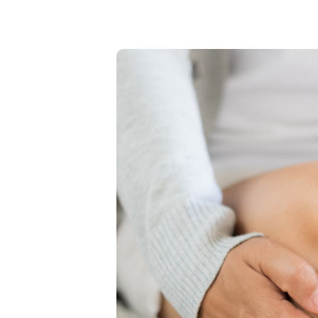
Medicinos diagnostikos centras" tiesioginės 
kada atšauktas, paspaudus kiekvieno naujie
„Atsisakyti prenumeratos". Plačiau apie as
PRIVATUMO POLITIKOJE