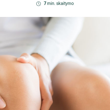
rinkodaros tikslais. Sutikimas galės būti bet
7
min. skaitymo
nlaiškio pabaigoje esančią nuorodą
mens duomenų tvarkymą skaitykite