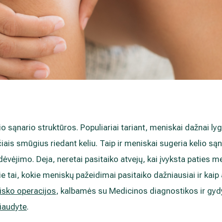
lio sąnario struktūros. Populiariai tariant, meniskai dažnai l
iais smūgius riedant keliu. Taip ir meniskai sugeria kelio sąn
ėvėjimo. Deja, neretai pasitaiko atvejų, kai įvyksta paties m
e tai, kokie meniskų pažeidimai pasitaiko dažniausiai ir kaip
nisko operacijos
, kalbamės su Medicinos diagnostikos ir gy
liaudyte
.