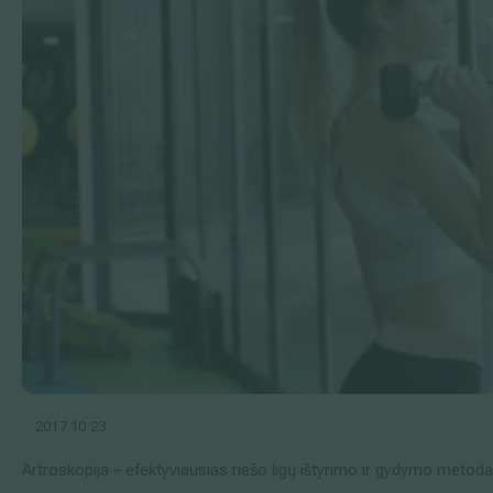
2017 10 23
Artroskopija – efektyviausias riešo ligų ištyrimo ir gydymo metod