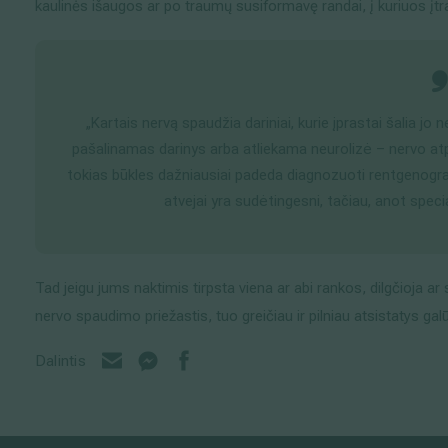
kaulinės išaugos ar po traumų susiformavę randai, į kuriuos įtr
„Kartais nervą spaudžia dariniai, kurie įprastai šalia j
pašalinamas darinys arba atliekama neurolizė – nervo atpal
tokias būkles dažniausiai padeda diagnozuoti rentgenogra
atvejai yra sudėtingesni, tačiau, anot speci
Tad jeigu jums naktimis tirpsta viena ar abi rankos, dilgčioja ar
nervo spaudimo priežastis, tuo greičiau ir pilniau atsistatys gal
Dalintis