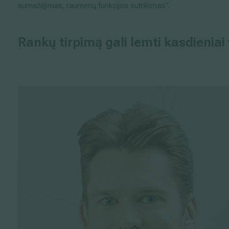
sumažėjimas, raumenų funkcijos sutrikimas“.
Rank
ų
tirpim
ą gali lemti kasdieniai