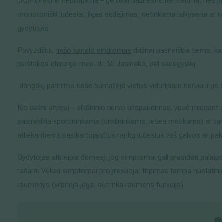
„Kompresinė neuropatija – gerokai dažnesnė nei trauma, nes ją 
monotoniški judesiai, ilgas sėdėjimas, netinkama laikysena ar ra
gydytojas.
Pavyzdžiui,
riešo kanalo sindromas
dažnai pasireiškia tiems, ka
plaštakos chirurgo
med. dr. M. Jasinsko, dėl sausgyslių
dangalų patinimo rieše sumažėja vietos viduriniam nervui ir jis
Kiti dažni atvejai – alkūninio nervo užspaudimas, ypač miegant 
pasireiškia sportininkams (tinklininkams, ieties metikams) ar t
atliekantiems pasikartojančius rankų judesius virš galvos ar pa
Gydytojas atkreipia dėmesį, jog simptomai gali prasidėti palaipsn
rašant. Vėliau simptomai progresuoja: tirpimas tampa nuolatinis
raumenys (silpnėja jėga, sutrinka raumens funkcija).