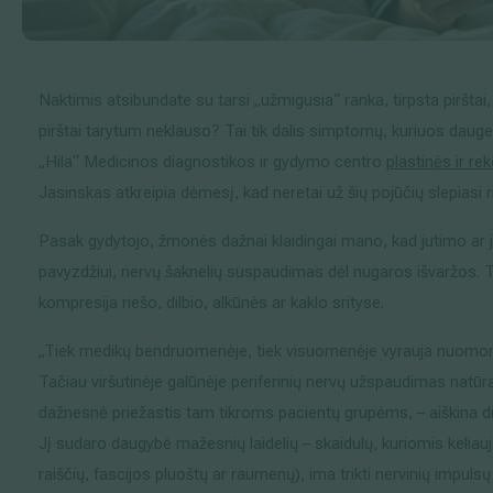
Išsiplėtusių kojų venų gydymas
Mamologija (Krūtų onkochirurgija)
Naktimis atsibundate su tarsi „užmigusia“ ranka, tirpsta pirštai
pirštai tarytum neklauso? Tai tik dalis simptomų, kuriuos daugeli
„Hila“ Medicinos diagnostikos ir gydymo centro
plastinės ir re
Hila paslaugos
Jasinskas atkreipia dėmesį, kad neretai už šių pojūčių slepiasi
Hila gydytojai
Pasak gydytojo, žmonės dažnai klaidingai mano, kad jutimo ar 
pavyzdžiui, nervų šaknelių suspaudimas dėl nugaros išvaržos. Ta
Sveikatos patarimai
kompresija riešo, dilbio, alkūnės ar kaklo srityse.
„Tiek medikų bendruomenėje, tiek visuomenėje vyrauja nuomonė,
Tačiau viršutinėje galūnėje periferinių nervų užspaudimas natū
dažnesnė priežastis tam tikroms pacientų grupėms, – aiškina dr.
Jį sudaro daugybė mažesnių laidelių – skaidulų, kuriomis keliau
raiščių, fascijos pluoštų ar raumenų), ima trikti nervinių impul