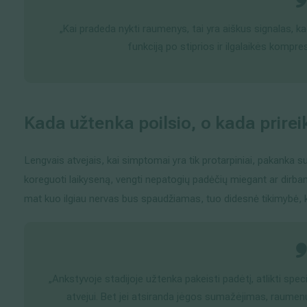
„Kai pradeda nykti raumenys, tai yra aiškus signalas, kad
funkciją po stiprios ir ilgalaikės kompres
Kada užtenka poilsio, o kada prirei
Lengvais atvejais, kai simptomai yra tik protarpiniai, pakanka su
koreguoti laikyseną, vengti nepatogių padėčių miegant ar dirban
mat kuo ilgiau nervas bus spaudžiamas, tuo didesnė tikimybė, ka
„Ankstyvoje stadijoje užtenka pakeisti padėtį, atlikti spe
atvejui. Bet jei atsiranda jėgos sumažėjimas, raumenų