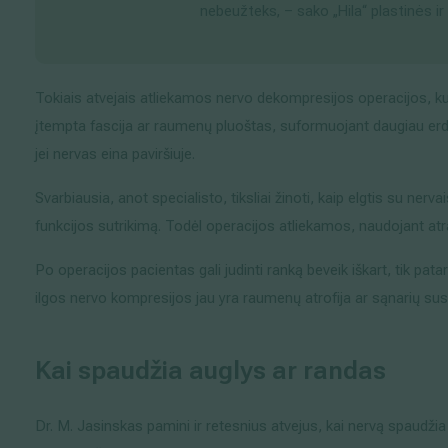
nebeužteks, – sako „Hila“ plastinės ir
Tokiais atvejais atliekamos nervo dekompresijos operacijos, ku
įtempta fascija ar raumenų pluoštas, suformuojant daugiau erd
jei nervas eina paviršiuje.
Svarbiausia, anot specialisto, tiksliai žinoti, kaip elgtis su ner
funkcijos sutrikimą. Todėl operacijos atliekamos, naudojant at
Po operacijos pacientas gali judinti ranką beveik iškart, tik patari
ilgos nervo kompresijos jau yra raumenų atrofija ar sąnarių su
Kai spaudžia auglys ar randas
Dr. M. Jasinskas pamini ir retesnius atvejus, kai nervą spaudžia g