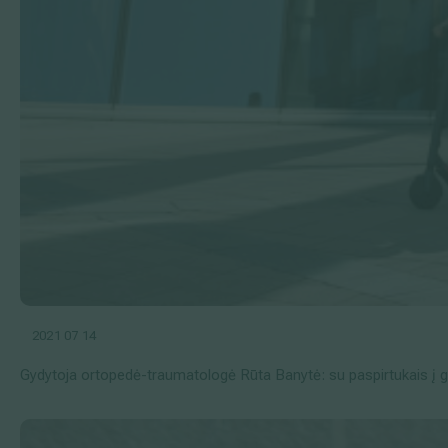
2021 07 14
Gydytoja ortopedė-traumatologė Rūta Banytė: su paspirtukais į g