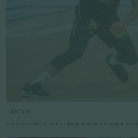
2018 12 18
Krepšininkas M. Normantas: „džiaugiuosi, kad patekau pas šį chi