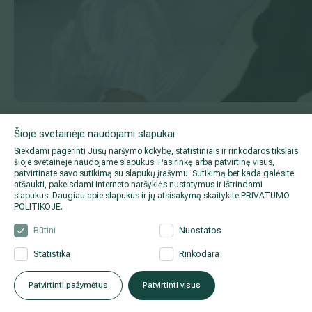
2017 03 29
Šioje svetainėje naudojami slapukai
Po sėkmingos operacijos Deividas Stagniūnas – vėl savo ledo stic
Siekdami pagerinti Jūsų naršymo kokybę, statistiniais ir rinkodaros tikslais
šioje svetainėje naudojame slapukus. Pasirinkę arba patvirtinę visus,
patvirtinate savo sutikimą su slapukų įrašymu. Sutikimą bet kada galėsite
atšaukti, pakeisdami interneto naršyklės nustatymus ir ištrindami
slapukus. Daugiau apie slapukus ir jų atsisakymą skaitykite
PRIVATUMO
POLITIKOJE
.
Būtini
Nuostatos
Statistika
Rinkodara
Patvirtinti pažymėtus
Patvirtinti visus