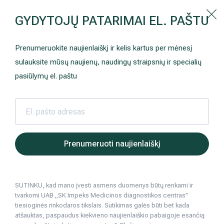
Kaip prisirašyti prie Hila | Šeimos medicinos centro?
GYDYTOJŲ PATARIMAI EL. PAŠTU
Instrukcija
Paslaugos ir kainos
Kaip užsiregistruoti
+370 698 00 000
Prenumeruokite naujienlaiškį ir kelis kartus per mėnesį
AKCIJOS
Kuo pasirūpinti prieš atvykstant
sulauksite mūsų naujienų, naudingų straipsnių ir specialių
Prisirašyti prie „Hila“
Registruotis vizitui
pasiūlymų el. paštu
DOVANŲ KUPONAS
Ką daryti atvykus į Hila
Tyrimai
Apmokėjimas ir paslaugos
Hila | Medicinos diagnostikos ir gydymo centras
Sveikatos patarimai
Traumų gydymas,
Plastikos c
2025 05 12
Neurologija
Apgyvendinimas ir maitinimas
Prenumeruoti naujienlaiškį
Plastikos chirurgas apie pirštų tirpimą i
Šeimos medicina
Nedarbingumo pažymėjimai
sunerimti?
SUTINKU, kad mano įvesti asmens duomenys būtų renkami ir
Sveikatos klubo narystė
Pacientams iš užsienio
Traumų gydymas, sąnarių sutrikimai
tvarkomi UAB „SK Impeks Medicinos diagnostikos centras"
tiesioginės rinkodaros tikslais. Sutikimas galės būti bet kada
Reabilitacija ir sporto medicina
Duomenų apsauga
atšauktas, paspaudus kiekvieno naujienlaiškio pabaigoje esančią
4
min. skaitymo