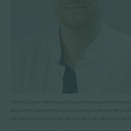
Tirpimo ir jėgos nusilpimo pojūčius dažniausiai sukelia ne traumo
kompiuterio, netaisyklinga laikysena, miegojimas tam tikrose 
gali patirti šią problemą, taip pat dažniau ir tam tikrų sričių sport