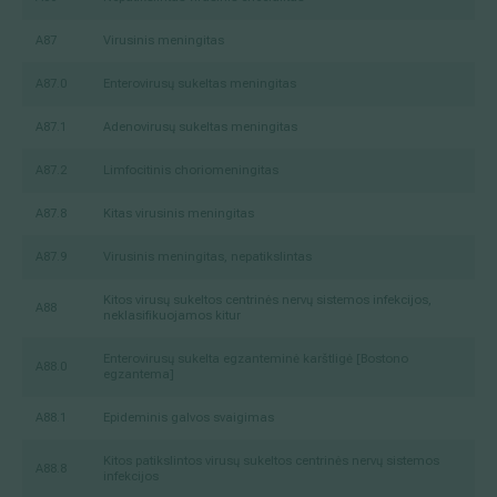
A87
Virusinis meningitas
A87.0
Enterovirusų sukeltas meningitas
A87.1
Adenovirusų sukeltas meningitas
A87.2
Limfocitinis choriomeningitas
A87.8
Kitas virusinis meningitas
A87.9
Virusinis meningitas, nepatikslintas
Kitos virusų sukeltos centrinės nervų sistemos infekcijos,
A88
neklasifikuojamos kitur
Enterovirusų sukelta egzanteminė karštligė [Bostono
A88.0
egzantema]
A88.1
Epideminis galvos svaigimas
Kitos patikslintos virusų sukeltos centrinės nervų sistemos
A88.8
infekcijos