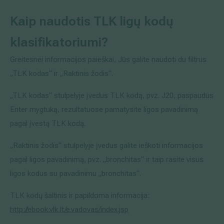
Išsiplėtusių kojų venų gydymas
Kaip naudotis TLK ligų kodų
klasifikatoriumi?
Mamologija (Krūtų onkochirurgija)
Greitesnei informacijos paieškai, Jūs galite naudoti du filtrus
„TLK kodas“ ir „Raktinis žodis“.
Hila paslaugos
„TLK kodas“ stulpelyje įvedus TLK kodą, pvz. J20, paspaudus
Hila gydytojai
Enter mygtuką, rezultatuose pamatysite ligos pavadinimą
pagal įvestą TLK kodą.
Sveikatos patarimai
„Raktinis žodis“ stulpelyje įvedus galite ieškoti informacijos
pagal ligos pavadinimą, pvz. „bronchitas“ ir taip rasite visus
ligos kodus su pavadinimu „bronchitas“.
TLK kodų šaltinis ir papildoma informacija:
http://ebook.vlk.lt/e.vadovas/index.jsp