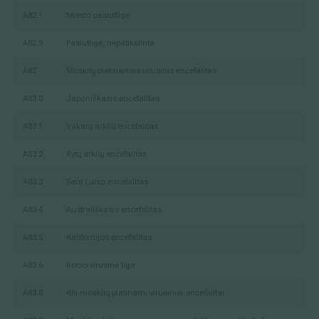
A82.1
Miesto pasiutligė
A82.9
Pasiutligė, nepatikslinta
A83
Moskitų platinamas virusinis encefalitas
A83.0
Japoniškasis encefalitas
A83.1
Vakarų arklių encefalitas
A83.2
Rytų arklių encefalitas
A83.3
Sent Luiso encefalitas
A83.4
Australiškasis encefalitas
A83.5
Kalifornijos encefalitas
A83.6
Rocio virusinė liga
A83.8
Kiti moskitų platinami virusiniai encefalitai