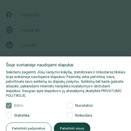
Facebook
Instagram
LinkedIn
Youtube
Šioje svetainėje naudojami slapukai
Siekdami pagerinti Jūsų naršymo kokybę, statistiniais ir rinkodaros tikslais
šioje svetainėje naudojame slapukus. Pasirinkę arba patvirtinę visus,
patvirtinate savo sutikimą su slapukų įrašymu. Sutikimą bet kada galėsite
atšaukti, pakeisdami interneto naršyklės nustatymus ir ištrindami
slapukus. Daugiau apie slapukus ir jų atsisakymą skaitykite
PRIVATUMO
POLITIKOJE
.
Būtini
Nuostatos
Statistika
Rinkodara
© 2026 Hila. Visos teisės
Privatumo politika
.
Duomenų
saugomos.
apsauga
.
Patvirtinti pažymėtus
Patvirtinti visus