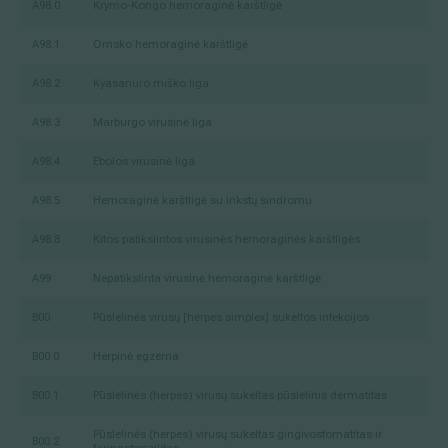
A98.0
Krymo-Kongo hemoraginė karštligė
A98.1
Omsko hemoraginė karštligė
A98.2
Kyasanuro miško liga
A98.3
Marburgo virusinė liga
A98.4
Ebolos virusinė liga
A98.5
Hemoraginė karštligė su inkstų sindromu
A98.8
Kitos patikslintos virusinės hemoraginės karštligės
A99
Nepatikslinta virusinė hemoraginė karštligė
B00
Pūslelinės virusų [herpes simplex] sukeltos infekcijos
B00.0
Herpinė egzema
B00.1
Pūslelinės (herpes) virusų sukeltas pūslelinis dermatitas
Pūslelinės (herpes) virusų sukeltas gingivostomatitas ir
B00.2