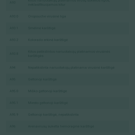
Kitos nariuotakojų platinamos virusų sukeltos ligos,
A93
neklasifikuojamos kitur
A93.0
Oropouche virusinė liga
A93.1
Smėlinė karštligė
A93.2
Kolorado erkinė karštligė
Kitos patikslintos nariuotakojų platinamos virusinės
A93.8
karštligės
A94
Nepatikslinta nariuotakojų platinama virusinė karštligė
A95
Geltonoji karštligė
A95.0
Miško geltonoji karštligė
A95.1
Miesto geltonoji karštligė
A95.9
Geltonoji karštligė, nepatikslinta
A96
Arenavirusų sukelta hemoraginė karštligė