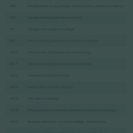
A89
Nepatikslinta virusų sukelta centrinės nervų sistemos infekcija
A90
Dengės karštligė [klasikinė dengė]
A91
Dengės hemoraginė karštligė
A92
Kitos moskitų platinamos virusinės karštligės
A92.0
Čikungunija (Chikungunya) virusinė liga
A92.1
Oniong-niong (O'nyong-nyong) karštligė
A92.2
Venesuelos arklių karštligė
A92.3
Vakarų Nilo virusinė infekcija
A92.4
Rifto slėnio karštligė
A92.8
Kitos patikslintos moskitų platinamos virusinės karštligės
A92.9
Moskitų platinama virusinė karštligė, nepatikslinta