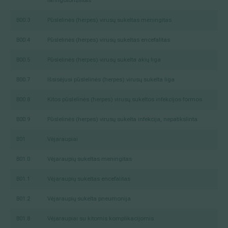
faringotonzilitas
B00.3
Pūslelinės (herpes) virusų sukeltas meningitas
B00.4
Pūslelinės (herpes) virusų sukeltas encefalitas
B00.5
Pūslelinės (herpes) virusų sukelta akių liga
B00.7
Išsisėjusi pūslelinės (herpes) virusų sukelta liga
B00.8
Kitos pūslelinės (herpes) virusų sukeltos infekcijos formos
B00.9
Pūslelinės (herpes) virusų sukelta infekcija, nepatikslinta
B01
Vėjaraupiai
B01.0
Vėjaraupių sukeltas meningitas
B01.1
Vėjaraupių sukeltas encefalitas
B01.2
Vėjaraupių sukelta pneumonija
B01.8
Vėjaraupiai su kitomis komplikacijomis