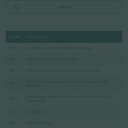
Ieškoti
Kodas
Pavadinimas
A81.0
Kroictfeldo-Jakobo (Creutzfeldt-Jakob) liga
A81.1
Poūmis sklerozinis panencefalitas
A81.2
Progresuojanti daugiažidinė leukoencefalopatija
Kitos atipinės virusų sukeltos centrinės nervų sistemos
A81.8
infekcijos
Atipinė virusų sukelta centrinės nervų sistemos infekcija,
A81.9
nepatikslinta
A82
Pasiutligė
A82.0
Miško pasiutligė