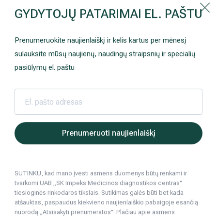
Kaip prisirašyti prie Hila | Šeimos medicinos centro?
GYDYTOJŲ PATARIMAI EL. PAŠTU
Instrukcija
Paslaugos ir kainos
Kaip užsiregistruoti
+370 698 00 000
Prenumeruokite naujienlaiškį ir kelis kartus per mėnesį
AKCIJOS
Kuo pasirūpinti prieš atvykstant
sulauksite mūsų naujienų, naudingų straipsnių ir specialių
Prisirašyti prie „Hila“
Registruotis vizitui
pasiūlymų el. paštu
DOVANŲ KUPONAS
Ką daryti atvykus į Hila
Tyrimai
Apmokėjimas ir paslaugos
Hila | Medicinos diagnostikos ir gydymo centras
TLK kodai
TLK kodai
Neurologija
Apgyvendinimas ir maitinimas
Prenumeruoti naujienlaiškį
Šeimos medicina
Nedarbingumo pažymėjimai
SUTINKU, kad mano įvesti asmens duomenys būtų renkami ir
Sveikatos klubo narystė
Pacientams iš užsienio
Tarptautiniai ligų kodai, sutrumpintai vadinami TLK kodai –
tvarkomi UAB „SK Impeks Medicinos diagnostikos centras"
kodų sistema, apimanti ligas ir įvairius simptomus,
tiesioginės rinkodaros tikslais. Sutikimas galės būti bet kada
Reabilitacija ir sporto medicina
Duomenų apsauga
patologines būkles, skundus, socialines aplinkybes, išorines
atšauktas, paspaudus kiekvieno naujienlaiškio pabaigoje esančią