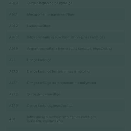
A96.0
Junino hemoraginė karštligė
A96.1
Mačupo hemoraginė karštligė
A96.2
Lasos karštligė
A96.8
Kitos arenavirusų sukeltos hemoraginės karštligės
A96.9
Arenavirusų sukelta hemoraginė karštligė, nepatikslinta
A97
Denge karštligė
A97.0
Denge karštligė be įspėjamųjų simptomų
A97.1
Denge karštligė su įspėjamaisiais požymiais
A97.2
Sunki denge karštligė
A97.9
Denge karštligė, nepatikslinta
Kitos virusų sukeltos hemoraginės karštligės,
A98
neklasifikuojamos kitur