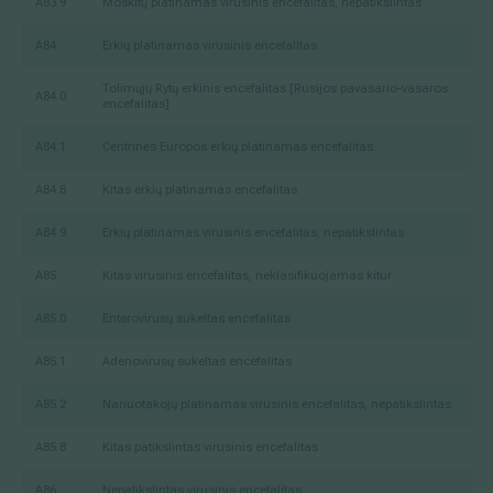
A83.9
Moskitų platinamas virusinis encefalitas, nepatikslintas
A84
Erkių platinamas virusinis encefalitas
Tolimųjų Rytų erkinis encefalitas [Rusijos pavasario-vasaros
A84.0
encefalitas]
A84.1
Centrinės Europos erkių platinamas encefalitas
A84.8
Kitas erkių platinamas encefalitas
A84.9
Erkių platinamas virusinis encefalitas, nepatikslintas
A85
Kitas virusinis encefalitas, neklasifikuojamas kitur
A85.0
Enterovirusų sukeltas encefalitas
A85.1
Adenovirusų sukeltas encefalitas
A85.2
Nariuotakojų platinamas virusinis encefalitas, nepatikslintas
A85.8
Kitas patikslintas virusinis encefalitas
A86
Nepatikslintas virusinis encefalitas