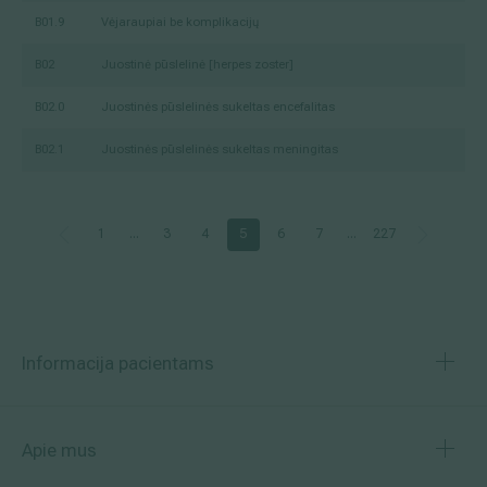
B01.9
Vėjaraupiai be komplikacijų
B02
Juostinė pūslelinė [herpes zoster]
B02.0
Juostinės pūslelinės sukeltas encefalitas
B02.1
Juostinės pūslelinės sukeltas meningitas
1
...
3
4
5
6
7
...
227
Informacija pacientams
Apie mus