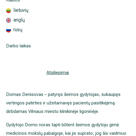
Kalbos
Išsiplėtusių kojų venų gydymas
lietuvių
anglų
Mamologija (Krūtų onkochirurgija)
rusų
Darbo laikas
Hila paslaugos
Hila gydytojai
Atsiliepimai
Sveikatos patarimai
Domas Denisovas – patyręs šeimos gydytojas, sukaupęs
vertingos patirties ir užsitarnavęs pacientų pasitikėjimą
dirbdamas Vilniaus miesto klinikinėje ligoninėje.
Gydytojo Domo noras tapti būtent šeimos gydytoju gimė
medicinos mokslų pabaigoje, kai jis suprato, jog šis vaidmuo