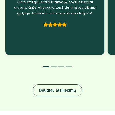
Greitai atsiliepė, suteikė informaciją ir padėjo išspręsti
situaciją. Išrašė reikiamus vaistus ir siuntimą pas reikiamą
gydytoją. Ačiū labai ir didžiausios rekomendacijos! ☘️
Daugiau atsiliepimų