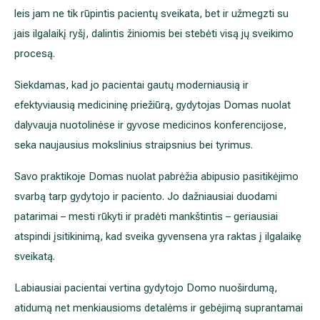
leis jam ne tik rūpintis pacientų sveikata, bet ir užmegzti su
jais ilgalaikį ryšį, dalintis žiniomis bei stebėti visą jų sveikimo
procesą.
Siekdamas, kad jo pacientai gautų moderniausią ir
efektyviausią medicininę priežiūrą, gydytojas Domas nuolat
dalyvauja nuotolinėse ir gyvose medicinos konferencijose,
seka naujausius mokslinius straipsnius bei tyrimus.
Savo praktikoje Domas nuolat pabrėžia abipusio pasitikėjimo
svarbą tarp gydytojo ir paciento. Jo dažniausiai duodami
patarimai – mesti rūkyti ir pradėti mankštintis – geriausiai
atspindi įsitikinimą, kad sveika gyvensena yra raktas į ilgalaikę
sveikatą.
Labiausiai pacientai vertina gydytojo Domo nuoširdumą,
atidumą net menkiausioms detalėms ir gebėjimą suprantamai