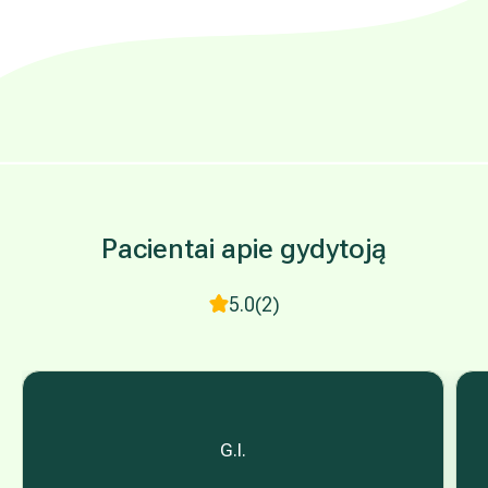
Pacientai apie gydytoją
5.0
(2)
G.I.