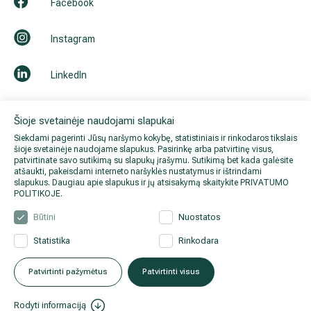
Facebook
Instagram
LinkedIn
Youtube
Šioje svetainėje naudojami slapukai
Siekdami pagerinti Jūsų naršymo kokybę, statistiniais ir rinkodaros tikslais
šioje svetainėje naudojame slapukus. Pasirinkę arba patvirtinę visus,
patvirtinate savo sutikimą su slapukų įrašymu. Sutikimą bet kada galėsite
atšaukti, pakeisdami interneto naršyklės nustatymus ir ištrindami
slapukus. Daugiau apie slapukus ir jų atsisakymą skaitykite
PRIVATUMO
POLITIKOJE
.
Būtini
Nuostatos
Statistika
Rinkodara
© 2026 Hila. Visos teisės
Privatumo politika
.
Duomenų
saugomos.
apsauga
.
Patvirtinti pažymėtus
Patvirtinti visus
Rodyti informaciją