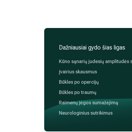
Dažniausiai gydo šias ligas
Kūno sąnarių judesių amplitudės 
Įvairius skausmus
Būkles po opercijų
Būkles po traumų
Raimenų jėgos sumažėjimą
Neurologinius sutrikimus