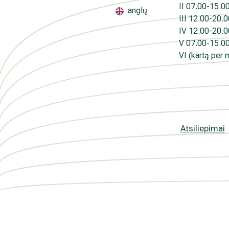
II
07.00-15.00 
kada atšauktas, paspaudus kiekvieno naujie
anglų
III
12.00-20.00
„Atsisakyti prenumeratos". Plačiau apie as
PRIVATUMO POLITIKOJE
IV
12.00-20.00
V
07.00-15.00 
VI (kartą per 
Atsiliepimai