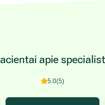
acientai apie specialis
5.0
(5)