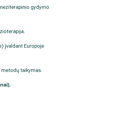
kineziterapinio gydymo
zioterapija.
je) įvaldant Europoje
mo metodų taikymas.
nai).