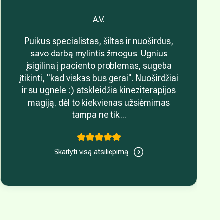
A.V.
Puikus specialistas, šiltas ir nuoširdus,
savo darbą mylintis žmogus. Ugnius
įsigilina į paciento problemas, sugeba
įtikinti, "kad viskas bus gerai". Nuoširdžiai
ir su ugnele :) atskleidžia kineziterapijos
magiją, dėl to kiekvienas užsiėmimas
tampa ne tik...
Skaityti visą atsiliepimą