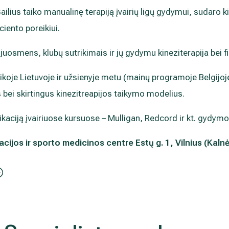
ilius taiko manualinę terapiją įvairių ligų gydymui, sudaro 
ciento poreikiui.
 juosmens, klubų sutrikimais ir jų gydymu kineziterapija bei fi
ktikoje Lietuvoje ir užsienyje metu (mainų programoje Belgijo
bei skirtingus kinezitreapijos taikymo modelius.
fikaciją įvairiuose kursuose – Mulligan, Redcord ir kt. gydy
acijos ir sporto medicinos centre Estų g.
1, Vilnius (Kalnė