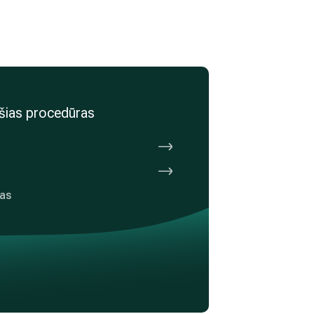
a šias procedūras
kas