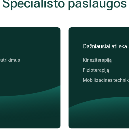
Specialisto paslaugos
Dažniausiai atliek
sutrikimus
Kineziterapiją
Fizioterapiją
Mobilizacines techni