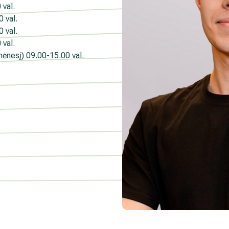
val.
nlaiškio pabaigoje esančią nuorodą
 val.
mens duomenų tvarkymą skaitykite
 val.
val.
mėnesį)
09.00-15.00 val.