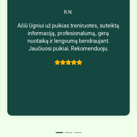
R.N.
Ačiū Ugniui už puikias treniruotes, suteiktą
informaciją, profesionalumą, gerą
nuotaiką ir lengvumą bendraujant.
Jaučiuosi puikiai. Rekomenduoju.