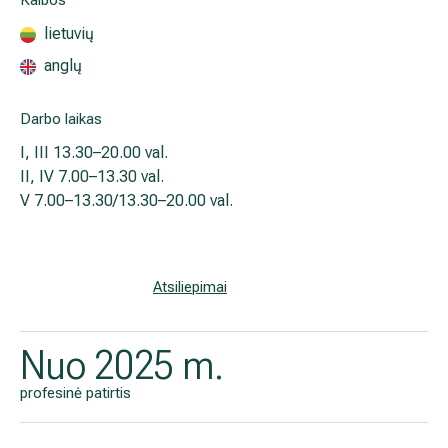
Kalbos
Išsiplėtusių kojų venų gydymas
lietuvių
anglų
Mamologija (Krūtų onkochirurgija)
Darbo laikas
I, III
13.30–20.00 val.
Hila paslaugos
II, IV
7.00–13.30 val.
V
7.00–13.30/13.30–20.00 val.
Hila gydytojai
Sveikatos patarimai
Atsiliepimai
Nuo 2025 m.
profesinė patirtis