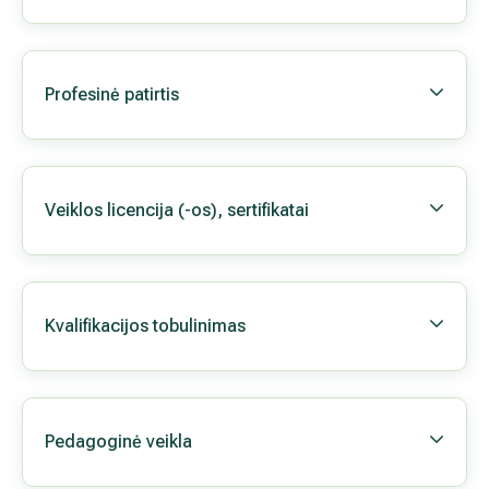
Registruokitės a
Biografi
Išsilavinimas, įgyta specialybė
Profesinė patirtis