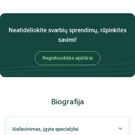
Krūtinės ląstos rentgenas
Laboratoriniai tyrimai iš kraujo
Punkcinė biopsija
Plačiau apie chemoterapijos (onkologija) paslaugas ir
Neatidėliokite svarbių sprendi