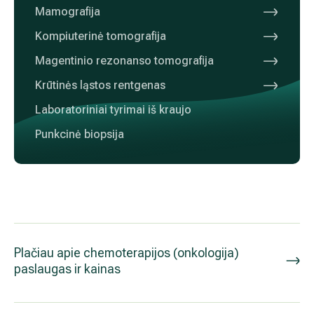
Diagnozuoja ir gydo šias ligas
Krūties ligos
Dažniausiai skiria ir atlieka šiuos tyrimus, pro
Echoskopija
Mamografija
Kompiuterinė tomografija
Magentinio rezonanso tomografija