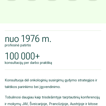
Laisvi viz
V. Grybo g. 32A, 
Sek
Pir
Ant
Tre
Rgp 9
Rgp 10
Rgp 11
Rgp 12
Artimiausias 
Rugpjūčio 24