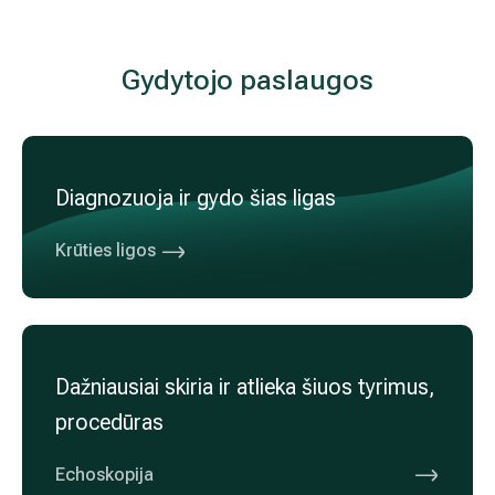
J.
Puiki gydytoja. Esu dėkinga už priežiūrą onkologinės ligos
gydymo eigoje.
Daugiau atsili
Gydytojo pas