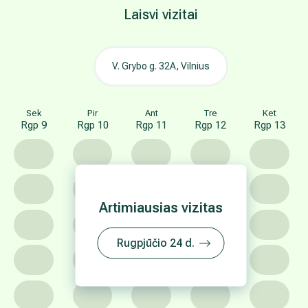
Kalbos
lietuvių
rusų
anglų
Darbo laikas
I
15.40-20.00 val.
Registruotis pas gydytoją
Atsiliepimai