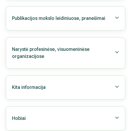
Veiklos licencija (-os), sertifikatai
Kvalifikacijos tobulinimas
Pedagoginė veikla
Publikacijos mokslo leidiniuose, pranešimai