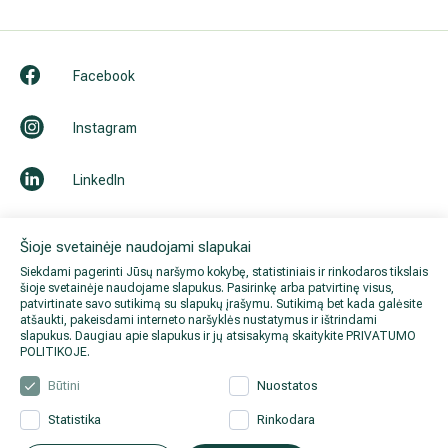
Prenumeruoti naujienlaiškį
Informacija pacientams
Šioje svetainėje naudojami slapukai
Apie mus
Siekdami pagerinti Jūsų naršymo kokybę, statistiniais ir rinkodaros tikslais
šioje svetainėje naudojame slapukus. Pasirinkę arba patvirtinę visus,
patvirtinate savo sutikimą su slapukų įrašymu. Sutikimą bet kada galėsite
atšaukti, pakeisdami interneto naršyklės nustatymus ir ištrindami
Facebook
slapukus. Daugiau apie slapukus ir jų atsisakymą skaitykite
PRIVATUMO
POLITIKOJE
.
Būtini
Nuostatos
Instagram
Statistika
Rinkodara
LinkedIn