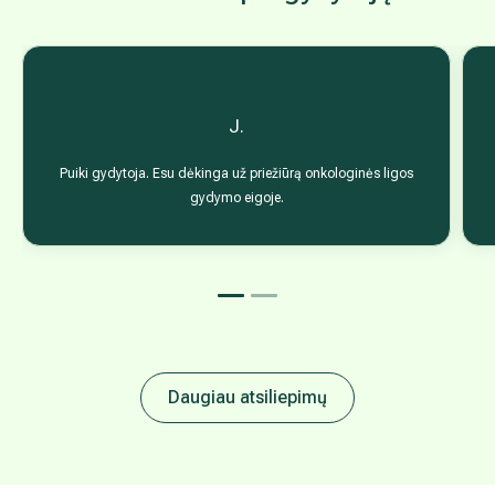
Vilniaus sveikatos mokymo centre. Yra Lietuvos onkologų, senol
Pilna gydytojo biografija
Pacientai apie