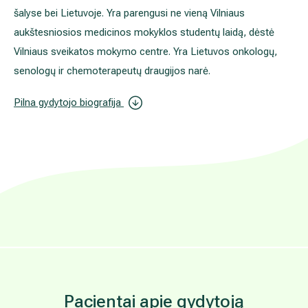
nuo 1976 m.
profesinė patirtis
100 000+
konsultacijų per darbo praktiką
Konsultuoja dėl onkologinių susirgimų gydymo strategijos ir takti
Tobulinosi daugiau kaip trisdešimtyje tarptautinių konferencijų ir m
kitose šalyse bei Lietuvoje. Yra parengusi ne vieną Vilniaus aukš