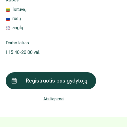
Išsiplėtusių kojų venų gydymas
Mamologija (Krūtų onkochirurgija)
Hila paslaugos
Hila gydytojai
Sveikatos patarimai
Lukšytė Audronė
Chemoterapeutai (onkologai)