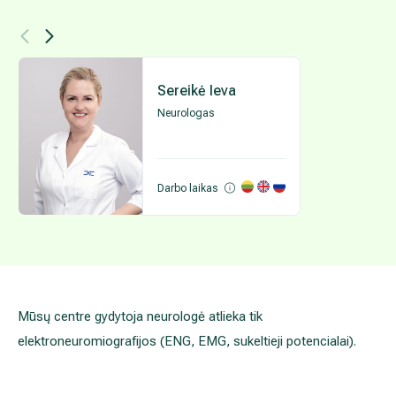
Registruotis pas gydyt
Atsiliepimai
Ket
Pen
Rgp 6
Rgp 7