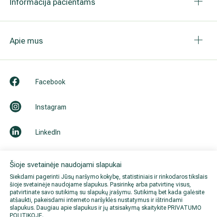
Profesinė patirtis
Veiklos licencija (-os), sertifikatai
Ne
Šioje svetainėje naudojami slapukai
Siekdami pagerinti Jūsų naršymo kokybę, statistiniais ir rinkodaros tikslais
šioje svetainėje naudojame slapukus. Pasirinkę arba patvirtinę visus,
patvirtinate savo sutikimą su slapukų įrašymu. Sutikimą bet kada galėsite
atšaukti, pakeisdami interneto naršyklės nustatymus ir ištrindami
slapukus. Daugiau apie slapukus ir jų atsisakymą skaitykite
PRIVATUMO
POLITIKOJE
.