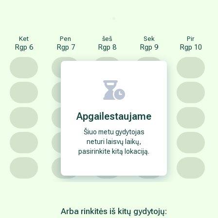
Maculevičienė Inga
Neurologai
Kalbos
lietuvių
rusų
Darbo laikas
II
14.00-19.30 val.