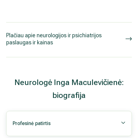
Darbo laikas
Mūsų centre gydytoja neurologė 
Diagnozuoja ir gydo šias ligas
Periferinės nervų sistemos susirgimai 