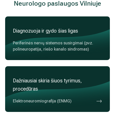
Sereikė Ieva
Neurologas