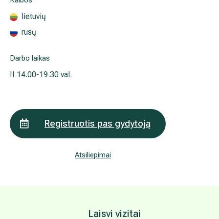
Išsiplėtusių kojų venų gydymas
Mamologija (Krūtų onkochirurgija)
Hila paslaugos
Hila gydytojai
Sveikatos patarimai