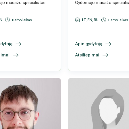
jo masažo specialistas
Gydomojo masažo specialis
EN
LT, EN, RU
Darbo laikas
Darbo laikas
dytoją
Apie gydytoją
pimai
Atsiliepimai