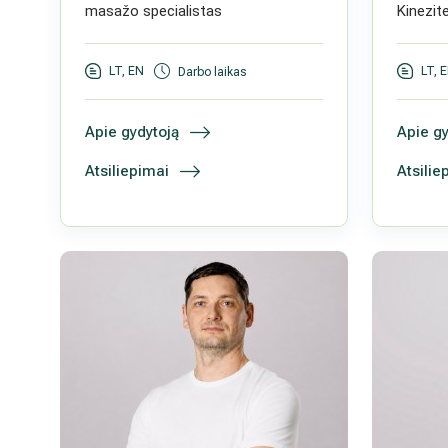
masažo specialistas
Kinezit
LT, EN
LT, 
Darbo laikas
Apie gydytoją
Apie gy
Atsiliepimai
Atsilie