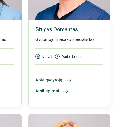
Stugys Domantas
tas
Gydomojo masažo specialistas
LT, EN
Darbo laikas
Apie gydytoją
Atsiliepimai