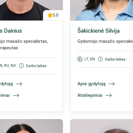
5.0
s Dainius
Šakickienė Silvija
jo masažo specialistas,
Gydomojo masažo specialis
erapeutas
LT, EN
Darbo laikas
EN, RU, NO
Darbo laikas
dytoją
Apie gydytoją
pimai
Atsiliepimai