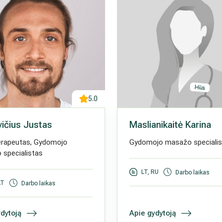
5.0
ičius Justas
Maslianikaitė Karina
erapeutas, Gydomojo
Gydomojo masažo specialis
specialistas
LT, RU
Darbo laikas
LT
Darbo laikas
dytoją
Apie gydytoją