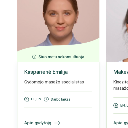
Šiuo metu nekonsultuoja
Kasparienė Emilija
Makev
Gydomojo masažo specialistas
Kinezit
masažo 
LT, EN
Darbo laikas
EN, 
Apie gydytoją
Apie gy