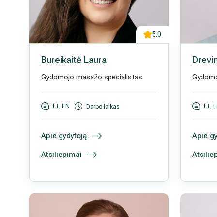
5.0
Bureikaitė Laura
Drevi
Gydomojo masažo specialistas
Gydomo
LT, EN
LT, 
Darbo laikas
Apie gydytoją
Apie gy
Atsiliepimai
Atsilie