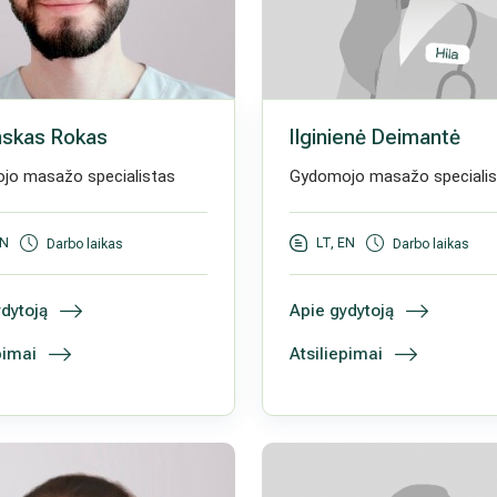
nskas Rokas
Ilginienė Deimantė
jo masažo specialistas
Gydomojo masažo specialis
EN
LT, EN
Darbo laikas
Darbo laikas
dytoją
Apie gydytoją
pimai
Atsiliepimai