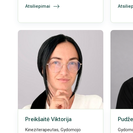
Atsiliepimai
Atsilie
Preikšaitė Viktorija
Pudž
Kineziterapeutas, Gydomojo
Gydomo