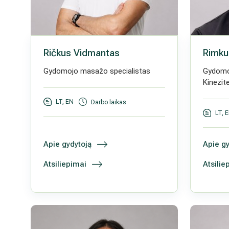
Ričkus Vidmantas
Rimku
Gydomojo masažo specialistas
Gydomo
Kinezit
LT, EN
Darbo laikas
LT, 
Apie gydytoją
Apie gy
Atsiliepimai
Atsilie