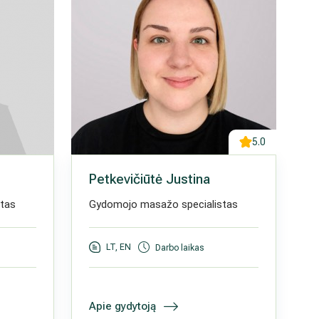
5.0
Petkevičiūtė Justina
tas
Gydomojo masažo specialistas
LT, EN
Darbo laikas
Apie gydytoją