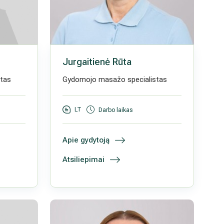
Jurgaitienė Rūta
tas
Gydomojo masažo specialistas
LT
Darbo laikas
Apie gydytoją
Atsiliepimai