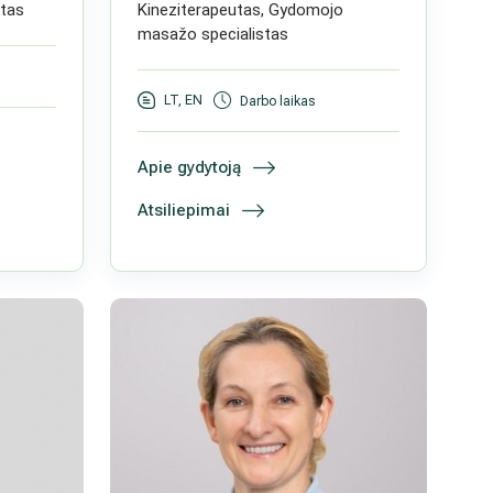
tas
Kineziterapeutas, Gydomojo
masažo specialistas
LT, EN
Darbo laikas
Apie gydytoją
Atsiliepimai