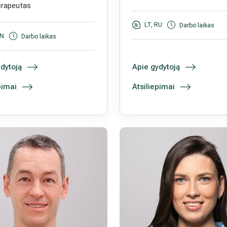
erapeutas
LT, RU
Darbo laikas
EN
Darbo laikas
dytoją
Apie gydytoją
pimai
Atsiliepimai