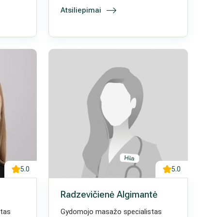
Atsiliepimai
5.0
5.0
Radzevičienė Algimantė
tas
Gydomojo masažo specialistas