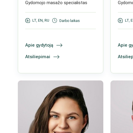
Gydomojo masažo specialistas
Gydomo
LT, EN, RU
LT, 
Darbo laikas
Apie gydytoją
Apie gy
Atsiliepimai
Atsilie