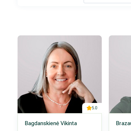
Medicinos diagnostikos centras" tiesioginės 
kada atšauktas, paspaudus kiekvieno naujie
„Atsisakyti prenumeratos". Plačiau apie as
PRIVATUMO POLITIKOJE
5.0
Bagdanskienė Vikinta
Braza