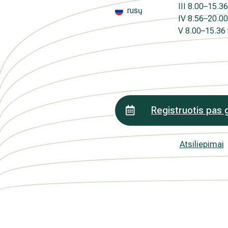
Medicinos diagnostikos centras" tiesioginės 
III
8.00–15.36 
rusų
kada atšauktas, paspaudus kiekvieno naujie
IV
8.56–20.00 
„Atsisakyti prenumeratos". Plačiau apie as
V
8.00–15.36 v
PRIVATUMO POLITIKOJE
Registruotis pas 
Atsiliepimai