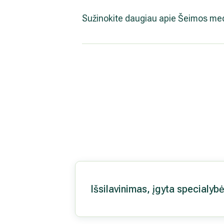
Sužinokite daugiau apie Šeimos med
Išsilavinimas, įgyta specialyb