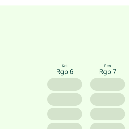
Ket
Pen
Rgp 6
Rgp 7