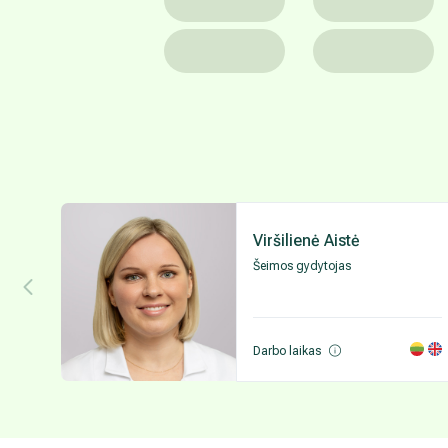
Viršilienė Aistė
Šeimos gydytojas
Darbo laikas