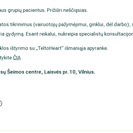
us grupių pacientus. Prižiūri neščiąsias.
katos tikrinimus (vairuotojų pažymėjimui, ginklui, dėl darbo),
ria gydymą. Esant reikalui, nukreipia specialistų konsultacij
iklos ištyrimo su „TeltoHeart“ išmaniąja apyranke.
tykite
ČIA
ų Šeimos centre, Laisvės pr. 10, Vilnius.