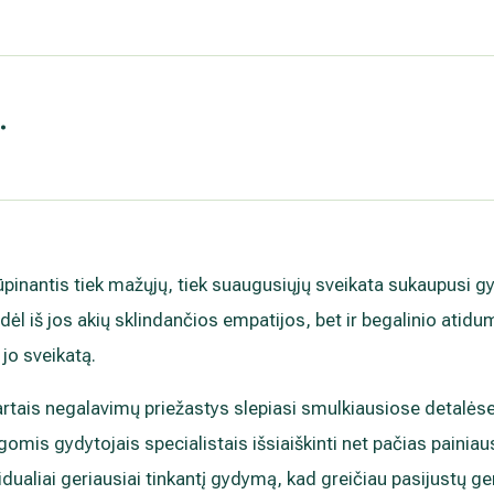
.
rūpinantis tiek mažųjų, tiek suaugusiųjų sveikata sukaupusi g
 dėl iš jos akių sklindančios empatijos, bet ir begalinio atid
jo sveikatą.
artais negalavimų priežastys slepiasi smulkiausiose detalėse
omis gydytojais specialistais išsiaiškinti net pačias painiaus
dualiai geriausiai tinkantį gydymą, kad greičiau pasijustų ge