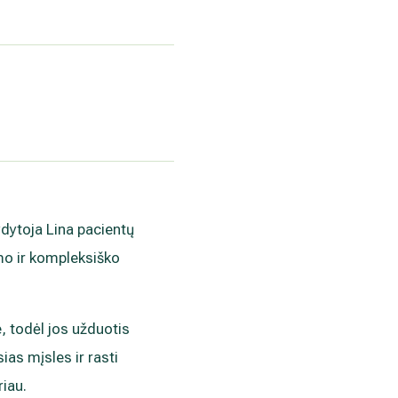
ydytoja Lina pacientų
umo ir kompleksiško
, todėl jos užduotis
ias mįsles ir rasti
riau.