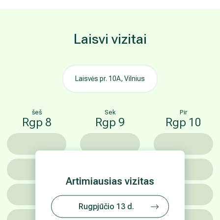
Laisvi vizitai
Laisvės pr. 10A, Vilnius
šeš
Sek
Pir
Rgp 8
Rgp 9
Rgp 10
Artimiausias vizitas
Rugpjūčio 13 d.