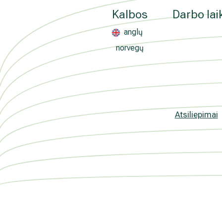
Medicinos diagnostikos centras" tiesioginės 
Kalbos
Darbo lai
kada atšauktas, paspaudus kiekvieno naujie
„Atsisakyti prenumeratos". Plačiau apie as
anglų
PRIVATUMO POLITIKOJE
norvegų
Atsiliepimai