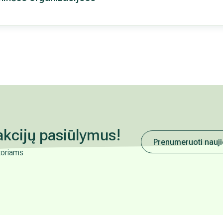
akcijų pasiūlymus!
Prenumeruoti nauji
toriams