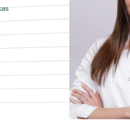
rinkodaros tikslais. Sutikimas galės būti bet
kas
nlaiškio pabaigoje esančią nuorodą
mens duomenų tvarkymą skaitykite