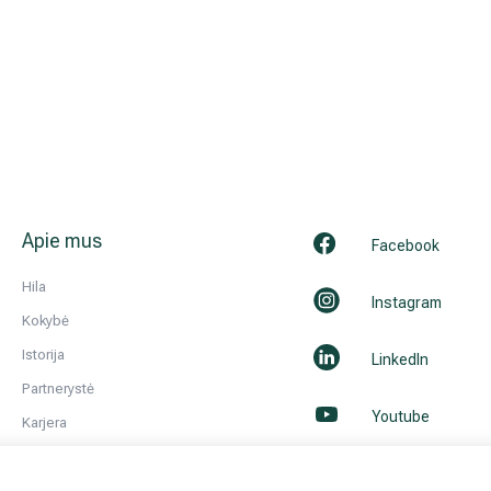
Apie mus
Facebook
Hila
Instagram
Kokybė
Istorija
LinkedIn
Partnerystė
Youtube
Karjera
Kontaktai ir rekvizitai
Naujienos