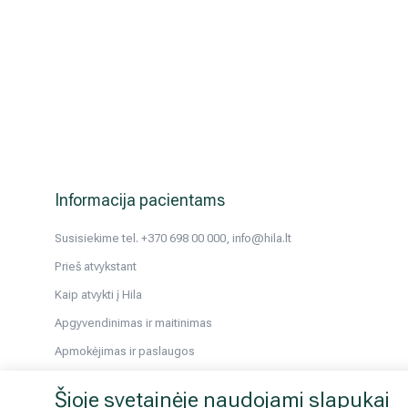
Informacija pacientams
Susisiekime tel. +370 698 00 000, info@hila.lt
Prieš atvykstant
Kaip atvykti į Hila
Apgyvendinimas ir maitinimas
Apmokėjimas ir paslaugos
Pacientams iš užsienio
Šioje svetainėje naudojami slapukai
Atmintinės tyrimams ir kt.