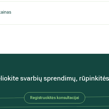
 kainas
liokite svarbių sprendimų, rūpinkitės
Registruokitės konsultacijai