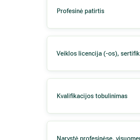
Profesinė patirtis
Veiklos licencija (-os), sertifi
Kvalifikacijos tobulinimas
Narystė profesinėse, visuome