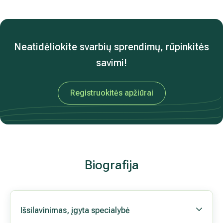
D.Č.
Ačiū už kompetenciją, operatyvumą,nuoširdumą. Gerų
Jums metų!