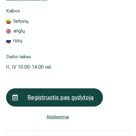
Išsiplėtusių kojų venų gydymas
Mamologija (Krūtų onkochirurgija)
Hila paslaugos
Hila gydytojai
Sveikatos patarimai