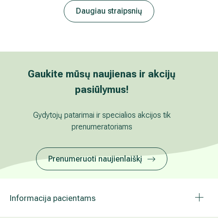
Nugalėti krūties vėžį jam dar neprasidėjus 
Krūties vėžio prevencija – ką būtina žinoti k