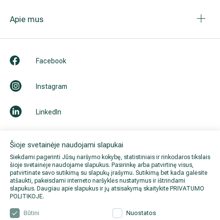
Gaukite mūsų naujienas ir akcijų pasiūlymus!
Gydytojų patarimai ir specialios akcijos tik prenumeratoriams
Šioje svetainėje naudojami slapukai
Siekdami pagerinti Jūsų naršymo kokybę, statistiniais ir rinkodaros tikslais
šioje svetainėje naudojame slapukus. Pasirinkę arba patvirtinę visus,
Prenumeruoti naujienlaiškį
patvirtinate savo sutikimą su slapukų įrašymu. Sutikimą bet kada galėsite
atšaukti, pakeisdami interneto naršyklės nustatymus ir ištrindami
slapukus. Daugiau apie slapukus ir jų atsisakymą skaitykite
PRIVATUMO
POLITIKOJE
.
Būtini
Nuostatos